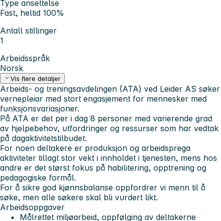
Type ansettelse
Fast, heltid 100%
Antall stillinger
1
Arbeidsspråk
Norsk
Vis flere detaljer
Arbeids- og treningsavdelingen (ATA) ved Leider AS søker
vernepleiar med stort engasjement for mennesker med
funksjonsvariasjoner.
På ATA er det per i dag 8 personer med varierende grad
av hjelpebehov, utfordringer og ressurser som har vedtak
på dagaktivitetstilbudet.
For noen deltakere er produksjon og arbeidsprega
aktiviteter tillagt stor vekt i innholdet i tjenesten, mens hos
andre er det størst fokus på habilitering, opptrening og
pedagogiske formål.
For å sikre god kjønnsbalanse oppfordrer vi menn til å
søke, men alle søkere skal bli vurdert likt.
Arbeidsoppgaver
Målrettet miljøarbeid, oppfølging av deltakerne