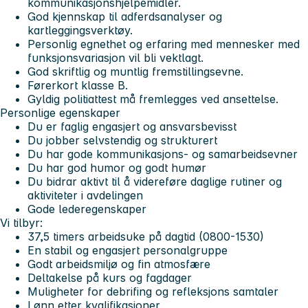
kommunikasjonshjelpemidler.
God kjennskap til adferdsanalyser og
kartleggingsverktøy.
Personlig egnethet og erfaring med mennesker med
funksjonsvariasjon vil bli vektlagt.
God skriftlig og muntlig fremstillingsevne.
Førerkort klasse B.
Gyldig politiattest må fremlegges ved ansettelse.
Personlige egenskaper
Du er faglig engasjert og ansvarsbevisst
Du jobber selvstendig og strukturert
Du har gode kommunikasjons- og samarbeidsevner
Du har god humor og godt humør
Du bidrar aktivt til å videreføre daglige rutiner og
aktiviteter i avdelingen
Gode lederegenskaper
Vi tilbyr:
37,5 timers arbeidsuke på dagtid (0800-1530)
En stabil og engasjert personalgruppe
Godt arbeidsmiljø og fin atmosfære
Deltakelse på kurs og fagdager
Muligheter for debrifing og refleksjons samtaler
Lønn etter kvalifikasjoner