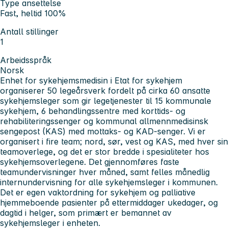
Type ansettelse
Fast, heltid 100%
Antall stillinger
1
Arbeidsspråk
Norsk
Enhet for sykehjemsmedisin i Etat for sykehjem
organiserer 50 legeårsverk fordelt på cirka 60 ansatte
sykehjemsleger som gir legetjenester til 15 kommunale
sykehjem, 6 behandlingssentre med korttids- og
rehabiliteringssenger og kommunal allmennmedisinsk
sengepost (KAS) med mottaks- og KAD-senger. Vi er
organisert i fire team; nord, sør, vest og KAS, med hver sin
teamoverlege, og det er stor bredde i spesialiteter hos
sykehjemsoverlegene. Det gjennomføres faste
teamundervisninger hver måned, samt felles månedlig
internundervisning for alle sykehjemsleger i kommunen.
Det er egen vaktordning for sykehjem og palliative
hjemmeboende pasienter på ettermiddager ukedager, og
dagtid i helger, som primært er bemannet av
sykehjemsleger i enheten.