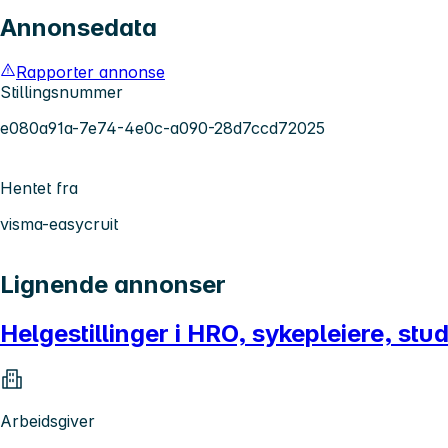
Annonsedata
Rapporter annonse
Stillingsnummer
e080a91a-7e74-4e0c-a090-28d7ccd72025
Hentet fra
visma-easycruit
Lignende annonser
Helgestillinger i HRO, sykepleiere, stu
Arbeidsgiver