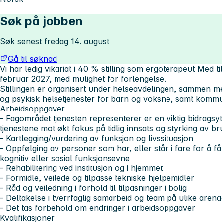
Søk på jobben
Søk senest fredag 14. august
Gå til søknad
Vi har ledig vikariat i 40 % stilling som ergoterapeut Med 
februar 2027, med mulighet for forlengelse.
Stillingen er organisert under helseavdelingen, sammen me
og psykisk helsetjenester for barn og voksne, samt kommun
Arbeidsoppgaver
- Fagområdet tjenesten representerer er en viktig bidragsyt
tjenestene mot økt fokus på tidlig innsats og styrking av 
- Kartlegging/vurdering av funksjon og livssituasjon
- Oppfølging av personer som har, eller står i fare for å få
kognitiv eller sosial funksjonsevne
- Rehabilitering ved institusjon og i hjemmet
- Formidle, veilede og tilpasse tekniske hjelpemidler
- Råd og veiledning i forhold til tilpasninger i bolig
- Deltakelse i tverrfaglig samarbeid og team på ulike arena
- Det tas forbehold om endringer i arbeidsoppgaver
Kvalifikasjoner