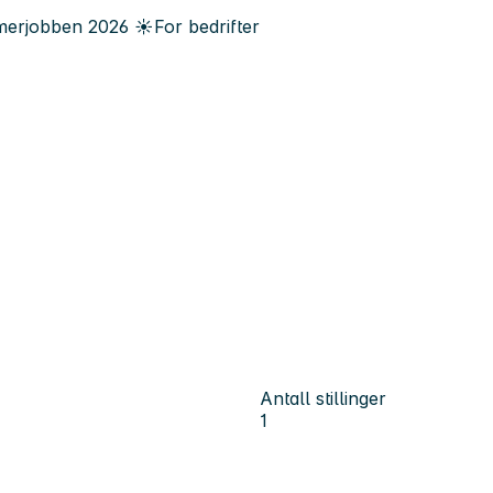
erjobben
2026
☀️
For bedrifter
Antall stillinger
1