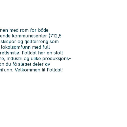
munen med rom for både
ggende kommunesenter (712,5
 skispor og fjellterreng som
nde lokalsamfunn med full
ttsmiljø. Folldal har en stolt
me, industri og ulike produksjons-
an du få slettet deler av
amfunn. Velkommen til Folldal!