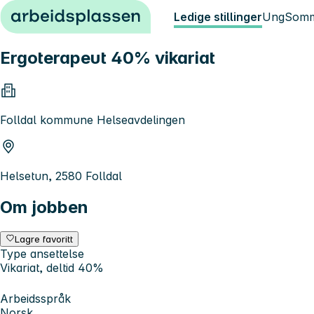
Hopp til innhold
Ledige stillinger
Ung
Somm
Ergoterapeut 40% vikariat
Folldal kommune Helseavdelingen
Helsetun, 2580 Folldal
Om jobben
Lagre favoritt
Type ansettelse
Vikariat, deltid 40%
Arbeidsspråk
Norsk