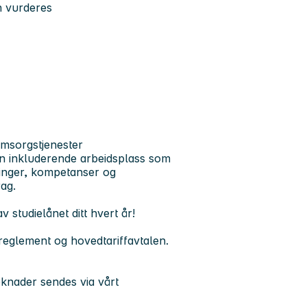
n vurderes
 omsorgstjenester
n inkluderende arbeidsplass som
aringer, kompetanser og
ag.
 studielånet ditt hvert år!
 reglement og hovedtariffavtalen.
knader sendes via vårt