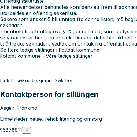
Offentlig søkerliste
Alle henvendelser behandles konfidensielt frem til søknadsf
utarbeides en offentlig søkerliste.
Søkere som ønsker å bli unntatt fra denne listen, må begrunn
søknaden.
I henhold til offentleglova § 25, annet ledd, kan opplysnin
selv om det er bedt om unntak. Dersom dette blir aktuelt, v
til å trekke søknaden. Vedtak om unntak fra offentlighet ka
Se flere ledige stillinger i Folldal kommune:
Folldal kommune -
Våre ledige stillinger
Link til søknadsskjema:
Søk her
Kontaktperson for stillingen
Asgeir Frankmo
Enhetsleder helse, rehabilitering og omsorg
95878811