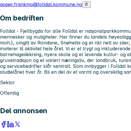
asgeir.frankmo@folldal.kommune.no
Om bedriften
Folldal - Fjellbygda for alle Folldal er nasjonalparkkom
mennesker og muligheter. Her finner du landets høyestli
moh.), omgitt av Rondane, Snøhetta og et rikt nett av stier,
inviterer til aktivitet hele året. Vi er et trygt og inkludere
barnehagedekning, nyere skole og et levende kultur- og idre
gruvetradisjon og et variert næringsliv, der landbruk, turis
og servicebedrifter står sentralt. Som innbygger i Folldal k
studielånet hver år. Bli en del av et varmt og oversiktlig s
Sektor
Offentlig
Del annonsen