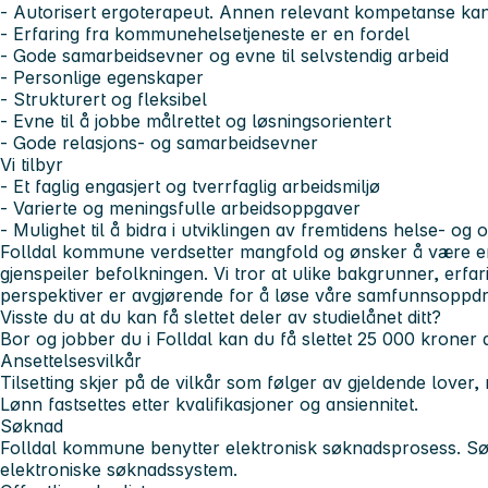
- Autorisert ergoterapeut. Annen relevant kompetanse ka
- Erfaring fra kommunehelsetjeneste er en fordel
- Gode samarbeidsevner og evne til selvstendig arbeid
- Personlige egenskaper
- Strukturert og fleksibel
- Evne til å jobbe målrettet og løsningsorientert
- Gode relasjons- og samarbeidsevner
Vi tilbyr
- Et faglig engasjert og tverrfaglig arbeidsmiljø
- Varierte og meningsfulle arbeidsoppgaver
- Mulighet til å bidra i utviklingen av fremtidens helse- og
Folldal kommune verdsetter mangfold og ønsker å være e
gjenspeiler befolkningen. Vi tror at ulike bakgrunner, erf
perspektiver er avgjørende for å løse våre samfunnsoppdr
Visste du at du kan få slettet deler av studielånet ditt?
Bor og jobber du i Folldal kan du få slettet 25 000 kroner av
Ansettelsesvilkår
Tilsetting skjer på de vilkår som følger av gjeldende lover,
Lønn fastsettes etter kvalifikasjoner og ansiennitet.
Søknad
Folldal kommune benytter elektronisk søknadsprosess. Sø
elektroniske søknadssystem.