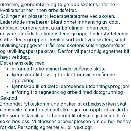
utforme, gjennomføre og følge opp skolens interne
kvalitetsrutiner innen arbeidsfeltet.
Stillingen er plassert i lederstøtteteamet ved skolen.
Lederstøtte innebærer blant annet innhenting av data,
analyse, vurdere samt gi anbefalinger innen eget
ansvarsområde til skolens ledergruppe. Lederstøtteteamet
støtter ledergruppen i kvalitetsarbeidet ved skolen, samt
utviklingsoppgaver i tråd med skolens satsningsområder
og utviklingsperspektiver. Derfor vil personlig egnethet bli
høyt vektlagt.
Det er ønskelig med
erfaring fra kombinert videregående skole
kjennskap til Lov og forskrift om videregående
opplæring
kjennskap til studieforberedende utdanningsprogram
erfaring fra regneark og arbeid med datagrunnlag
Søknad
Innlandet fylkeskommune ønsker at arbeidsstyrken skal
gjenspeile mangfoldet i befolkningen og oppfordrer derfor
alle som er kvalifisert i henhold til utlysningsteksten til å
søke hos oss. Vi tilpasser arbeidsplassen om du har behov
for det. Personlig egnethet vil bli vektlagt.