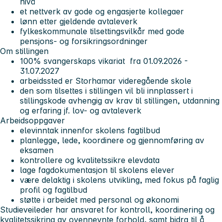
nivå
et nettverk av gode og engasjerte kollegaer
lønn etter gjeldende avtaleverk
fylkeskommunale tilsettingsvilkår med gode
pensjons- og forsikringsordninger
Om stillingen
100% svangerskaps vikariat fra 01.09.2026 -
31.07.2027
arbeidssted er Storhamar videregående skole
den som tilsettes i stillingen vil bli innplassert i
stillingskode avhengig av krav til stillingen, utdanning
og erfaring jf. lov- og avtaleverk
Arbeidsoppgaver
elevinntak innenfor skolens fagtilbud
planlegge, lede, koordinere og gjennomføring av
eksamen
kontrollere og kvalitetssikre elevdata
lage fagdokumentasjon til skolens elever
være delaktig i skolens utvikling, med fokus på faglig
profil og fagtilbud
støtte i arbeidet med personal og økonomi
Studieveileder har ansvaret for kontroll, koordinering og
kvalitetssikring av ovennevnte forhold, samt bidra til å