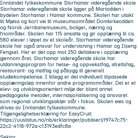
Innlandet fylkeskommune Storhamar videregående skole
Storhamar videregående skole ligger på Martodden i
bydelen Storhamar i Hamar kommune. Skolen har utsikt
til Mjøsa og kort vei til museumsområdet Domkirkeodden
og Norsk Jernbanemuseum, boliger, næring og
friområder. Skolen har 115 ansatte og gir opplæring til ca.
580 elever i løpet av et skoleår. Storhamar videregående
skole har også ansvar for undervisning i Hamar og Ilseng
Fengsel. Her er det opp mot 250 deltakere i opplæring
gjennom året. Storhamar videregående skole har
utdanningsprogram for helse- og oppvekstfag, idrettsfag,
restaurant- og matfag og påbygg til generell
studiekompetanse. I tillegg er det individuelt tilpassede
opplæringsløp innenfor andre programområder. Det er et
elev- og utviklingsorientert miljø der blant annet
pedagogiske metoder, internasjonalisering og ansvaret
som regional utviklingsaktør står i fokus. Skolen eies og
drives av Innlandet fylkeskommune.
Tilgjengelighetserklæring for EasyCruit:
https://uustatus.no/nb/erklaringer/publisert/f9747c75-
22c2-4118-972a-c13193edfc8a
Sektor