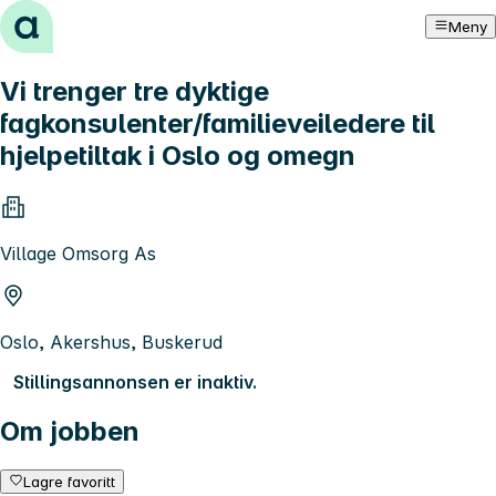
Hopp til innhold
Meny
Vi trenger tre dyktige
fagkonsulenter/familieveiledere til
hjelpetiltak i Oslo og omegn
Village Omsorg As
Oslo, Akershus, Buskerud
Stillingsannonsen er inaktiv.
Om jobben
Lagre favoritt