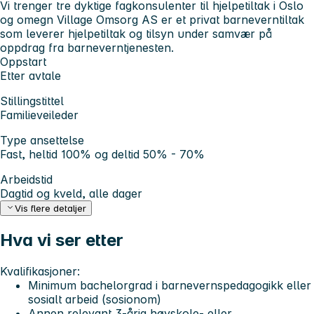
Vi trenger tre dyktige fagkonsulenter til hjelpetiltak i Oslo
og omegn Village Omsorg AS er et privat barneverntiltak
som leverer hjelpetiltak og tilsyn under samvær på
oppdrag fra barneverntjenesten.
Oppstart
Etter avtale
Stillingstittel
Familieveileder
Type ansettelse
Fast, heltid 100% og deltid 50% - 70%
Arbeidstid
Dagtid og kveld, alle dager
Vis flere detaljer
Hva vi ser etter
Kvalifikasjoner:
Minimum bachelorgrad i barnevernspedagogikk eller
sosialt arbeid (sosionom)
Annen relevant 3-årig høyskole- eller