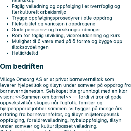
fellesskap
Faglig veiledning og oppfølging i et tverrfaglig og
flerkulturelt arbeidsmiljø
Trygge oppfølgingsprosedyrer i alle oppdrag
Fleksibilitet og variasjon i oppdragene
Gode pensjons- og forsikringsordninger
Rom for faglig utvikling, videreutdanning og kurs
Mulighet til å være med på å forme og bygge opp
tiltaksavdelingen
Heltid/deltid
Om bedriften
Village Omsorg AS er et privat barneverntiltak som
leverer hjelpetiltak og tilsyn under samvær på oppdrag fra
barneverntjenesten. Selskapet ble grunnlagt med en klar
visjon:
<<Sammen om barnet>>
-- fordi vi tror at gode
oppvekstvilkår skapes når fagfolk, familier og
hjelpeapparat jobber sammen. Vi bygger på mange års
erfaring fra barnevernfeltet, og tilbyr miljøterapeutisk
oppfølging, foreldreveiledning, hybeloppfølging, tilsyn
under samvær og kulturtilpasset veiledning.