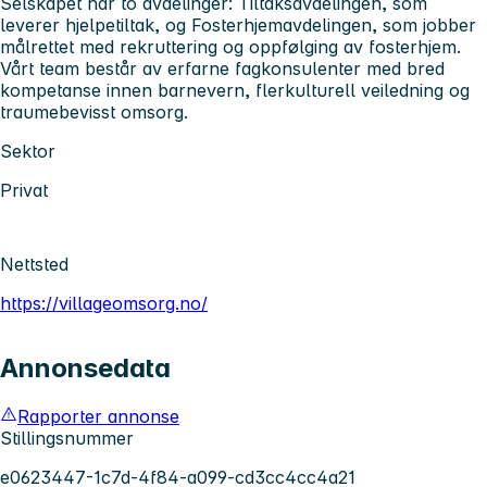
Selskapet har to avdelinger: Tiltaksavdelingen, som
leverer hjelpetiltak, og Fosterhjemavdelingen, som jobber
målrettet med rekruttering og oppfølging av fosterhjem.
Vårt team består av erfarne fagkonsulenter med bred
kompetanse innen barnevern, flerkulturell veiledning og
traumebevisst omsorg.
Sektor
Privat
Nettsted
https://villageomsorg.no/
Annonsedata
Rapporter annonse
Stillingsnummer
e0623447-1c7d-4f84-a099-cd3cc4cc4a21