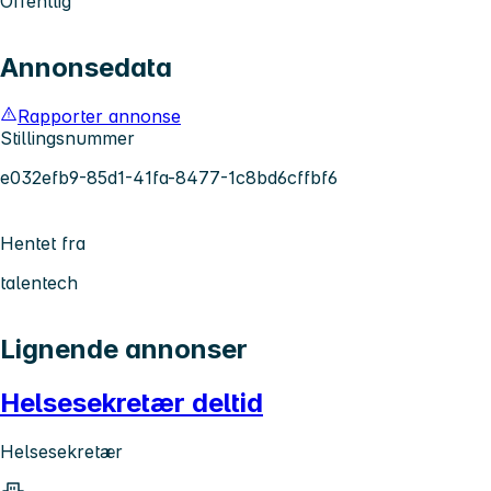
Offentlig
Annonsedata
Rapporter annonse
Stillingsnummer
e032efb9-85d1-41fa-8477-1c8bd6cffbf6
Hentet fra
talentech
Lignende annonser
Helsesekretær deltid
Helsesekretær