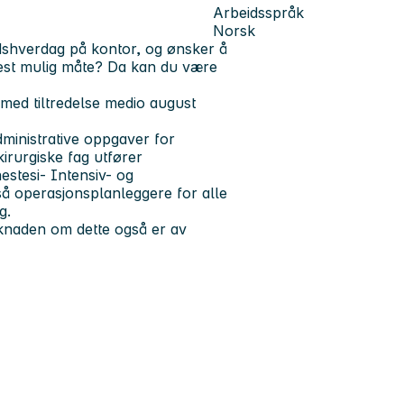
Arbeidsspråk
Norsk
idshverdag på kontor, og ønsker å
best mulig måte? Da kan du være
 med tiltredelse medio august
dministrative oppgaver for
irurgiske fag utfører
estesi- Intensiv- og
å operasjonsplanleggere for alle
g.
 søknaden om dette også er av