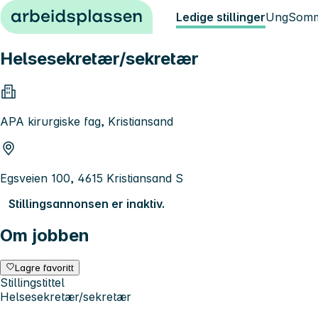
Hopp til innhold
Ledige stillinger
Ung
Somm
Helsesekretær/sekretær
APA kirurgiske fag, Kristiansand
Egsveien 100, 4615 Kristiansand S
Stillingsannonsen er inaktiv.
Om jobben
Lagre favoritt
Stillingstittel
Helsesekretær/sekretær