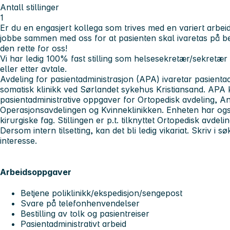
Antall stillinger
1
Er du en engasjert kollega som trives med en variert arbe
jobbe sammen med oss for at pasienten skal ivaretas på 
den rette for oss!
Vi har ledig 100% fast stilling som helsesekretær/sekretær
eller etter avtale.
Avdeling for pasientadministrasjon (APA) ivaretar pasienta
somatisk klinikk ved Sørlandet sykehus Kristiansand. APA k
pasientadministrative oppgaver for Ortopedisk avdeling, An
Operasjonsavdelingen og Kvinneklinikken. Enheten har ogs
kirurgiske fag. Stillingen er p.t. tilknyttet Ortopedisk avdelin
Dersom intern tilsetting, kan det bli ledig vikariat. Skriv i
interesse.
Arbeidsoppgaver
Betjene poliklinikk/ekspedisjon/sengepost
Svare på telefonhenvendelser
Bestilling av tolk og pasientreiser
Pasientadministrativt arbeid