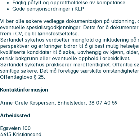
Faglig påfyll og opprettholdelse av kompetanse
Gode pensjonsordninger i KLP
Vi ber alle søkere vedlegge dokumentasjon på utdanning, a
eventuelle spesialistgodkjenninger. Dette for å dokumente
frem i CV, og til lønnsfastsettelse.
Sørlandet sykehus verdsetter mangfold og inkludering på a
perspektiver og erfaringer bidrar til å gi best mulig helsetj
kvalifiserte kandidater til å søke, uavhengig av kjønn, alde
etnisk bakgrunn eller eventuelle opphold i arbeidslivet.
Sørlandet sykehus praktiserer meroffentlighet. Offentlig sø
samtlige søkere. Det må foreligge særskilte omstendigheter f
Offentleglova § 25.
Kontaktinformasjon
Anne-Grete Kaspersen, Enhetsleder, 38 07 40 59
Arbeidssted
Egsveien 100
4615 Kristiansand