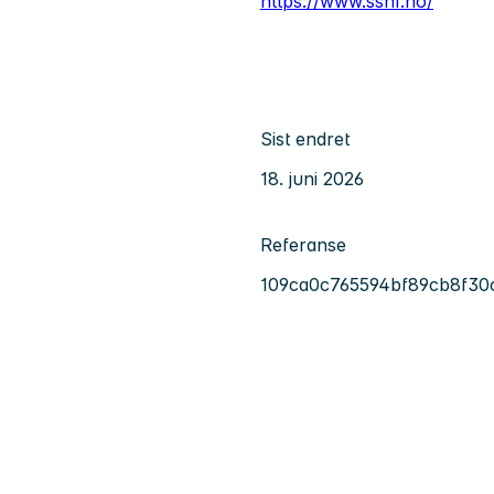
https://www.sshf.no/
Sist endret
18. juni 2026
Referanse
109ca0c765594bf89cb8f30