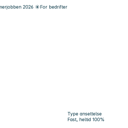
erjobben
2026
☀️
For bedrifter
Type ansettelse
Fast, heltid 100%