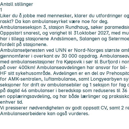
Antall stillinger
1
Liker du å jobbe med mennesker, klarer du utfordringer og
raskt? Da kan ambulanseyrket være noe for deg.
Ambulanseseksjon 3, stasjon Rundhaug, søker paramedisiner t
Opppstart snarest, og varighet til 31.oktober 2027, med mu
har i tillegg stasjonene Andslimoen, Salangen og Setermo
fordelt på stasjonene.
Ambulansetjenesten ved UNN er Nord-Norges største ambu
gjennomfører i overkant av 30 000 oppdrag. Ambulanseavd
med ambulansestasjoner fra Kjøpsvik i sør til Burfjord i no
på over 400km! Ambulanseavdelingen har ansvar for bil-
HF sitt sykehusområde. Avdelingen er en del av Prehospita
for AMK-sentralen, luftambulanse, samt Longyearbyen sy
seksjoner for drift av ambulansebiler og 1 seksjon for fag o
på dagtid 46 ambulanser i beredskap som reduseres til 36 
en opplæringsavdeling, og har både lærlinger og praksisk
enhver tid.
Vi presiserer nødvendigheten av godt oppsatt CV, samt 2 r
Ambulansearbeidere kan også vurderes.