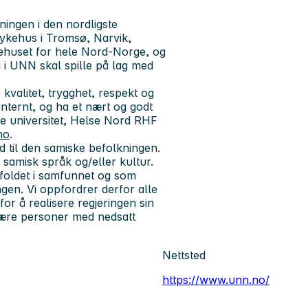
ingen i den nordligste
sykehus i Tromsø, Narvik,
ykehuset for hele Nord-Norge, og
i i UNN skal spille på lag med
e
kvalitet, trygghet, respekt og
internt, og ha et nært og godt
e universitet, Helse Nord RHF
no
.
ud til den samiske befolkningen.
 samisk språk og/eller kultur.
foldet i samfunnet og som
gen. Vi oppfordrer derfor alle
for å realisere regjeringen sin
 være personer med nedsatt
Nettsted
https://www.unn.no/