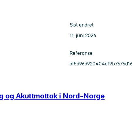
Sist endret
11. juni 2026
Referanse
af5d96d920404df9b7676d1
ing og Akuttmottak i Nord-Norge