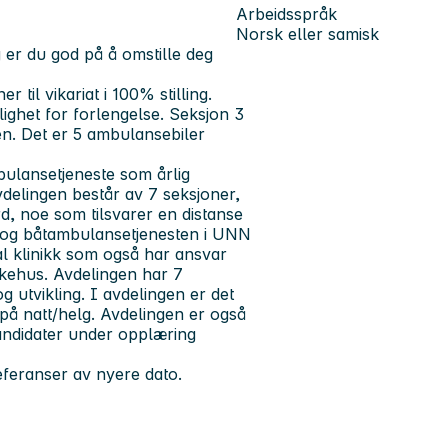
Arbeidsspråk
Norsk eller samisk
 er du god på å omstille deg
il vikariat i 100% stilling.
lighet for forlengelse. Seksjon 3
en. Det er 5 ambulansebiler
lansetjeneste som årlig
elingen består av 7 seksjoner,
rd, noe som tilsvarer en distanse
 og båtambulansetjenesten i UNN
l klinikk som også har ansvar
kehus. Avdelingen har 7
g utvikling. I avdelingen er det
på natt/helg. Avdelingen er også
andidater under opplæring
eferanser av nyere dato.