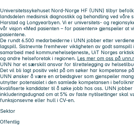
Universitetssykehuset Nord-Norge HF (UNN) tilbyr befolkn
landsdelen medisinsk diagnostikk og behandling ved våre 
Harstad og Longyearbyen.
Vi er universitets- og regions
v
år visjon «Med pasienten – for pasienten» gjenspeiler at v
pasientene.
De rundt 6.500 medarbeiderne i UNN jobber etter verdien
lagspill. Sistnevnte fremhever viktigheten av godt samspill 
samarbeid
med kommunehelsetjeneste, UiT Norges arktisk
og andre helseforetak i regionen.
Les mer om oss på unn.
UNN har et særskilt ansvar for tilrettelegging av helsetilb
Det vil bli lagt positiv vekt på om søker har kompetanse på
UNN ønsker å være en arbeidsgiver som gjenspeiler mang
utnytter potensialet i den samlede kompetansen i befolknin
kvalifiserte kandidater til å søke jobb hos oss. UNN jobber 
inkluderingsdugnad om at 5% av faste nytilsettinger skal
funksjonsevne eller hull i CV-en.
Sektor
Offentlig