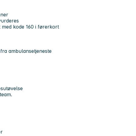
iner
vurderes
 med kode 160 i førerkort
g fra ambulansetjeneste
kesutøvelse
 team.
er