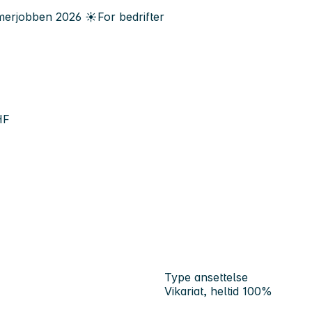
erjobben
2026
☀️
For bedrifter
HF
Type ansettelse
Vikariat, heltid 100%