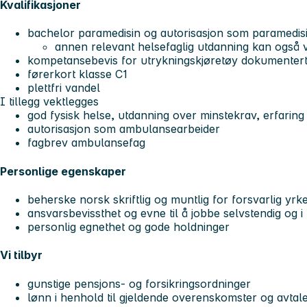
Kvalifikasjoner
bachelor paramedisin og autorisasjon som paramedis
annen relevant helsefaglig utdanning kan også 
kompetansebevis for utrykningskjøretøy dokumentert
førerkort klasse C1
plettfri vandel
I tillegg vektlegges
god fysisk helse, utdanning over minstekrav, erfarin
autorisasjon som ambulansearbeider
fagbrev ambulansefag
Personlige egenskaper
beherske norsk skriftlig og muntlig for forsvarlig yr
ansvarsbevissthet og evne til å jobbe selvstendig og i
personlig egnethet og gode holdninger
Vi tilbyr
gunstige pensjons- og forsikringsordninger
lønn i henhold til gjeldende overenskomster og avtal