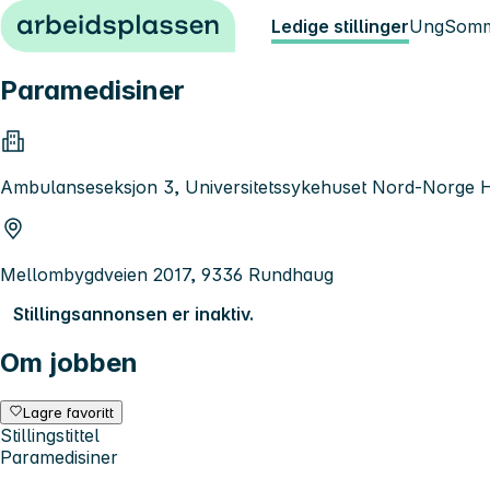
Hopp til innhold
Ledige stillinger
Ung
Somm
Paramedisiner
Ambulanseseksjon 3, Universitetssykehuset Nord-Norge 
Mellombygdveien 2017, 9336 Rundhaug
Stillingsannonsen er inaktiv.
Om jobben
Lagre favoritt
Stillingstittel
Paramedisiner