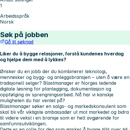
1
Arbeidsspråk
Norsk
Søk på jobben
Gå til søknad
Liker du å bygge relasjoner, forstå kundenes hverdag
og hjelpe dem med å lykkes?
Ønsker du en jobb der du kombinerer teknologi,
mennesker og bygg- og anleggsbransjen – uten å være en
tradisjonell selger? Blastmanager er Norges ledende
digitale løsning for planlegging, dokumentasjon og
oppfølging av sprengningsarbeid. Nå har vi kanskje
muligheten du har ventet på?
Blastmanager søker en
salgs- og markedskonsulent
som
skal bli vår viktigste ambassadør ut mot markedet og bidra
til videre vekst i en bransje som er helt avgjørende for
samfunnsutviklingen.
Dette er en rolle for deg som ønsker å bygge tillit over tid,