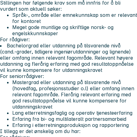
Stillingen har følgende krav som må innfris for å bli
vurdert som aktuell søker:
Språk-, område eller emnekunnskap som er relevant
for kontoret
Meget gode muntlige og skriftlige norsk- og
engelskkunnskaper
For rådgiver:
Bachelorgrad eller utdanning på tilsvarende nivå
(cand.-grader, tidligere ingeniørutdanninger og lignende)
eller omfang innen relevant fagområde. Relevant høyere
utdanning og flerårig erfaring med god resultatoppnåelse
vil kunne kompensere for utdanningskravet
For seniorrådgiver:
Mastergrad eller utdanning på tilsvarende nivå
(hovedfag, profesjonsstudier o.l) eller omfang innen
relevant fagområde. Flerårig relevant erfaring med
god resultatoppnåelse vil kunne kompensere for
utdanningskravet
Lang etterretningsfaglig og operativ tjenesteerfaring
Erfaring fra bi- og multilateralt partnersamarbeid
Erfaring i etterretningsproduksjon og rapportering
I tillegg er det ønskelig om du har: