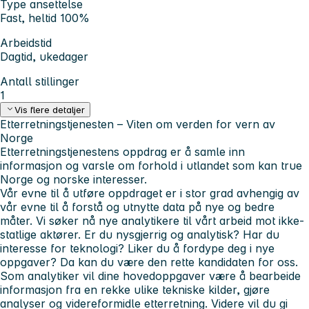
Type ansettelse
Fast, heltid 100%
Arbeidstid
Dagtid, ukedager
Antall stillinger
1
Vis flere detaljer
Etterretningstjenesten – Viten om verden for vern av
Norge
Etterretningstjenestens oppdrag er å samle inn
informasjon og varsle om forhold i utlandet som kan true
Norge og norske interesser.
Vår evne til å utføre oppdraget er i stor grad avhengig av
vår evne til å forstå og utnytte data på nye og bedre
måter. Vi søker nå nye analytikere til vårt arbeid mot ikke-
statlige aktører. Er du nysgjerrig og analytisk? Har du
interesse for teknologi? Liker du å fordype deg i nye
oppgaver? Da kan du være den rette kandidaten for oss.
Som analytiker vil dine hovedoppgaver være å bearbeide
informasjon fra en rekke ulike tekniske kilder, gjøre
analyser og videreformidle etterretning. Videre vil du gi