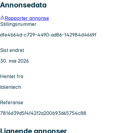
Annonsedata
Rapporter annonse
Stillingsnummer
dfe4b64d-c729-4490-ad86-142984d4669f
Sist endret
30. mai 2026
Hentet fra
talentech
Referanse
7816d39d5f4f42f2a200b93d65754c88
Lignende annonser