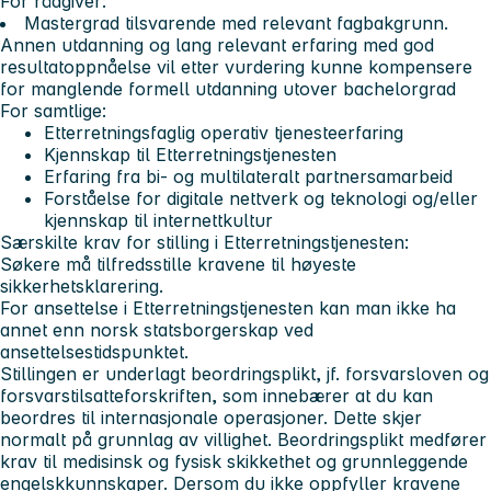
For rådgiver:
Mastergrad tilsvarende med relevant fagbakgrunn.
Annen utdanning og lang relevant erfaring med god
resultatoppnåelse vil etter vurdering kunne kompensere
for manglende formell utdanning utover bachelorgrad
For samtlige:
Etterretningsfaglig operativ tjenesteerfaring
Kjennskap til Etterretningstjenesten
Erfaring fra bi- og multilateralt partnersamarbeid
Forståelse for digitale nettverk og teknologi og/eller
kjennskap til internettkultur
Særskilte krav for stilling i Etterretningstjenesten:
Søkere må tilfredsstille kravene til høyeste
sikkerhetsklarering.
For ansettelse i Etterretningstjenesten kan man ikke ha
annet enn norsk statsborgerskap ved
ansettelsestidspunktet.
Stillingen er underlagt beordringsplikt, jf. forsvarsloven og
forsvarstilsatteforskriften, som innebærer at du kan
beordres til internasjonale operasjoner. Dette skjer
normalt på grunnlag av villighet. Beordringsplikt medfører
krav til medisinsk og fysisk skikkethet og grunnleggende
engelskkunnskaper. Dersom du ikke oppfyller kravene