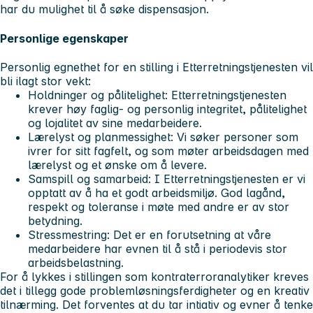
har du mulighet til å søke dispensasjon.
Personlige egenskaper
Personlig egnethet for en stilling i Etterretningstjenesten vil
bli ilagt stor vekt:
Holdninger og pålitelighet: Etterretningstjenesten
krever høy faglig- og personlig integritet, pålitelighet
og lojalitet av sine medarbeidere.
Lærelyst og planmessighet: Vi søker personer som
ivrer for sitt fagfelt, og som møter arbeidsdagen med
lærelyst og et ønske om å levere.
Samspill og samarbeid: I Etterretningstjenesten er vi
opptatt av å ha et godt arbeidsmiljø. God lagånd,
respekt og toleranse i møte med andre er av stor
betydning.
Stressmestring: Det er en forutsetning at våre
medarbeidere har evnen til å stå i periodevis stor
arbeidsbelastning.
For å lykkes i stillingen som kontraterroranalytiker kreves
det i tillegg gode problemløsningsferdigheter og en kreativ
tilnærming. Det forventes at du tar intiativ og evner å tenke