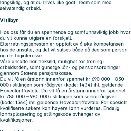
langsiktig, og at du trives like godt i team som med
selvstendig arbeid.
Vi tilbyr
Hos oss får du en spennende og samfunnsviktig jobb hvor
du vil kunne utgjøre en forskjell.
Etterretningstjenesten er opptatt av å øke kompetansen
hos de ansatte, og det vil satses både på deg som person
og din faginteresse.
Våre ansatte har fleksitid, mulighet for trening i
arbeidstiden, samt gunstige lån- og pensjonsordninger
gjennom Statens pensjonskasse.
Du vil få en årslønn innenfor spennet kr 690 000 – 830
000 i stillingen som rådgiver (kode: 1434) iht. gjeldende
Hovedtariffavtale. Du vil få en årslønn innenfor spennet
kr 785 000 – 980 000 i stillingen som seniorrådgiver
(kode: 1364) iht. gjeldende Hovedtariffavtale. For spesielt
kvalifiserte søkere kan høyere lønn vurderes. Endelig
lønnsplassering og stillingskode avhenger av
kvalifikasjoner.