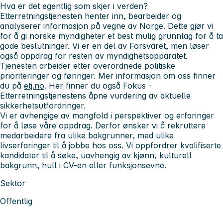
Hva er det
egentlig
som skjer i verden?
Etterretningstjenesten henter inn, bearbeider og
analyserer informasjon på vegne av Norge. Dette gjør vi
for å gi norske myndigheter et best mulig grunnlag for å ta
gode beslutninger. Vi er en del av Forsvaret, men løser
også oppdrag for resten av myndighetsapparatet.
Tjenesten arbeider etter overordnede politiske
prioriteringer og føringer. Mer informasjon om oss finner
du på
etj.no
. Her finner du også Fokus -
Etterretningstjenestens åpne vurdering av aktuelle
sikkerhetsutfordringer.
Vi er avhengige av mangfold i perspektiver og erfaringer
for å løse våre oppdrag. Derfor ønsker vi å rekruttere
medarbeidere fra ulike bakgrunner, med ulike
livserfaringer til å jobbe hos oss. Vi oppfordrer kvalifiserte
kandidater til å søke, uavhengig av kjønn, kulturell
bakgrunn, hull i CV-en eller funksjonsevne.
Sektor
Offentlig