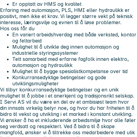
Er opptatt av HMS og kvalitet
Erfaring med automasjon, PLS, HMI eller hydraulikk er
positivt, men ikke et krav. Vi legger større vekt på teknisk
interesse, læringsvilje og evnen til å løse problemer.
Hos oss får du
En variert arbeidshverdag med både verksted, kontor
og feltarbeid
Mulighet til å utvikle deg innen automasjon og
industrielle styringssystemer
Tett samarbeid med erfarne fagfolk innen elektro,
automasjon og hydraulikk
Mulighet til å bygge spesialistkompetanse over tid
Konkurransedyktige betingelser og gode
utviklingsmuligheter
Vi tilbyr konkurransedyktige betingelser og en unik
mulighet til å jobbe i et anerkjent og tradisjonsrikt selskap.
I Servi AS vil du være en del av et ambisiøst team hvor
din innsats virkelig betyr noe, og hvor du har friheten til å
bidra til vekst og utvikling i et marked i konstant utvikling.
Vi ønsker å ha et inkluderende arbeidsmiljø hvor alle føler
seg verdsatt og respektert. Ved å bidra til å skape
mangfold, ønsker vi å tiltrekke oss medarbeidere med ulik