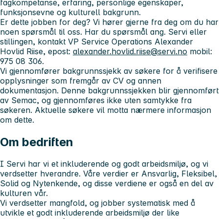
fagkompetanse, erfaring, personlige egenskaper,
funksjonsevne og kulturell bakgrunn.
Er dette jobben for deg? Vi hører gjerne fra deg om du har
noen spørsmål til oss. Har du spørsmål ang. Servi eller
stillingen, kontakt VP Service Operations Alexander
Hovlid Riise, epost:
alexander.hovlid.riise@servi.no
mobil:
975 08 306.
Vi gjennomfører bakgrunnssjekk av søkere for å verifisere
opplysninger som fremgår av CV og annen
dokumentasjon. Denne bakgrunnssjekken blir gjennomført
av Semac, og gjennomføres ikke uten samtykke fra
søkeren. Aktuelle søkere vil motta nærmere informasjon
om dette.
Om bedriften
I Servi har vi et inkluderende og godt arbeidsmiljø, og vi
verdsetter hverandre. Våre verdier er Ansvarlig, Fleksibel,
Solid og Nytenkende, og disse verdiene er også en del av
kulturen vår.
Vi verdsetter mangfold, og jobber systematisk med å
utvikle et godt inkluderende arbeidsmiljø der like