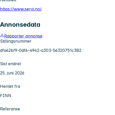
https://www.servi.no/
Annonsedata
Rapporter annonse
Stillingsnummer
dfa62bf9-0df6-4942-a303-56320751c382
Sist endret
25. juni 2026
Hentet fra
FINN
Referanse