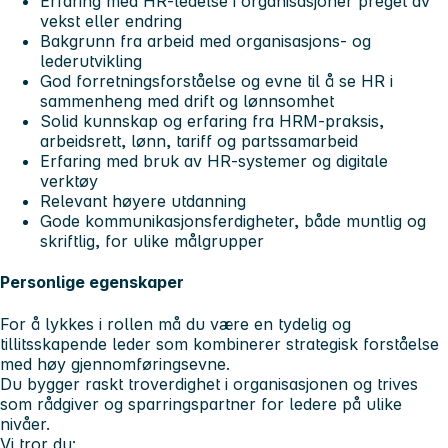
Erfaring med HR-ledelse i organisasjoner preget av
vekst eller endring
Bakgrunn fra arbeid med organisasjons- og
lederutvikling
God forretningsforståelse og evne til å se HR i
sammenheng med drift og lønnsomhet
Solid kunnskap og erfaring fra HRM-praksis,
arbeidsrett, lønn, tariff og partssamarbeid
Erfaring med bruk av HR-systemer og digitale
verktøy
Relevant høyere utdanning
Gode kommunikasjonsferdigheter, både muntlig og
skriftlig, for ulike målgrupper
Personlige egenskaper
For å lykkes i rollen må du være en tydelig og
tillitsskapende leder som kombinerer strategisk forståelse
med høy gjennomføringsevne.
Du bygger raskt troverdighet i organisasjonen og trives
som rådgiver og sparringspartner for ledere på ulike
nivåer.
Vi tror du: