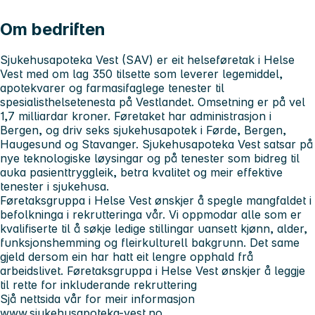
Om bedriften
Sjukehusapoteka Vest (SAV) er eit helseføretak i Helse
Vest med om lag 350 tilsette som leverer legemiddel,
apotekvarer og farmasifaglege tenester til
spesialisthelsetenesta på Vestlandet. Omsetning er på vel
1,7 milliardar kroner. Føretaket har administrasjon i
Bergen, og driv seks sjukehusapotek i Førde, Bergen,
Haugesund og Stavanger. Sjukehusapoteka Vest satsar på
nye teknologiske løysingar og på tenester som bidreg til
auka pasienttryggleik, betra kvalitet og meir effektive
tenester i sjukehusa.
Føretaksgruppa i Helse Vest ønskjer å spegle mangfaldet i
befolkninga i rekrutteringa vår. Vi oppmodar alle som er
kvalifiserte til å søkje ledige stillingar uansett kjønn, alder,
funksjonshemming og fleirkulturell bakgrunn. Det same
gjeld dersom ein har hatt eit lengre opphald frå
arbeidslivet. Føretaksgruppa i Helse Vest ønskjer å leggje
til rette for inkluderande rekruttering
Sjå nettsida vår for meir informasjon
www.sjukehusapoteka-vest.no