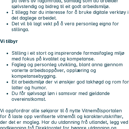
på tvers av fagområda, samtidig som du arbeider
sjølvstendig og bidreg til eit godt arbeidsmiljø.
I tillegg har du interesse for å bruke digitale verktøy i
det daglege arbeidet.
Det vil bli lagt vekt på å vera personleg eigna for
stillinga.
Vi tilbyr
Stilling i eit stort og inspirerande farmasifagleg miljø
med fokus på kvalitet og kompetanse.
Fagleg og personleg utvikling, blant anna gjennom
varierte arbeidsoppåver, opplæring og
kompetansebygging.
Eit arbeidsmiljø der vi ønskjer god takhøgd og rom for
latter og humor.
Du får sjølvsagt løn i samsvar med gjeldande
overeinstkomst.
Vi oppfordrar alle søkjarar til å nytte Vitnemålsportalen
for å laste opp verifiserte vitnemål og karakterutskrifter,
der det er mogleg. Har du utdanning frå utlandet, legg ved
godkjenning frå Direktoratet for høgare utdanning og