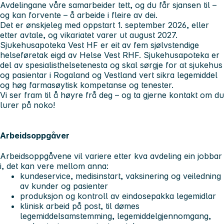
Avdelingane våre samarbeider tett, og du får sjansen til –
og kan forvente – å arbeide i fleire av dei.
Det er ønskjeleg med oppstart 1. september 2026, eller
etter avtale, og vikariatet varer ut august 2027.
Sjukehusapoteka Vest HF er eit av fem sjølvstendige
helseføretak eigd av Helse Vest RHF. Sjukehusapoteka er
del av spesialisthelsetenesta og skal sørgje for at sjukehus
og pasientar i Rogaland og Vestland vert sikra legemiddel
og høg farmasøytisk kompetanse og tenester.
Vi ser fram til å høyre frå deg – og ta gjerne kontakt om du
lurer på noko!
Arbeidsoppgåver
Arbeidsoppgåvene vil variere etter kva avdeling ein jobbar
i, det kan vere mellom anna:
kundeservice, medisinstart, vaksinering og veiledning
av kunder og pasienter
produksjon og kontroll av eindosepakka legemidlar
klinisk arbeid på post, til dømes
legemiddelsamstemming, legemiddelgjennomgang,