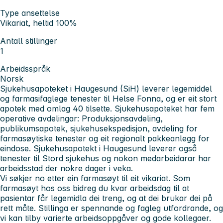
Type ansettelse
Vikariat, heltid 100%
Antall stillinger
1
Arbeidsspråk
Norsk
Sjukehusapoteket i Haugesund (SiH) leverer legemiddel
og farmasifaglege tenester til Helse Fonna, og er eit stort
apotek med omlag 40 tilsette. Sjukehusapoteket har fem
operative avdelingar: Produksjonsavdeling,
publikumsapotek, sjukehusekspedisjon, avdeling for
farmasøytiske tenester og eit regionalt pakkeanlegg for
eindose. Sjukehusapotekt i Haugesund leverer også
tenester til Stord sjukehus og nokon medarbeidarar har
arbeidsstad der nokre dager i veka.
Vi søkjer no etter ein farmasøyt til eit vikariat. Som
farmasøyt hos oss bidreg du kvar arbeidsdag til at
pasientar får legemidla dei treng, og at dei brukar dei på
rett måte. Stillinga er spennande og fagleg utfordrande, og
vi kan tilby varierte arbeidsoppgåver og gode kollegaer.