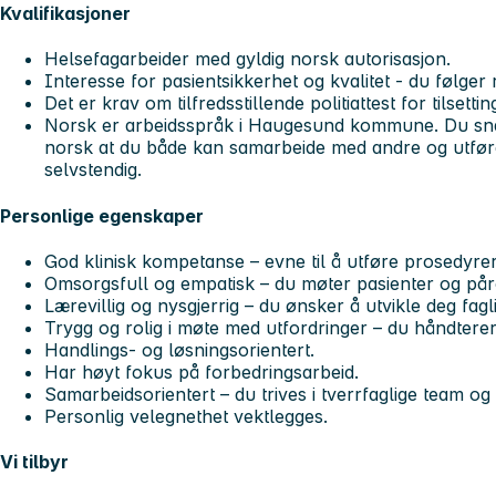
Kvalifikasjoner
Helsefagarbeider med gyldig norsk autorisasjon.
Interesse for pasientsikkerhet og kvalitet - du følger r
Det er krav om tilfredsstillende politiattest for tilsetting
Norsk er arbeidsspråk i Haugesund kommune. Du snak
norsk at du både kan samarbeide med andre og utfø
selvstendig.
Personlige egenskaper
God klinisk kompetanse – evne til å utføre prosedyrer
Omsorgsfull og empatisk – du møter pasienter og på
Lærevillig og nysgjerrig – du ønsker å utvikle deg fagl
Trygg og rolig i møte med utfordringer – du håndterer
Handlings- og løsningsorientert.
Har høyt fokus på forbedringsarbeid.
Samarbeidsorientert – du trives i tverrfaglige team og bi
Personlig velegnethet vektlegges.
Vi tilbyr