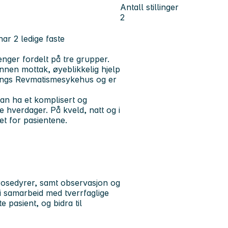
Antall stillinger
2
har 2 ledige faste
nger fordelt på tre grupper.
nnen mottak, øyeblikkelig hjelp
enings Revmatismesykehus og er
an ha et komplisert og
e hverdager. På kveld, natt og i
et for pasientene.
rosedyrer, samt observasjon og
 i samarbeid med tverrfaglige
 pasient, og bidra til