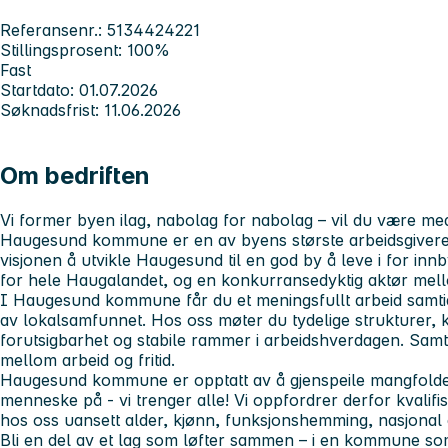
Referansenr.: 5134424221
Stillingsprosent: 100%
Fast
Startdato: 01.07.2026
Søknadsfrist: 11.06.2026
Om bedriften
Vi former byen ilag, nabolag for nabolag – vil du være me
Haugesund kommune er en av byens største arbeidsgivere
visjonen å utvikle Haugesund til en god by å leve i for inn
for hele Haugalandet, og en konkurransedyktig aktør mel
I Haugesund kommune får du et meningsfullt arbeid samtidi
av lokalsamfunnet. Hos oss møter du tydelige strukturer, 
forutsigbarhet og stabile rammer i arbeidshverdagen. Samt
mellom arbeid og fritid.
Haugesund kommune er opptatt av å gjenspeile mangfolde
menneske på - vi trenger alle! Vi oppfordrer derfor kvalifis
hos oss uansett alder, kjønn, funksjonshemming, nasjonal 
Bli en del av et lag som løfter sammen – i en kommune som