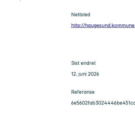
Nettsted
http://haugesund.kommune
Sist endret
12. juni 2026
Referanse
6e5602fab3024446be451c