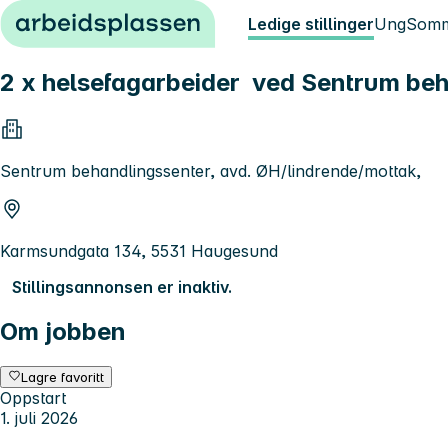
Hopp til innhold
Ledige stillinger
Ung
Somm
2 x helsefagarbeider ved Sentrum beh
Sentrum behandlingssenter, avd. ØH/lindrende/mottak,
Karmsundgata 134, 5531 Haugesund
Stillingsannonsen er inaktiv.
Om jobben
Lagre favoritt
Oppstart
1. juli 2026