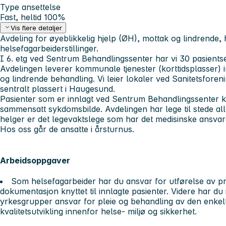
Type ansettelse
Fast, heltid 100%
Vis flere detaljer
Avdeling for øyeblikkelig hjelp (ØH), mottak og lindrende, 
helsefagarbeiderstillinger.
I 6. etg ved Sentrum Behandlingssenter har vi 30 pasientse
Avdelingen leverer kommunale tjenester (korttidsplasser) i
og lindrende behandling. Vi leier lokaler ved Sanitetsfor
sentralt plassert i Haugesund.
Pasienter som er innlagt ved Sentrum Behandlingssenter k
sammensatt sykdomsbilde. Avdelingen har lege til stede all
helger er det legevaktslege som har det medisinske ansvar
Hos oss går de ansatte i årsturnus.
Arbeidsoppgaver
Som helsefagarbeider har du ansvar for utførelse av p
dokumentasjon knyttet til innlagte pasienter. Videre har du
yrkesgrupper ansvar for pleie og behandling av den enkelte
kvalitetsutvikling innenfor helse- miljø og sikkerhet.