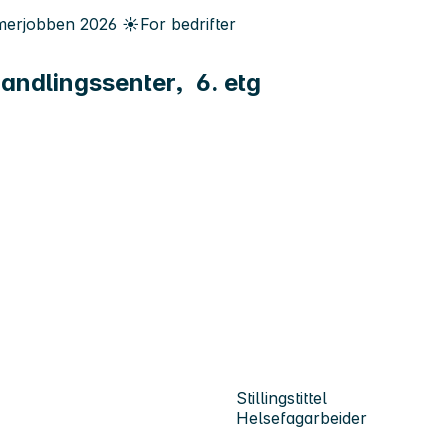
erjobben
2026
☀️
For bedrifter
andlingssenter, 6. etg
Stillingstittel
Helsefagarbeider