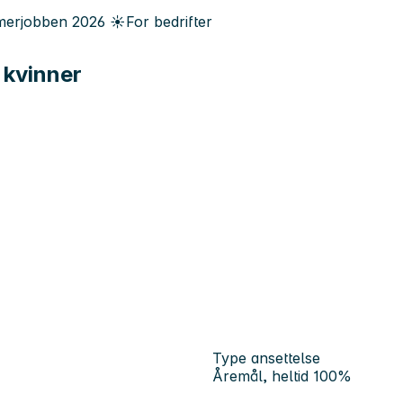
erjobben
2026
☀️
For bedrifter
l kvinner
Type ansettelse
Åremål, heltid 100%