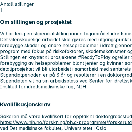
Antall stillinger
1
Om stillingen og prosjektet
Vi har ledig en stipendiatstilling innen fagområdet idrettsm
Det vitenskapelige arbeidet skal gjøres med utgangspunkt 
forebygge skader og andre helseproblemer i idrett gjennom 
program med fokus på risikofaktorer, skademekanismer og
Stillingen er knyttet til prosjektene #ReadyToPlay og/ell
forebygging av helseproblemer blant jenter og kvinner som
detaljprosjektet vil bli utarbeidet i samarbeid med senterets
Stipendiatperioden er på 3 år og resulterer i en doktorgra
Stipendiaten vil ha sin arbeidsplass ved Senter for idretts
Institutt for idrettsmedisinske fag, NIH.
Kvalifikasjonskrav
Søkeren må være kvalifisert for opptak til doktorgradsstud
https://www.nih.no/forskning/ph.d-programmet/forskerutd
ved Det medisinske fakultet, Universitetet i Oslo.