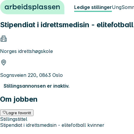
Hopp til innhold
Ledige stillinger
Ung
Somm
Stipendiat i idrettsmedisin - elitefotbal
Norges idrettshøgskole
Sognsveien 220, 0863 Oslo
Stillingsannonsen er inaktiv.
Om jobben
Lagre favoritt
Stillingstittel
Stipendiat i idrettsmedisin - elitefotball kvinner