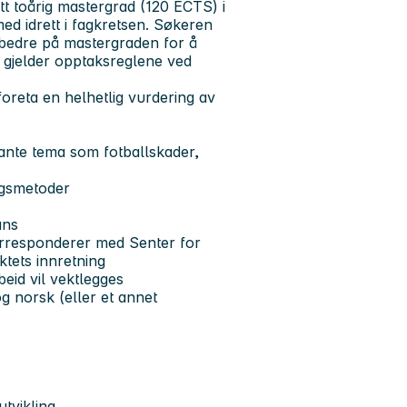
ått toårig mastergrad (120 ECTS) i
ed idrett i fagkretsen. Søkeren
bedre på mastergraden for å
r gjelder opptaksreglene ved
 foreta en helhetlig vurdering av
vante tema som fotballskader,
ngsmetoder
ans
orresponderer med Senter for
ktets innretning
beid vil vektlegges
og norsk (eller et annet
utvikling