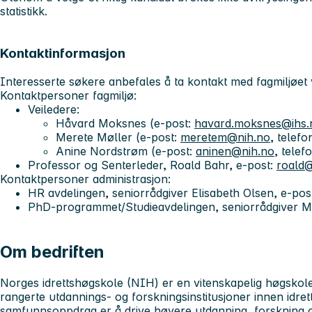
statistikk.
Kontaktinformasjon
Interesserte søkere anbefales å ta kontakt med fagmiljøet
Kontaktpersoner fagmiljø:
Veiledere:
Håvard Moksnes (e-post:
havard.moksnes@ihs.
Merete Møller (e-post:
meretem@nih.no
, telef
Anine Nordstrøm (e-post:
aninen@nih.no
, tele
Professor og Senterleder, Roald Bahr, e-post:
roald@
Kontaktpersoner administrasjon:
HR avdelingen, seniorrådgiver Elisabeth Olsen, e-pos
PhD-programmet/Studieavdelingen, seniorrådgiver Ma
Om bedriften
Norges idrettshøgskole (NIH)
er en vitenskapelig høgsko
rangerte utdannings- og forskningsinstitusjoner innen idret
samfunnsoppdrag er å drive høyere utdanning, forskning o