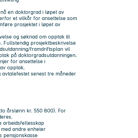
pnå en doktorgrad i løpet av
rfor et vilkår for ansettelse som
mføre prosjektet i løpet av
ivelse og søknad om opptak til
 Fullstendig prosjektbeskrivelse
dsutdanning/framdriftsplan vil
pptak på doktorgradsutdanningen.
njer for ansettelse i
 av opptak.
 avtalefestet senest tre måneder
tto årslønn kr. 550 800). For
deres.
e arbeidsfellesskap
id med andre enheter
ns pensjonskasse