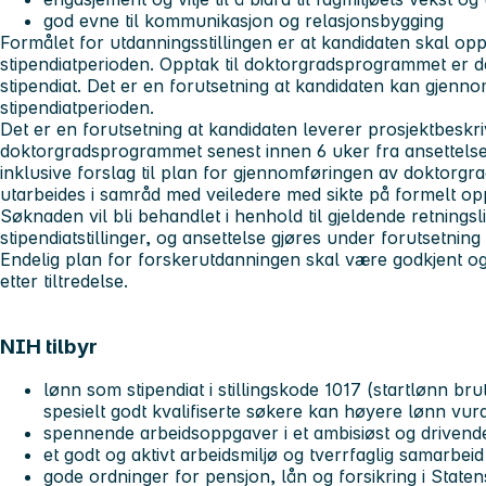
god evne til kommunikasjon og relasjonsbygging
Formålet for utdanningsstillingen er at kandidaten skal op
stipendiatperioden. Opptak til doktorgradsprogrammet er de
stipendiat. Det er en forutsetning at kandidaten kan gjenno
stipendiatperioden.
Det er en forutsetning at kandidaten leverer prosjektbeskr
doktorgradsprogrammet senest innen 6 uker fra ansettelse.
inklusive forslag til plan for gjennomføringen av doktorgra
utarbeides i samråd med veiledere med sikte på formelt o
Søknaden vil bli behandlet i henhold til gjeldende retningsli
stipendiatstillinger, og ansettelse gjøres under forutsetning
Endelig plan for forskerutdanningen skal være godkjent og
etter tiltredelse.
NIH tilbyr
lønn som stipendiat i stillingskode 1017 (startlønn bru
spesielt godt kvalifiserte søkere kan høyere lønn vur
spennende arbeidsoppgaver i et ambisiøst og drivend
et godt og aktivt arbeidsmiljø og tverrfaglig samarbe
gode ordninger for pensjon, lån og forsikring i State