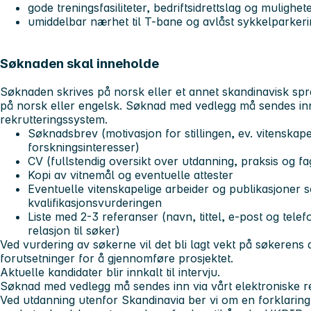
gode treningsfasiliteter, bedriftsidrettslag og mulighete
umiddelbar nærhet til T-bane og avlåst sykkelparker
Søknaden skal inneholde
Søknaden skrives på norsk eller et annet skandinavisk spr
på norsk eller engelsk. Søknad med vedlegg må sendes inn 
rekrutteringssystem.
Søknadsbrev (motivasjon for stillingen, ev. vitenskape
forskningsinteresser)
CV (fullstendig oversikt over utdanning, praksis og fag
Kopi av vitnemål og eventuelle attester
Eventuelle vitenskapelige arbeider og publikasjoner s
kvalifikasjonsvurderingen
Liste med 2-3 referanser (navn, tittel, e-post og tel
relasjon til søker)
Ved vurdering av søkerne vil det bli lagt vekt på søkerens
forutsetninger for å gjennomføre prosjektet.
Aktuelle kandidater blir innkalt til intervju.
Søknad med vedlegg må sendes inn via vårt elektroniske r
Ved utdanning utenfor Skandinavia ber vi om en forklarin