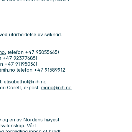
 ved utarbeidelse av søknad.
no
, telefon +47 95055665)
on +47 92377685)
fon +47 91195056)
nih.no
telefon +47 91589912
t:
elisabethol@nih.no
ri Corell, e-post:
maric@nih.no
le og en av Nordens høyest
tsvitenskap. Vårt
g formidling innen et bredt