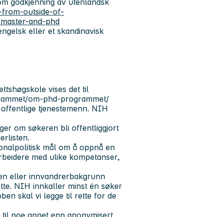
om godkjenning av utenlandsk
n-from-outside-of-
r-master-and-phd
gelsk eller et skandinavisk
tshøgskole vises det til
rogrammet/om-phd-programmet/
r offentlige tjenestemenn. NIH
ger om søkeren bli offentliggjort
rlisten.
onalpolitisk mål om å oppnå en
beidere med ulike kompetanser,
-en eller innvandrerbakgrunn
ette. NIH innkaller minst én søker
ben skal vi legge til rette for de
n til noe annet enn anonymisert