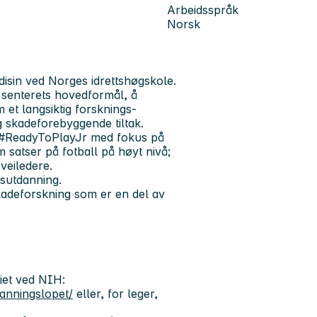
Arbeidsspråk
Norsk
edisin ved Norges idrettshøgskole.
i senterets hovedformål, å
et langsiktig forsknings-
 skadeforebyggende tiltak.
er #ReadyToPlayJr med fokus på
 satser på fotball på høyt nivå;
 veiledere.
dsutdanning.
skadeforskning som er en del av
iet ved NIH:
anningslopet/
eller, for leger,