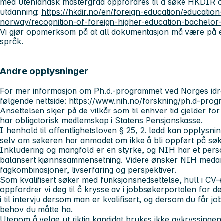
med utenlandsk mastergrad oppfordres til å søke HKDIR 
utdanning:
https://hkdir.no/en/foreign-education/educatio
norway/recognition-of-foreign-higher-education-bachelo
Vi gjør oppmerksom på at all dokumentasjon må være på en
språk.
Andre opplysninger
For mer informasjon om Ph.d.-programmet ved Norges idret
følgende nettside: https://www.nih.no/forskning/ph.d-p
Ansettelsen skjer på de vilkår som til enhver tid gjelder fo
har obligatorisk medlemskap i Statens Pensjonskasse.
I henhold til offentlighetsloven § 25, 2. ledd kan opplysnin
selv om søkeren har anmodet om ikke å bli oppført på søke
Inkludering og mangfold er en styrke, og NIH har et pers
balansert kjønnssammensetning. Videre ønsker NIH medar
fagkombinasjoner, livserfaring og perspektiver.
Som kvalifisert søker med funksjonsnedsettelse, hull i CV
oppfordrer vi deg til å krysse av i jobbsøkerportalen for d
i til intervju dersom man er kvalifisert, og dersom du får job
behov du måtte ha.
Utenom å velge ut riktig kandidat brukes ikke avkryssinge