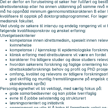
Det er derfor en forutsetning at søker har fullført og best
idrettsvitenskap eller ha annen utdanning på samme nivå m
må ha oppnådd minimum gjennomsnittskarakteren B eller 
kvalifisere til opptak på doktorgradsprogrammet. For lege
medisinsk fakultet.
Ved utvalg av søkere til intervju og endelig rangering vil vi
følgende kvalifikasjonskrav og ønsket erfaring:
Utvelgelseskriterier
kompetanse innen idrettsmedisin, spesielt innen rele
kvinnehelse
kompetanse i / kjennskap til epidemiologiske forskni
klinisk erfaring med idrettsutøvere vil være en fordel
karakterer fra tidligere studier og disse studiers relev
hvordan søkerens forskning og faglige orientering k
idrettsskadeforsknings behov og profil og PhD prosje
omfang, kvalitet og relevans av tidligere forskningsar
god skriftlig og muntlig fremstillingsevne på engelsk 
skandinavisk språk)
Personlig egnethet vil bli vektlagt, med særlig fokus på:
gode samarbeidsevner og kan jobbe tverrfaglig
evne til å jobbe selvstendig og strukturert
løsningsorientert og initiativrik
engasjement og vilje til å bidra til fagmiljøets vekst og 