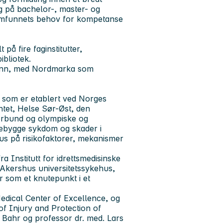
ng på bachelor-, master- og
amfunnets behov for kompetanse
å fire faginstitutter,
ibliotek.
svann, med Nordmarka som
som er etablert ved Norges
ntet, Helse Sør-Øst, den
forbund og olympiske og
rebygge sykdom og skader i
us på risikofaktorer, mekanismer
a Institutt for idrettsmedisinske
 Akershus universitetssykehus,
r som et knutepunkt i et
edical Center of Excellence, og
f Injury and Protection of
d Bahr og professor dr. med. Lars