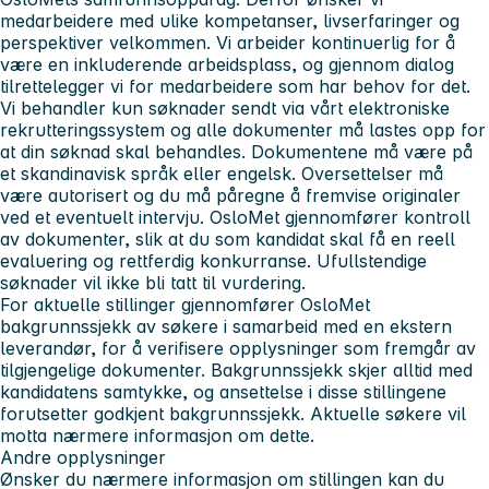
medarbeidere med ulike kompetanser, livserfaringer og
perspektiver velkommen. Vi arbeider kontinuerlig for å
være en inkluderende arbeidsplass, og gjennom dialog
tilrettelegger vi for medarbeidere som har behov for det.
Vi behandler kun søknader sendt via vårt elektroniske
rekrutteringssystem og alle dokumenter må lastes opp for
at din søknad skal behandles. Dokumentene må være på
et skandinavisk språk eller engelsk. Oversettelser må
være autorisert og du må påregne å fremvise originaler
ved et eventuelt intervju. OsloMet gjennomfører kontroll
av dokumenter, slik at du som kandidat skal få en reell
evaluering og rettferdig konkurranse. Ufullstendige
søknader vil ikke bli tatt til vurdering.
For aktuelle stillinger gjennomfører OsloMet
bakgrunnssjekk av søkere i samarbeid med en ekstern
leverandør, for å verifisere opplysninger som fremgår av
tilgjengelige dokumenter. Bakgrunnssjekk skjer alltid med
kandidatens samtykke, og ansettelse i disse stillingene
forutsetter godkjent bakgrunnssjekk. Aktuelle søkere vil
motta nærmere informasjon om dette.
Andre opplysninger
Ønsker du nærmere informasjon om stillingen kan du