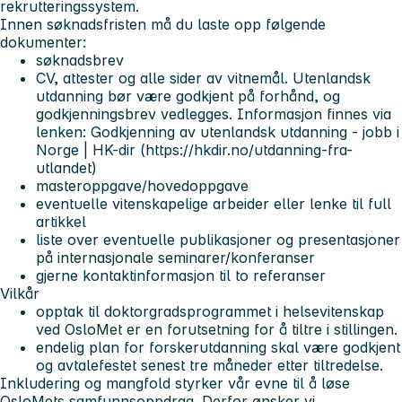
rekrutteringssystem.
Innen søknadsfristen må du laste opp følgende
dokumenter:
søknadsbrev
CV, attester og alle sider av vitnemål. Utenlandsk
utdanning bør være godkjent på forhånd, og
godkjenningsbrev vedlegges. Informasjon finnes via
lenken: Godkjenning av utenlandsk utdanning - jobb i
Norge | HK-dir (https://hkdir.no/utdanning-fra-
utlandet)
masteroppgave/hovedoppgave
eventuelle vitenskapelige arbeider eller lenke til full
artikkel
liste over eventuelle publikasjoner og presentasjoner
på internasjonale seminarer/konferanser
gjerne kontaktinformasjon til to referanser
Vilkår
opptak til doktorgradsprogrammet i helsevitenskap
ved OsloMet er en forutsetning for å tiltre i stillingen.
endelig plan for forskerutdanning skal være godkjent
og avtalefestet senest tre måneder etter tiltredelse.
Inkludering og mangfold styrker vår evne til å løse
OsloMets samfunnsoppdrag. Derfor ønsker vi