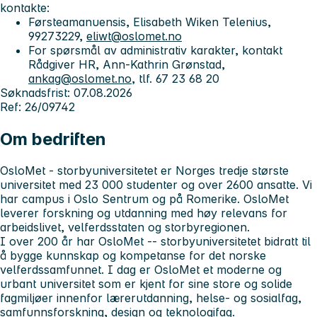
kontakte:
Førsteamanuensis, Elisabeth Wiken Telenius,
99273229,
eliwt@oslomet.no
For spørsmål av administrativ karakter, kontakt
Rådgiver HR, Ann-Kathrin Grønstad,
ankag@oslomet.no
, tlf. 67 23 68 20
Søknadsfrist: 07.08.2026
Ref: 26/09742
Om bedriften
OsloMet - storbyuniversitetet
er Norges tredje største
universitet med 23 000 studenter og over 2600 ansatte. Vi
har campus i Oslo Sentrum og på Romerike. OsloMet
leverer forskning og utdanning med høy relevans for
arbeidslivet, velferdsstaten og storbyregionen.
I over 200 år har OsloMet -- storbyuniversitetet
bidratt til
å bygge kunnskap og kompetanse for det norske
velferdssamfunnet. I dag er OsloMet et moderne og
urbant universitet som er kjent for sine store og solide
fagmiljøer innenfor lærerutdanning, helse- og sosialfag,
samfunnsforskning, design og teknologifag.