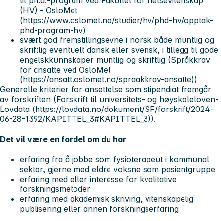
til ph.d.-program ved Fakultet for helsevitenskap
(HV) - OsloMet
(https://www.oslomet.no/studier/hv/phd-hv/opptak-
phd-program-hv)
svært god fremstillingsevne i norsk både muntlig og
skriftlig eventuelt dansk eller svensk, i tillegg til gode
engelskkunnskaper muntlig og skriftlig (Språkkrav
for ansatte ved OsloMet
(https://ansatt.oslomet.no/spraakkrav-ansatte))
Generelle kriterier for ansettelse som stipendiat fremgår
av forskriften (Forskrift til universitets- og høyskoleloven-
Lovdata (https://lovdata.no/dokument/SF/forskrift/2024-
06-28-1392/KAPITTEL_3#KAPITTEL_3)).
Det vil være en fordel om du har
erfaring fra å jobbe som fysioterapeut i kommunal
sektor, gjerne med eldre voksne som pasientgruppe
erfaring med eller interesse for kvalitative
forskningsmetoder
erfaring med akademisk skriving, vitenskapelig
publisering eller annen forskningserfaring