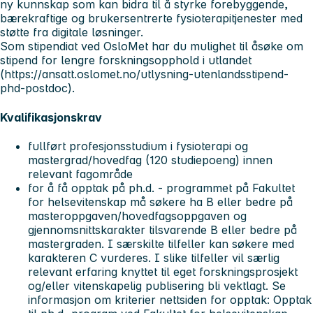
ny kunnskap som kan bidra til å styrke forebyggende,
bærekraftige og brukersentrerte fysioterapitjenester med
støtte fra digitale løsninger.
Som stipendiat ved OsloMet har du mulighet til åsøke om
stipend for lengre forskningsopphold i utlandet
(https://ansatt.oslomet.no/utlysning-utenlandsstipend-
phd-postdoc)
.
Kvalifikasjonskrav
fullført profesjonsstudium i fysioterapi og
mastergrad/hovedfag (120 studiepoeng) innen
relevant fagområde
for å få opptak på ph.d. - programmet på Fakultet
for helsevitenskap må søkere ha B eller bedre på
masteroppgaven/hovedfagsoppgaven og
gjennomsnittskarakter tilsvarende B eller bedre på
mastergraden. I særskilte tilfeller kan søkere med
karakteren C vurderes. I slike tilfeller vil særlig
relevant erfaring knyttet til eget forskningsprosjekt
og/eller vitenskapelig publisering bli vektlagt. Se
informasjon om kriterier nettsiden for opptak: Opptak