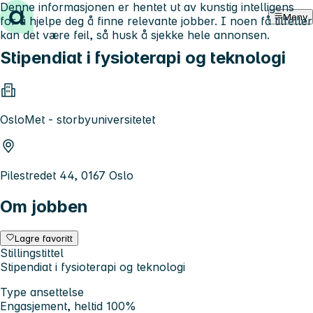
Denne informasjonen er hentet ut av kunstig intelligens
Hopp til innhold
Meny
for å hjelpe deg å finne relevante jobber. I noen få tilfeller
kan det være feil, så husk å sjekke hele annonsen.
Stipendiat i fysioterapi og teknologi
OsloMet - storbyuniversitetet
Pilestredet 44, 0167 Oslo
Om jobben
Lagre favoritt
Stillingstittel
Stipendiat i fysioterapi og teknologi
Type ansettelse
Engasjement, heltid 100%