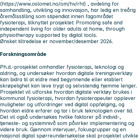
(https://www.oslomet.no/om/hv/rht) , avdeling for
samhandling, utvikling og innovasjon, har ledig en treårig
åremålsstilling som stipendiat innen fagområdet
fysioterapi, tilknyttet prosjektet: Promoting safe and
independent living for older adults at home, through
physiotherapy supported by digital tools.
Ønsket tiltredelse er november/desember 2026.
Forskningsområde
Ph.d.-prosjektet omhandler fysioterapi, teknologi og
aldring, og undersøker hvordan digitale treningsverktøy
kan bidra til at eldre med begynnende eller etablert
skrøpelighet kan leve trygt og selvstendig hjemme lenger.
Prosjektet vil utforske hvordan digitale verktøy brukes i
kommunal fysioterapi, hvordan fysioterapeuter opplever
muligheter og utfordringer ved digital oppfølging, og
hvordan eldre erfarer og tar i bruk teknologien over tid.
Det vil også undersøkes hvilke faktorer på individ-,
tjeneste- og systemnivå som påvirker implementering og
videre bruk. Gjennom intervjuer, fokusgrupper og en
nasjonal digital spørreundersøkelse skal prosjektet utvikle