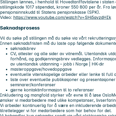
Stillingen lønnes, i henhold til Hovedtariffavtalene i staten
stillingskode 1017 stipendiat, kroner 550 800 per år. Fra 
pensjonsinnskudd til Statens pensjonskasse (SPK).
Video:
https://www.youtube.com/watch?v=SHi5avzdHIk
Søknadsprosess
Vil du søke på stillingen må du søke via vårt rekrutterings
Innen søknadsfristen må du laste opp følgende dokument
søknadsbrev
CV, attester og alle sider av vitnemål. Utenlandsk ut
forhånd, og godkjenningsbrev vedlegges. Informasjon
av utenlandsk utdanning – jobb i Norge | HK-dir
masteroppgave/hovedoppgave
eventuelle vitenskapelige arbeider eller lenke til full a
liste over eventuelle publikasjoner og presentasjoner
seminarer/konferanser
gjerne kontaktinformasjon til to referanser
Inkludering og mangfold styrker vår evne til å løse Oslo
ønsker vi medarbeidere med ulike kompetanser, livserfari
Vi arbeider kontinuerlig for å være en inkluderende arbeid
tilrettelegger vi for medarbeidere som har behov for det.
Vi behandler kun søknader sendt via vårt elektroniske rekr