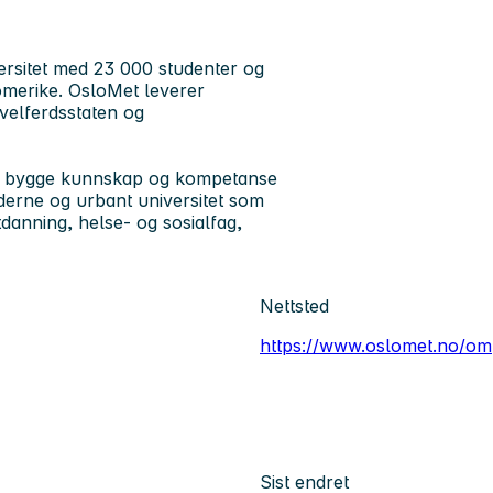
ersitet med 23 000 studenter og
omerike. OsloMet leverer
velferdsstaten og
l å bygge kunnskap og kompetanse
derne og urbant universitet som
tdanning, helse- og sosialfag,
Nettsted
https://www.oslomet.no/om
Sist endret