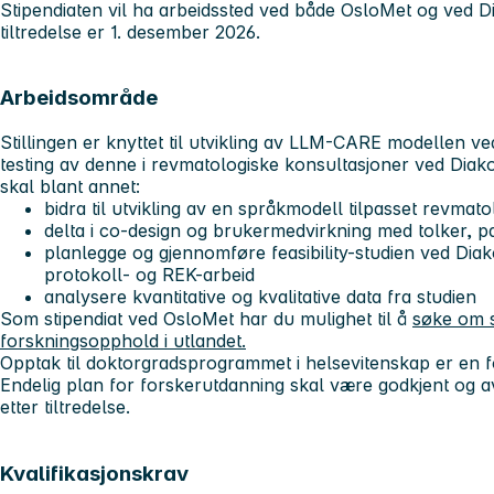
Stipendiaten vil ha arbeidssted ved både OsloMet og ved
tiltredelse er 1. desember 2026.
Arbeidsområde
Stillingen er knyttet til utvikling av LLM-CARE modellen v
testing av denne i revmatologiske konsultasjoner ved Dia
skal blant annet:
bidra til utvikling av en språkmodell tilpasset revmat
delta i co-design og brukermedvirkning med tolker, pa
planlegge og gjennomføre feasibility-studien ved Dia
protokoll- og REK-arbeid
analysere kvantitative og kvalitative data fra studien
Som stipendiat ved OsloMet har du mulighet til å
søke om s
forskningsopphold i utlandet.
Opptak til doktorgradsprogrammet i helsevitenskap er en forut
Endelig plan for forskerutdanning skal være godkjent og a
etter tiltredelse.
Kvalifikasjonskrav