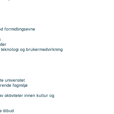
od formidlingsevne
g
åder
, teknologi og brukermedvirkning
e universitet
erende fagmiljø
v aktiviteter innen kultur og
e tilbud