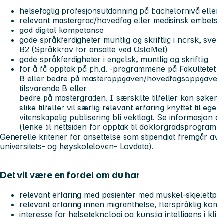
helsefaglig profesjonsutdanning på bachelornivå eller
relevant mastergrad/hovedfag eller medisinsk embe
god digital kompetanse
gode språkferdigheter muntlig og skriftlig i norsk, sv
B2 (Språkkrav for ansatte ved OsloMet)
gode språkferdigheter i engelsk, muntlig og skriftlig
for å få opptak på ph.d. -programmene på Fakultetet
B eller bedre på masteroppgaven/hovedfagsoppgaven
tilsvarende B eller
bedre på mastergraden. I særskilte tilfeller kan søk
slike tilfeller vil særlig relevant erfaring knyttet til e
vitenskapelig publisering bli vektlagt. Se informasjon 
(lenke til nettsiden for opptak til doktorgradsprogram
Generelle kriterier for ansettelse som stipendiat fremgår a
universitets- og høyskoleloven- Lovdata).
Det vil være en fordel om du har
relevant erfaring med pasienter med muskel-skjelettp
relevant erfaring innen migranthelse, flerspråklig ko
interesse for helseteknologi og kunstig intelligens i kl