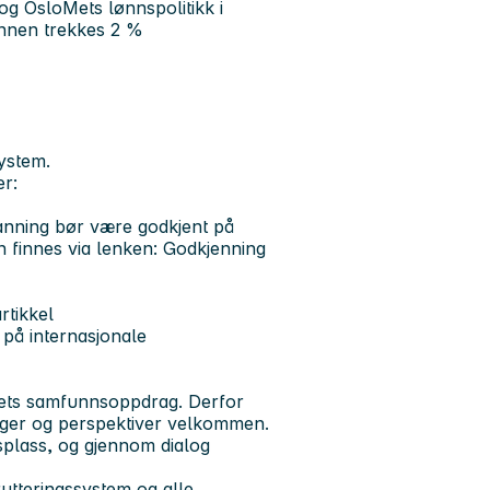
 og OsloMets lønnspolitikk i
lønnen trekkes 2 %
system.
er:
danning bør være godkjent på
 finnes via lenken: Godkjenning
rtikkel
 på internasjonale
Mets samfunnsoppdrag. Derfor
nger og perspektiver velkommen.
splass, og gjennom dialog
utteringssystem og alle