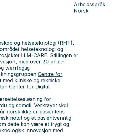
Arbeidsspråk
Norsk
itenskap og helseteknologi (RHT)
,
agområdet helseteknologi og
 prosjektet LLM-CARE. Stillingen er
ovasjon, med over 30 ph.d.-
g tverrfaglig
orskningsgruppen
Centre for
tt med kliniske og tekniske
n Center for Digital
ersettelsesløsning for
rdu og somali. Verktøyet skal
år norsk ikke er pasientens
inisk notat og et pasientvennlig
om dette kan være et trygt og
eteknologisk innovasjon med