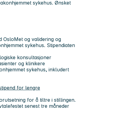
 Diakonhjemmet sykehus. Ønsket
ed OsloMet og validering og
konhjemmet sykehus. Stipendiaten
ologiske konsultasjoner
sienter og klinikere
konhjemmet sykehus, inkludert
tipend for lengre
setning for å tiltre i stillingen.
vtalefestet senest tre måneder