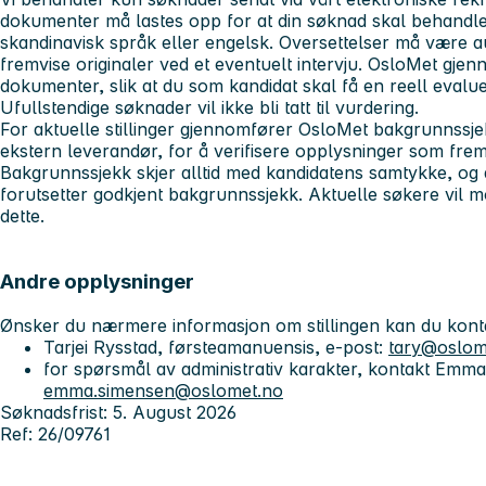
dokumenter må lastes opp for at din søknad skal behand
skandinavisk språk eller engelsk. Oversettelser må være a
fremvise originaler ved et eventuelt intervju. OsloMet gje
dokumenter, slik at du som kandidat skal få en reell evalu
Ufullstendige søknader vil ikke bli tatt til vurdering.
For aktuelle stillinger gjennomfører OsloMet bakgrunnssj
ekstern leverandør, for å verifisere opplysninger som frem
Bakgrunnssjekk skjer alltid med kandidatens samtykke, og an
forutsetter godkjent bakgrunnssjekk. Aktuelle søkere vil
dette.
Andre opplysninger
Ønsker du nærmere informasjon om stillingen kan du kont
Tarjei Rysstad, førsteamanuensis, e-post:
tary@oslom
for spørsmål av administrativ karakter, kontakt Emm
emma.simensen@oslomet.no
Søknadsfrist: 5. August 2026
Ref: 26/09761