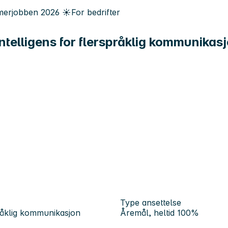
erjobben
2026
☀️
For bedrifter
intelligens for flerspråklig kommunikas
Type ansettelse
språklig kommunikasjon
Åremål, heltid 100%