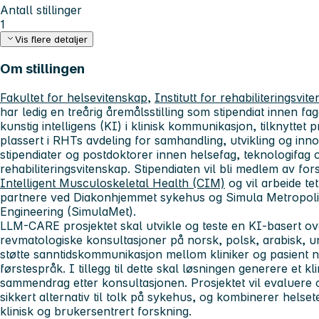
Antall stillinger
1
Vis flere detaljer
Om stillingen
Fakultet for helsevitenskap,
Institutt for rehabiliteringsv
har ledig en treårig åremålsstilling som stipendiat innen f
kunstig intelligens (KI) i klinisk kommunikasjon, tilknyttet
plassert i RHTs avdeling for samhandling, utvikling og inn
stipendiater og postdoktorer innen helsefag, teknologifag o
rehabiliteringsvitenskap. Stipendiaten vil bli medlem av f
Intelligent Musculoskeletal Health (CIM)
og vil arbeide te
partnere ved Diakonhjemmet sykehus og Simula Metropolita
Engineering (SimulaMet).
LLM-CARE prosjektet skal utvikle og teste en KI-basert ov
revmatologiske konsultasjoner på norsk, polsk, arabisk, u
støtte sanntidskommunikasjon mellom kliniker og pasient n
førstespråk. I tillegg til dette skal løsningen generere et kl
sammendrag etter konsultasjonen. Prosjektet vil evaluere 
sikkert alternativ til tolk på sykehus, og kombinerer hels
klinisk og brukersentrert forskning.