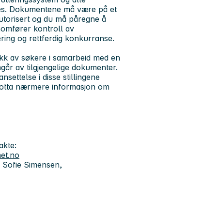
les. Dokumentene må være på et
utorisert og du må påregne å
nnomfører kontroll av
ering og rettferdig konkurranse.
ekk av søkere i samarbeid med en
går av tilgjengelige dokumenter.
settelse i disse stillingene
 motta nærmere informasjon om
akte:
et.no
a Sofie Simensen,