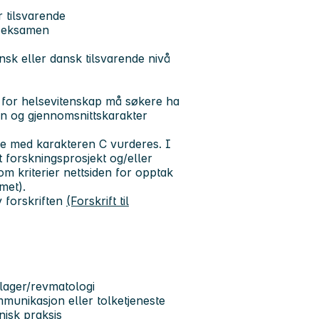
 tilsvarende
tseksamen
ensk eller dansk tilsvarende nivå
 for helsevitenskap må søkere ha
 og gjennomsnittskarakter
ere med karakteren C vurderes. I
get forskningsprosjekt og/eller
om kriterier nettsiden for opptak
met).
v forskriften
(Forskrift til
lager/revmatologi
mmunikasjon eller tolketjeneste
inisk praksis