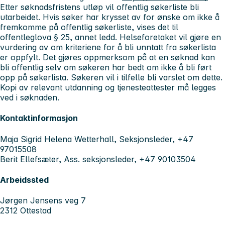
Etter søknadsfristens utløp vil offentlig søkerliste bli
utarbeidet. Hvis søker har krysset av for ønske om ikke å
fremkomme på offentlig søkerliste, vises det til
offentleglova § 25, annet ledd. Helseforetaket vil gjøre en
vurdering av om kriteriene for å bli unntatt fra søkerlista
er oppfylt. Det gjøres oppmerksom på at en søknad kan
bli offentlig selv om søkeren har bedt om ikke å bli ført
opp på søkerlista. Søkeren vil i tilfelle bli varslet om dette.
Kopi av relevant utdanning og tjenesteattester må legges
ved i søknaden.
Kontaktinformasjon
Maja Sigrid Helena Wetterhall, Seksjonsleder, +47
97015508
Berit Ellefsæter, Ass. seksjonsleder, +47 90103504
Arbeidssted
Jørgen Jensens veg 7
2312 Ottestad