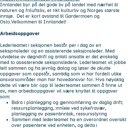
Innlandet byr på det gode liv på landet med nærhet til
naturen og friluftsliv, et rikt kulturliv og Norges største
innsjø. Det er kort avstand til Gardermoen og
Oslo.
Velkommen til Innlandet!
Arbeidsoppgaver
Lederteamet i seksjonen består per i dag av en
seksjonsleder og en assisterende seksjonsleder. Med
utvidelse av døgndrift og antall ansatte er det ønskelig
med to assisterende seksjonsledere. Lederteamet vil jobbe
tett sammen og ha jevnlig dialog og løser de akutte
oppgaver som oppstår, samtidig som vi har fordelt ulike
ansvarsområder man har hovedansvar for. Hva nøyaktig
dette vil være blir opp til lederteamet sammen å finne ut
av, men arbeidsoppgaver vil være knyttet til oppgaver
som:
Bidra i planlegging og gjennomføring av daglig drift;
ressursplanlegging, innleie ved sykefravær,
planlegging av pasientinntak, ressursstyring
Sammen med lederteamet ha en overordnet oversikt
over pasientene ved enheten, og delta i