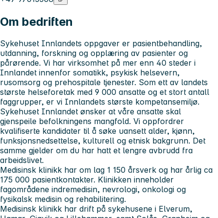
Om bedriften
Sykehuset Innlandets
oppgaver er pasientbehandling,
utdanning, forskning og opplæring av pasienter og
pårørende. Vi har virksomhet på mer enn 40 steder i
Innlandet innenfor somatikk, psykisk helsevern,
rusomsorg og prehospitale tjenester. Som ett av landets
største helseforetak med 9 000 ansatte og et stort antall
faggrupper, er vi Innlandets største kompetansemiljø.
Sykehuset Innlandet
ønsker at våre ansatte skal
gjenspeile befolkningens mangfold. Vi oppfordrer
kvalifiserte kandidater til å søke uansett alder, kjønn,
funksjonsnedsettelse, kulturell og etnisk bakgrunn. Det
samme gjelder om du har hatt et lengre avbrudd fra
arbeidslivet.
Medisinsk klinikk
har om lag 1 150 årsverk og har årlig ca
175 000 pasientkontakter. Klinikken inneholder
fagområdene indremedisin, nevrologi, onkologi og
fysikalsk medisin og rehabilitering.
Medisinsk klinikk har drift på sykehusene i Elverum,