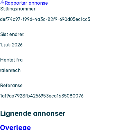
Rapporter annonse
Stillingsnummer
def74c97-f99d-4a3c-82f9-690d05ec1cc5
Sist endret
1. juli 2026
Hentet fra
talentech
Referanse
1af9aa7928fb4256953eca1635080076
Lignende annonser
Overlege