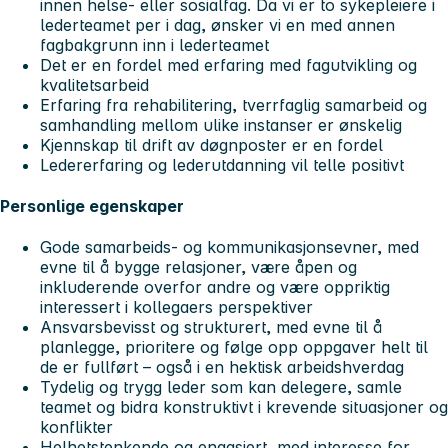
innen helse- eller sosialfag. Da vi er to sykepleiere i
lederteamet per i dag, ønsker vi en med annen
fagbakgrunn inn i lederteamet
Det er en fordel med erfaring med fagutvikling og
kvalitetsarbeid
Erfaring fra rehabilitering, tverrfaglig samarbeid og
samhandling mellom ulike instanser er ønskelig
Kjennskap til drift av døgnposter er en fordel
Ledererfaring og lederutdanning vil telle positivt
Personlige egenskaper
Gode samarbeids- og kommunikasjonsevner, med
evne til å bygge relasjoner, være åpen og
inkluderende overfor andre og være oppriktig
interessert i kollegaers perspektiver
Ansvarsbevisst og strukturert, med evne til å
planlegge, prioritere og følge opp oppgaver helt til
de er fullført – også i en hektisk arbeidshverdag
Tydelig og trygg leder som kan delegere, samle
teamet og bidra konstruktivt i krevende situasjoner og
konflikter
Helhetstenkende og engasjert, med interesse for