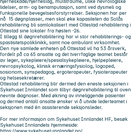
hjerneskade/hjerneslag, multitraume, ulike nevrologiske
lidelser, arm- og benamputasjon, samt ved dysmeli og
funksjonelle bevegelsesforstyrrelser. Seksjonen har per
nå 15 døgnplasser, men skal øke kapasiteten da Solås
rehabilitering bli samlokalisert med Ottestad rehabilitering i
Ottestad sine lokaler fra høsten -26.
I tillegg til døgnrehabilitering har vi stor rehabiliterings- og
spastisitetspoliklinikk, samt noe ambulant virksomhet.
Den nye samlede enheten på Ottestad vil ha 53 årsverk,
fordelt på ca 65 ansatte og det tverrfaglige teamet består
av leger, sykepleiere/spesialsykepleiere, hjelpepleiere,
nevropsykolog, klinisk ernæringsfysiolog, logoped,
sosionom, synspedagog, ergoterapeuter, fysioterapeuter
og helsesekretærer.
Ottestad rehabilitering blir dermed den eneste seksjonen i
Sykehuset Innlandet som tilbyr døgnrehabilitering til oven
nevnte diagnoser. Med økning av inneliggende pasienter
og dermed antall ansatte ønsker vi å utvide lederteamet i
seksjonen med én assisterende seksjonsleder.
For mer informasjon om Sykehuset Innlandet HF, besøk
Sykehuset Innlandets hjemmeside:
https://www.sykehuset-innlandet.no/