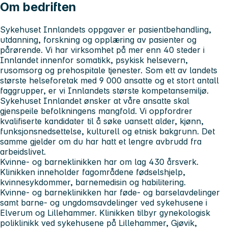
Om bedriften
Sykehuset Innlandets
oppgaver er pasientbehandling,
utdanning, forskning og opplæring av pasienter og
pårørende. Vi har virksomhet på mer enn 40 steder i
Innlandet innenfor somatikk, psykisk helsevern,
rusomsorg og prehospitale tjenester. Som ett av landets
største helseforetak med 9 000 ansatte og et stort antall
faggrupper, er vi Innlandets største kompetansemiljø.
Sykehuset Innlandet
ønsker at våre ansatte skal
gjenspeile befolkningens mangfold. Vi oppfordrer
kvalifiserte kandidater til å søke uansett alder, kjønn,
funksjonsnedsettelse, kulturell og etnisk bakgrunn. Det
samme gjelder om du har hatt et lengre avbrudd fra
arbeidslivet.
Kvinne- og barneklinikken
har om lag 430 årsverk.
Klinikken inneholder fagområdene fødselshjelp,
kvinnesykdommer, barnemedisin og habilitering.
Kvinne- og barneklinikken har føde- og barselavdelinger
samt barne- og ungdomsavdelinger ved sykehusene i
Elverum og Lillehammer. Klinikken tilbyr gynekologisk
poliklinikk ved sykehusene på Lillehammer, Gjøvik,