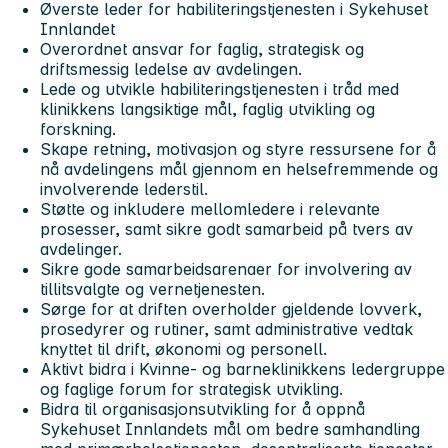
Øverste leder for habiliteringstjenesten i Sykehuset
Innlandet
Overordnet ansvar for faglig, strategisk og
driftsmessig ledelse av avdelingen.
Lede og utvikle habiliteringstjenesten i tråd med
klinikkens langsiktige mål, faglig utvikling og
forskning.
Skape retning, motivasjon og styre ressursene for å
nå avdelingens mål gjennom en helsefremmende og
involverende lederstil.
Støtte og inkludere mellomledere i relevante
prosesser, samt sikre godt samarbeid på tvers av
avdelinger.
Sikre gode samarbeidsarenaer for involvering av
tillitsvalgte og vernetjenesten.
Sørge for at driften overholder gjeldende lovverk,
prosedyrer og rutiner, samt administrative vedtak
knyttet til drift, økonomi og personell.
Aktivt bidra i Kvinne- og barneklinikkens ledergruppe
og faglige forum for strategisk utvikling.
Bidra til organisasjonsutvikling for å oppnå
Sykehuset Innlandets mål om bedre samhandling