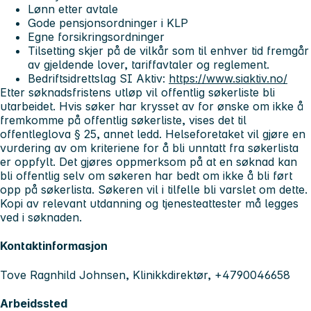
Lønn etter avtale
Gode pensjonsordninger i KLP
Egne forsikringsordninger
Tilsetting skjer på de vilkår som til enhver tid fremgår
av gjeldende lover, tariffavtaler og reglement.
Bedriftsidrettslag SI Aktiv:
https://www.siaktiv.no/
Etter søknadsfristens utløp vil offentlig søkerliste bli
utarbeidet. Hvis søker har krysset av for ønske om ikke å
fremkomme på offentlig søkerliste, vises det til
offentleglova § 25, annet ledd. Helseforetaket vil gjøre en
vurdering av om kriteriene for å bli unntatt fra søkerlista
er oppfylt. Det gjøres oppmerksom på at en søknad kan
bli offentlig selv om søkeren har bedt om ikke å bli ført
opp på søkerlista. Søkeren vil i tilfelle bli varslet om dette.
Kopi av relevant utdanning og tjenesteattester må legges
ved i søknaden.
Kontaktinformasjon
Tove Ragnhild Johnsen, Klinikkdirektør, +4790046658
Arbeidssted