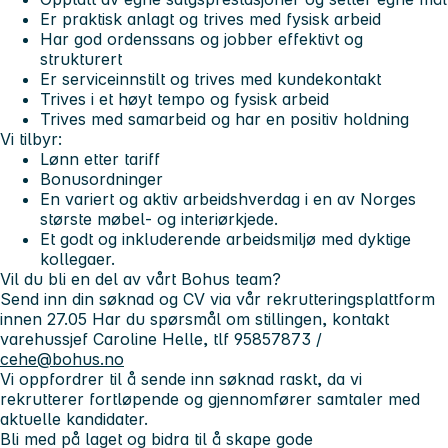
Er praktisk anlagt og trives med fysisk arbeid
Har god ordenssans og jobber effektivt og
strukturert
Er serviceinnstilt og trives med kundekontakt
Trives i et høyt tempo og fysisk arbeid
Trives med samarbeid og har en positiv holdning
Vi tilbyr:
Lønn etter tariff
Bonusordninger
En variert og aktiv arbeidshverdag i en av Norges
største møbel- og interiørkjede.
Et godt og inkluderende arbeidsmiljø med dyktige
kollegaer.
Vil du bli en del av vårt Bohus team?
Send inn din søknad og CV via vår rekrutteringsplattform
innen 27.05 Har du spørsmål om stillingen, kontakt
varehussjef Caroline Helle, tlf 95857873 /
cehe@bohus.no
Vi oppfordrer til å sende inn søknad raskt, da vi
rekrutterer fortløpende og gjennomfører samtaler med
aktuelle kandidater.
Bli med på laget og bidra til å skape gode