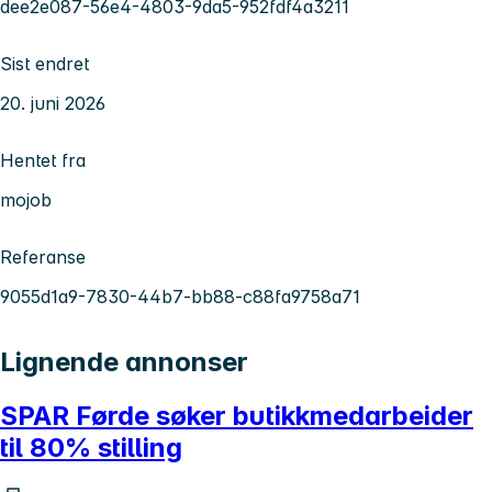
dee2e087-56e4-4803-9da5-952fdf4a3211
Sist endret
20. juni 2026
Hentet fra
mojob
Referanse
9055d1a9-7830-44b7-bb88-c88fa9758a71
Lignende annonser
SPAR Førde søker butikkmedarbeider
til 80% stilling