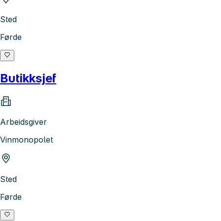
Sted
Førde
Butikksjef
Arbeidsgiver
Vinmonopolet
Sted
Førde