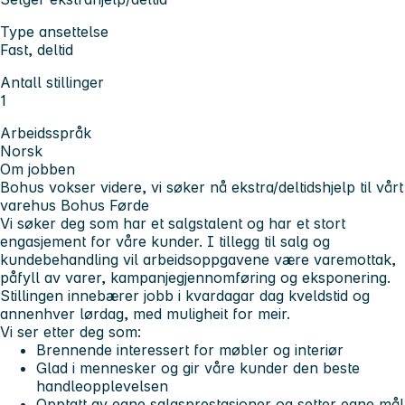
Type ansettelse
Fast, deltid
Antall stillinger
1
Arbeidsspråk
Norsk
Om jobben
Bohus vokser videre, vi søker nå ekstra/deltidshjelp til vårt
varehus Bohus Førde
Vi søker deg som har et salgstalent og har et stort
engasjement for våre kunder. I tillegg til salg og
kundebehandling vil arbeidsoppgavene være varemottak,
påfyll av varer, kampanjegjennomføring og eksponering.
Stillingen innebærer jobb i kvardagar dag kveldstid og
annenhver lørdag, med muligheit for meir.
Vi ser etter deg som:
Brennende interessert for møbler og interiør
Glad i mennesker og gir våre kunder den beste
handleopplevelsen
Opptatt av egne salgsprestasjoner og setter egne mål