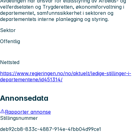
Avdelingen har ansvar for etatsstyring av Arbeids- og
velferdsetaten og Trygderetten, økonomiforvaltning i
departementet, samfunnssikkerhet i sektoren og
departementets interne planlegging og styring.
Sektor
Offentlig
Nettsted
https://www.regjeringen.no/no/aktuelt/ledige-stillinger-i-
departementene/id451314/
Annonsedata
Rapporter annonse
Stillingsnummer
deb92cb8-833c-4887-914e-4fbb04d99ce1