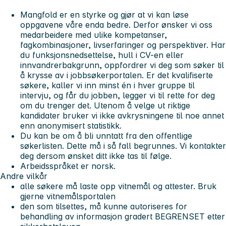
Mangfold er en styrke og gjør at vi kan løse
oppgavene våre enda bedre. Derfor ønsker vi oss
medarbeidere med ulike kompetanser,
fagkombinasjoner, livserfaringer og perspektiver. Har
du funksjonsnedsettelse, hull i CV-en eller
innvandrerbakgrunn, oppfordrer vi deg som søker til
å krysse av i jobbsøkerportalen. Er det kvalifiserte
søkere, kaller vi inn minst én i hver gruppe til
intervju, og får du jobben, legger vi til rette for deg
om du trenger det. Utenom å velge ut riktige
kandidater bruker vi ikke avkrysningene til noe annet
enn anonymisert statistikk.
Du kan be om å bli unntatt fra den offentlige
søkerlisten. Dette må i så fall begrunnes. Vi kontakter
deg dersom ønsket ditt ikke tas til følge.
Arbeidsspråket er norsk.
Andre vilkår
alle søkere må laste opp vitnemål og attester. Bruk
gjerne vitnemålsportalen
den som tilsettes, må kunne autoriseres for
behandling av informasjon gradert BEGRENSET etter