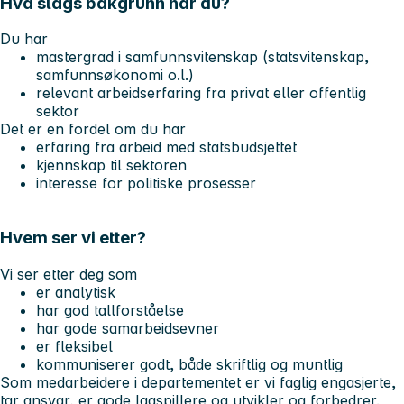
Hva slags bakgrunn har du?
Du har
mastergrad i samfunnsvitenskap (statsvitenskap,
samfunnsøkonomi o.l.)
relevant arbeidserfaring fra privat eller offentlig
sektor
Det er en fordel om du har
erfaring fra arbeid med statsbudsjettet
kjennskap til sektoren
interesse for politiske prosesser
Hvem ser vi etter?
Vi ser etter deg som
er analytisk
har god tallforståelse
har gode samarbeidsevner
er fleksibel
kommuniserer godt, både skriftlig og muntlig
Som medarbeidere i departementet er vi faglig engasjerte,
tar ansvar, er gode lagspillere og utvikler og forbedrer.