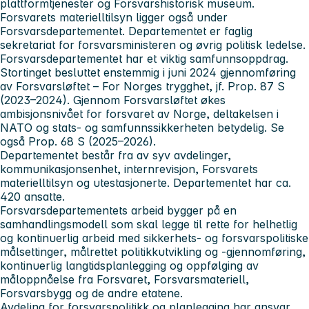
plattformtjenester og Forsvarshistorisk museum.
Forsvarets materielltilsyn ligger også under
Forsvarsdepartementet. Departementet er faglig
sekretariat for forsvarsministeren og øvrig politisk ledelse.
Forsvarsdepartementet har et viktig samfunnsoppdrag.
Stortinget besluttet enstemmig i juni 2024 gjennomføring
av Forsvarsløftet – For Norges trygghet, jf. Prop. 87 S
(2023–2024). Gjennom Forsvarsløftet økes
ambisjonsnivået for forsvaret av Norge, deltakelsen i
NATO og stats- og samfunnssikkerheten betydelig. Se
også Prop. 68 S (2025–2026).
Departementet består fra av syv avdelinger,
kommunikasjonsenhet, internrevisjon, Forsvarets
materielltilsyn og utestasjonerte. Departementet har ca.
420 ansatte.
Forsvarsdepartementets arbeid bygger på en
samhandlingsmodell som skal legge til rette for helhetlig
og kontinuerlig arbeid med sikkerhets- og forsvarspolitiske
målsettinger, målrettet politikkutvikling og -gjennomføring,
kontinuerlig langtidsplanlegging og oppfølging av
måloppnåelse fra Forsvaret, Forsvarsmateriell,
Forsvarsbygg og de andre etatene.
Avdeling for forsvarspolitikk og planlegging har ansvar