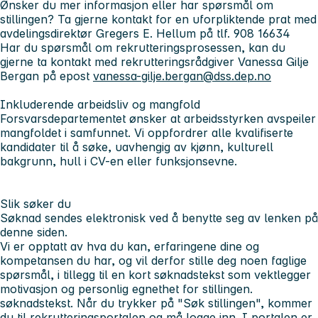
Ønsker du mer informasjon eller har spørsmål om
stillingen? Ta gjerne kontakt for en uforpliktende prat med
avdelingsdirektør Gregers E. Hellum på tlf. 908 16634
Har du spørsmål om rekrutteringsprosessen, kan du
gjerne ta kontakt med rekrutteringsrådgiver Vanessa Gilje
Bergan på epost
vanessa-gilje.bergan@dss.dep.no
Inkluderende arbeidsliv og mangfold
Forsvarsdepartementet ønsker at arbeidsstyrken avspeiler
mangfoldet i samfunnet. Vi oppfordrer alle kvalifiserte
kandidater til å søke, uavhengig av kjønn, kulturell
bakgrunn, hull i CV-en eller funksjonsevne.
Slik søker du
Søknad sendes elektronisk ved å benytte seg av lenken på
denne siden.
Vi er opptatt av hva du kan, erfaringene dine og
kompetansen du har, og vil derfor stille deg noen faglige
spørsmål, i tillegg til en kort søknadstekst som vektlegger
motivasjon og personlig egnethet for stillingen.
søknadstekst. Når du trykker på "Søk stillingen", kommer
du til rekrutteringsportalen og må logge inn. I portalen er