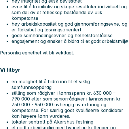
høy integritet og etisk bevissthet
evne til å ta initiativ og skape resultater individuelt og
som del av et felleskap bestående av ulik
kompetanse
høy arbeidskapasitet og god gjennomføringsevne, og
er fleksibel og løsningsorientert
gode samhandlingsevner og helhetsforståelse
engasjement og ønsker å bidra til et godt arbeidsmiljø
Personlig egnethet vil bli vektlagt.
Vi tilbyr
en mulighet til å bidra inn til et viktig
samfunnsoppdrag
stilling som rådgiver i lønnsspenn kr. 630 000 –
790 000 eller som seniorrådgiver i lønnsspenn kr.
750 000 - 950 000 avhengig av erfaring og
kompetanse. For særlig godt kvalifiserte kandidater
kan høyere lønn vurderes.
lokaler sentralt på Akershus festning
et godt arbeidsmiljø med hyggelige kollegaer og