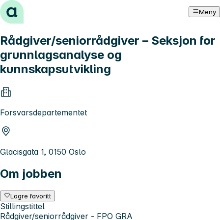
Hopp til innhold
Meny
Rådgiver/seniorrådgiver – Seksjon for
grunnlagsanalyse og
kunnskapsutvikling
Forsvarsdepartementet
Glacisgata 1, 0150 Oslo
Om jobben
Lagre favoritt
Stillingstittel
Rådgiver/seniorrådgiver - FPO GRA