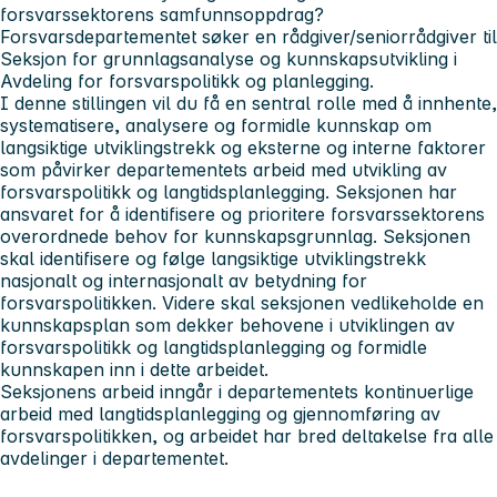
forsvarssektorens samfunnsoppdrag?
Forsvarsdepartementet søker en rådgiver/seniorrådgiver til
Seksjon for grunnlagsanalyse og kunnskapsutvikling i
Avdeling for forsvarspolitikk og planlegging.
I denne stillingen vil du få en sentral rolle med å innhente,
systematisere, analysere og formidle kunnskap om
langsiktige utviklingstrekk og eksterne og interne faktorer
som påvirker departementets arbeid med utvikling av
forsvarspolitikk og langtidsplanlegging. Seksjonen har
ansvaret for å identifisere og prioritere forsvarssektorens
overordnede behov for kunnskapsgrunnlag. Seksjonen
skal identifisere og følge langsiktige utviklingstrekk
nasjonalt og internasjonalt av betydning for
forsvarspolitikken. Videre skal seksjonen vedlikeholde en
kunnskapsplan som dekker behovene i utviklingen av
forsvarspolitikk og langtidsplanlegging og formidle
kunnskapen inn i dette arbeidet.
Seksjonens arbeid inngår i departementets kontinuerlige
arbeid med langtidsplanlegging og gjennomføring av
forsvarspolitikken, og arbeidet har bred deltakelse fra alle
avdelinger i departementet.