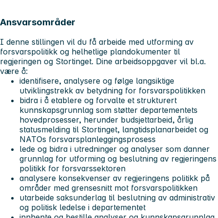
Ansvarsområder
I denne stillingen vil du få arbeide med utforming av
forsvarspolitikk og helhetlige plandokumenter til
regjeringen og Stortinget. Dine arbeidsoppgaver vil bl.a.
være å:
identifisere, analysere og følge langsiktige
utviklingstrekk av betydning for forsvarspolitikken
bidra i å etablere og forvalte et strukturert
kunnskapsgrunnlag som støtter departementets
hovedprosesser, herunder budsjettarbeid, årlig
statusmelding til Stortinget, langtidsplanarbeidet og
NATOs forsvarsplanleggingsprosess
lede og bidra i utredninger og analyser som danner
grunnlag for utforming og beslutning av regjeringens
politikk for forsvarssektoren
analysere konsekvenser av regjeringens politikk på
områder med grensesnitt mot forsvarspolitikken
utarbeide saksunderlag til beslutning av administrativ
og politisk ledelse i departementet
innhente og bestille analyser og kunnskapsgrunnlag