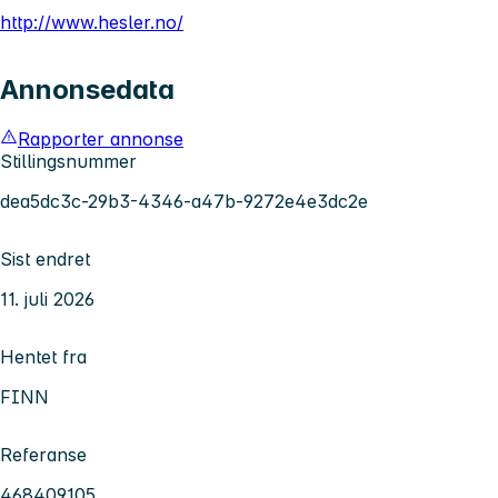
http://www.hesler.no/
Annonsedata
Rapporter annonse
Stillingsnummer
dea5dc3c-29b3-4346-a47b-9272e4e3dc2e
Sist endret
11. juli 2026
Hentet fra
FINN
Referanse
468409105