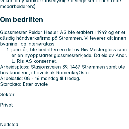
Vi kan tilby konkurransedyktige betingelser til den rette
medarbeideren:)
Om bedriften
Glassmester Reidar Hesler AS ble etablert i 1949 og er et
allsidig håndverksfirma på Strømmen. Vi leverer alt innen
bygning- og interiørglass.
juni i år, ble bedriften en del av Riis Mesterglass som
er en nyoppstartet glassmesterkjede. Da eid av Andr.
L. Riis AS konsernet.
Arbeidsplass
: Stasjonsveien 39, 1467 Strømmen samt ute
hos kundene, i hovedsak Romerike/Oslo
Arbeidstid
: 08 - 16 mandag til fredag.
Startdato
: Etter avtale
Sektor
Privat
Nettsted