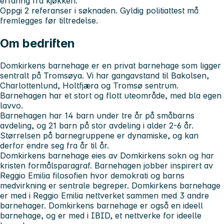
erfaring fra kjøkken.
Oppgi 2 referanser i søknaden. Gyldig politiattest må
fremlegges før tiltredelse.
Om bedriften
Domkirkens barnehage er en privat barnehage som ligger
sentralt på Tromsøya. Vi har gangavstand til Bakolsen,
Charlottenlund, Holtfjæra og Tromsø sentrum.
Barnehagen har et stort og flott uteområde, med bla egen
lavvo.
Barnehagen har 14 barn under tre år på småbarns
avdeling, og 21 barn på stor avdeling i alder 2-6 år.
Størrelsen på barnegruppene er dynamiske, og kan
derfor endre seg fra år til år.
Domkirkens barnehage eies av Domkirkens sokn og har
kristen formålsparagraf. Barnehagen jobber inspirert av
Reggio Emilia filosofien hvor demokrati og barns
medvirkning er sentrale begreper. Domkirkens barnehage
er med i Reggio Emilia nettverket sammen med 3 andre
barnehager. Domkirkens barnehage er også en ideell
barnehage, og er med i IBID, et nettverke for ideelle