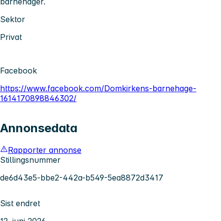
barnehager.
Sektor
Privat
Facebook
https://www.facebook.com/Domkirkens-barnehage-
1614170898846302/
Annonsedata
Rapporter annonse
Stillingsnummer
de6d43e5-bbe2-442a-b549-5ea8872d3417
Sist endret
12. juni 2026