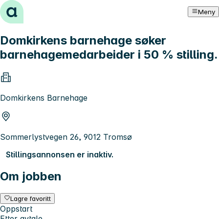
Hopp til innhold
Meny
Domkirkens barnehage søker
barnehagemedarbeider i 50 % stilling.
Domkirkens Barnehage
Sommerlystvegen 26, 9012 Tromsø
Stillingsannonsen er inaktiv.
Om jobben
Lagre favoritt
Oppstart
Etter avtale