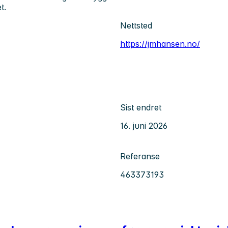
t.
Nettsted
https://jmhansen.no/
Sist endret
16. juni 2026
Referanse
463373193