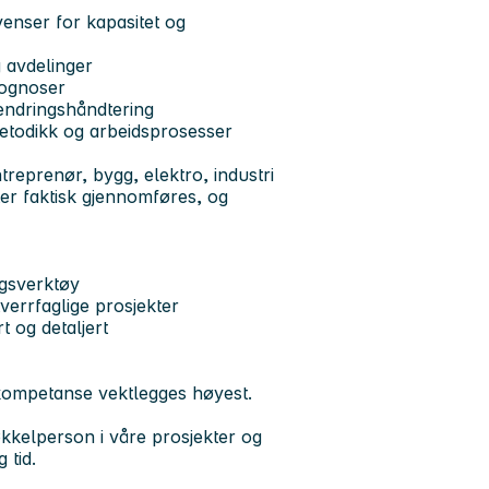
r
enser for kapasitet og
g avdelinger
rognoser
 endringshåndtering
smetodikk og arbeidsprosesser
ntreprenør, bygg, elektro, industri
er faktisk gjennomføres, og
ngsverktøy
tverrfaglige prosjekter
t og detaljert
 kompetanse vektlegges høyest.
økkelperson i våre prosjekter og
 tid.