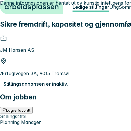
Denne informasjonen er hentet ut av kunstig intelligens for
Hopp til innhold
Ledige stillinger
Ung
Somm
Sikre fremdrift, kapasitet og gjennomfø
JM Hansen AS
Ærfuglvegen 3A, 9015 Tromsø
Stillingsannonsen er inaktiv.
Om jobben
Lagre favoritt
Stillingstittel
Planning Manager