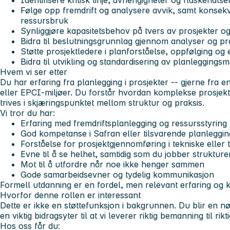
Identifisere kritisk linje, avhengigheter og flaskehalse
Følge opp fremdrift og analysere avvik, samt konsekv
ressursbruk
Synliggjøre kapasitetsbehov på tvers av prosjekter o
Bidra til beslutningsgrunnlag gjennom analyser og p
Støtte prosjektledere i planforståelse, oppfølging og
Bidra til utvikling og standardisering av planlegging
Hvem vi ser etter
Du har erfaring fra planlegging i prosjekter -- gjerne fra e
eller EPCI-miljøer. Du forstår hvordan komplekse prosjekt
trives i skjæringspunktet mellom struktur og praksis.
Vi tror du har:
Erfaring med fremdriftsplanlegging og ressursstyring
God kompetanse i Safran eller tilsvarende planleggi
Forståelse for prosjektgjennomføring i tekniske eller 
Evne til å se helhet, samtidig som du jobber strukturer
Mot til å utfordre når noe ikke henger sammen
Gode samarbeidsevner og tydelig kommunikasjon
Formell utdanning er en fordel, men relevant erfaring og
Hvorfor denne rollen er interessant
Dette er ikke en støttefunksjon i bakgrunnen. Du blir en n
en viktig bidragsyter til at vi leverer riktig bemanning til riktig
Hos oss får du: