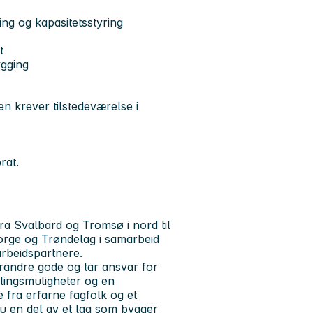
ing og kapasitetsstyring
t
ygging
en krever tilstedeværelse i
rat.
a Svalbard og Tromsø i nord til
orge og Trøndelag i samarbeid
arbeidspartnere.
randre gode og tar ansvar for
iklingsmuligheter og en
 fra erfarne fagfolk og et
u en del av et lag som bygger