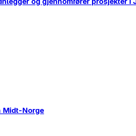
planlegger og gjennomfører prosjekter 
on Midt-Norge