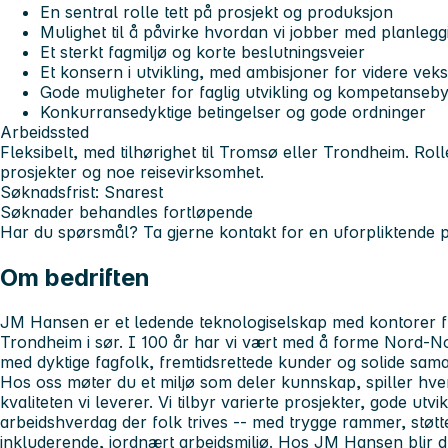
En sentral rolle tett på prosjekt og produksjon
Mulighet til å påvirke hvordan vi jobber med planlegg
Et sterkt fagmiljø og korte beslutningsveier
Et konsern i utvikling, med ambisjoner for videre veks
Gode muligheter for faglig utvikling og kompetanseb
Konkurransedyktige betingelser og gode ordninger
Arbeidssted
Fleksibelt, med tilhørighet til Tromsø eller Trondheim. Roll
prosjekter og noe reisevirksomhet.
Søknadsfrist:
Snarest
Søknader behandles fortløpende
Har du spørsmål? Ta gjerne kontakt for en uforpliktende p
Om bedriften
JM Hansen er et ledende teknologiselskap med kontorer fr
Trondheim i sør. I 100 år har vi vært med å forme Nord-N
med dyktige fagfolk, fremtidsrettede kunder og solide sam
Hos oss møter du et miljø som deler kunnskap, spiller hve
kvaliteten vi leverer. Vi tilbyr varierte prosjekter, gode utv
arbeidshverdag der folk trives -- med trygge rammer, støtte
inkluderende, jordnært arbeidsmiljø. Hos JM Hansen blir d