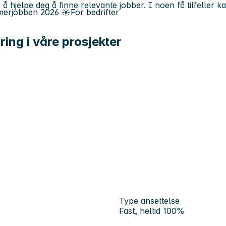
 å hjelpe deg å finne relevante jobber. I noen få tilfeller 
erjobben
2026
☀️
For bedrifter
ring i våre prosjekter
Type ansettelse
Fast, heltid 100%