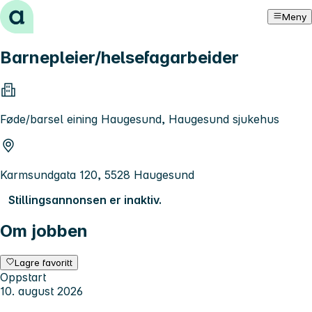
Hopp til innhold
Meny
Barnepleier/helsefagarbeider
Føde/barsel eining Haugesund, Haugesund sjukehus
Karmsundgata 120, 5528 Haugesund
Stillingsannonsen er inaktiv.
Om jobben
Lagre favoritt
Oppstart
10. august 2026