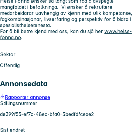
Helse Fonna ønsker så langt som råd å avspegle
mangfaldet i befolkninga. Vi ønsker å rekruttere
medarbeidarar uavhengig av kjønn med ulik kompetanse,
fagkombinasjonar, livserfaring og perspektiv for å bidra i
spesialisthelsetenesta.
For å bli betre kjend med oss, kan du sjå her
www.helse-
fonna.no
.
Sektor
Offentlig
Annonsedata
Rapporter annonse
Stillingsnummer
de399f55-ef7c-48ec-bfa0-3bedfdfceae2
Sist endret