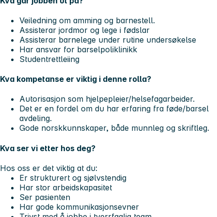
Kva går jobben ut på?
Veiledning om amming og barnestell.
Assisterar jordmor og lege i fødslar
Assisterar barnelege under rutine undersøkelse
Har ansvar for barselpoliklinikk
Studentrettleiing
Kva kompetanse er viktig i denne rolla?
Autorisasjon som hjelpepleier/helsefagarbeider.
Det er en fordel om du har erfaring fra føde/barsel
avdeling.
Gode norskkunnskaper, både munnleg og skriftleg.
Kva ser vi etter hos deg?
Hos oss er det viktig at du:
Er strukturert og sjølvstendig
Har stor arbeidskapasitet
Ser pasienten
Har gode kommunikasjonsevner
Trivst med å jobbe i tverrfaglig team