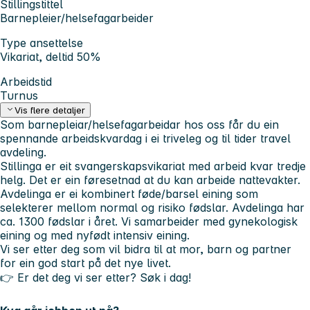
Stillingstittel
Barnepleier/helsefagarbeider
Type ansettelse
Vikariat, deltid 50%
Arbeidstid
Turnus
Vis flere detaljer
Som barnepleiar/helsefagarbeidar hos oss får du ein
spennande arbeidskvardag i ei triveleg og til tider travel
avdeling.
Stillinga er eit svangerskapsvikariat med arbeid kvar tredje
helg. Det er ein føresetnad at du kan arbeide nattevakter.
Avdelinga er ei kombinert føde/barsel eining som
selekterer mellom normal og risiko fødslar. Avdelinga har
ca. 1300 fødslar i året. Vi samarbeider med gynekologisk
eining og med nyfødt intensiv eining.
Vi ser etter deg som vil bidra til at mor, barn og partner
for ein god start på det nye livet.
👉 Er det deg vi ser etter? Søk i dag!