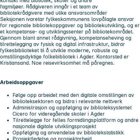
kontakt med bibliotek, skoler og andre
fagmiljøer. Rådgiveren inngår i et team av
bibliotekrådgivere med ulike ansvarsområder
Seksjonen ivaretar fylkeskommunens lovpålagte ansvar
for regionale bibliotekoppgaver og bibliotekutvikling, og er
et kompetanse- og utviklingssenter på bibliotekområdet.
Gjennom blant annet rådgivning, kompetanseheving og
tilrettelegging av fysisk og digital infrastruktur, bidrar
fylkesbiblioteket til å utvikle moderne, robuste og
omstillingsdyktige folkebibliotek i Agder. Kontorsted er
Kristiansand. Noe reisevirksomhet må påregnes.
Arbeidsoppgaver
Følge opp arbeidet med den digitale omstillingen av
biblioteksektoren og bidra i relevante nettverk
Administrasjon og oppfølging av biblioteksystemet
Cicero for videregående skoler i Agder
Tilrettelegge for felles formidlingsplattform og andre
nasjonale digitale utviklingsprosjekt
Oppfølging og anvendelse av bibliotekstatistikk
Prosjektledelse og prosjektarbeid