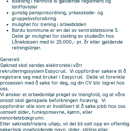
tilsetting i henhold til gjeldende reglement og
tariffavtaler
gunstig pensjonsordning, yrkesskade- og
gruppelivsforsikring
mulighet for trening i arbeidstiden
Bardu kommune er en del av sentralitetssone 5.
Dette gir mulighet for sletting av studielån hos
Lånekassen med kr 25.000,- pr. år etter gjeldende
retningslinjer.
Generelt
Søknad skal sendes elektronisk i vårt
rekrutteringssystem Easycruit. Vi oppfordrer søkere til å
registrere seg med bruker i Easycruit. Dette vil forenkle
prosessen med å søke for deg, og din CV blir lagret hos
oss.
Vi ønsker et arbeidsmiljø preget av mangfold, og at våre
ansatt skal gjenspeile befolkningen forøvrig. Vi
oppfordrer alle som er kvalifisert til å søke jobb hos oss
uansett alder, funksjonsevne, kjønn, eller
minoritetsbakgrunn.
Etter søknadsfristens utløp, vil det bli satt opp en offentlig
søkerliste inneholdende navn, alder, stilling eller