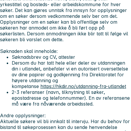
yrkestittel og bosteds- eller arbeidskommune for hver
søker. Det kan gjøres unntak fra innsyn for opplysninger
om en søker dersom vedkommende selv ber om det.
Opplysninger om en søker kan bli offentlige selv om
søkeren har anmodet om ikke å bli ført opp på
søkerlisten. Dersom anmodningen ikke blir tatt til følge vil
søkeren bli varslet om dette.
Søknaden skal inneholde:
Søknadsbrev og CV, attester
Dersom du har tatt hele eller deler av utdanningen
din i utlandet, anbefaler vi en autorisert oversettelse
av dine papirer og godkjenning fra Direktoratet for
høyere utdanning og
kompetanse
https://hkdir.no/utdanning-fra-utlandet
2-3 referanser (navn, tilknytning til søker,
epostadresse og telefonnummer). En av referansene
må være fra nåværende arbeidssted.
Andre opplysninger:
Aktuelle søkere vil bli innkalt til intervju. Har du behov for
bistand til søkeprosessen kan du sende henvendelse