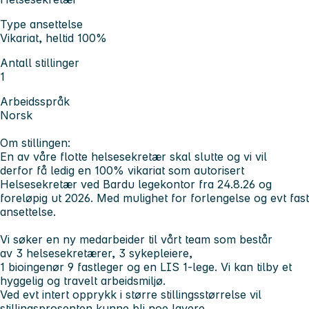
Type ansettelse
Vikariat, heltid 100%
Antall stillinger
1
Arbeidsspråk
Norsk
Om stillingen:
En av våre flotte helsesekretær skal slutte og vi vil
derfor få ledig en 100% vikariat som autorisert
Helsesekretær ved Bardu legekontor fra 24.8.26 og
foreløpig ut 2026. Med mulighet for forlengelse og evt fast
ansettelse.
Vi søker en ny medarbeider til vårt team som består
av 3 helsesekretærer, 3 sykepleiere,
1 bioingenør 9 fastleger og en LIS 1-lege. Vi kan tilby et
hyggelig og travelt arbeidsmiljø.
Ved evt intert opprykk i større stillingsstørrelse vil
stillingsprosenten kunne bli noe lavere.