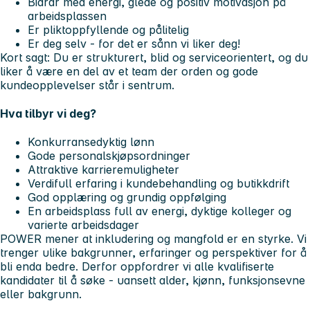
Bidrar med energi, glede og positiv motivasjon på
arbeidsplassen
Er pliktoppfyllende og pålitelig
Er deg selv - for det er sånn vi liker deg!
Kort sagt: Du er strukturert, blid og serviceorientert, og du
liker å være en del av et team der orden og gode
kundeopplevelser står i sentrum.
Hva tilbyr vi deg?
Konkurransedyktig lønn
Gode personalskjøpsordninger
Attraktive karrieremuligheter
Verdifull erfaring i kundebehandling og butikkdrift
God opplæring og grundig oppfølging
En arbeidsplass full av energi, dyktige kolleger og
varierte arbeidsdager
POWER mener at inkludering og mangfold er en styrke.
Vi
trenger ulike bakgrunner, erfaringer og perspektiver for å
bli enda bedre. Derfor oppfordrer vi alle kvalifiserte
kandidater til å søke - uansett alder, kjønn, funksjonsevne
eller bakgrunn.