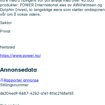
våre med å navigere vår portefølje med over 40.000
produkter. POWER International eies av AWilhelmsen og
Dolphin Invest, to langsiktige eiere som støtter ambisjonen
vår om å vokse videre.
Sektor
Privat
Nettsted
https://www.power.no/
Annonsedata
Rapporter annonse
Stillingsnummer
de204ea9-8687-42b2-a1e1-8fac2168ef65