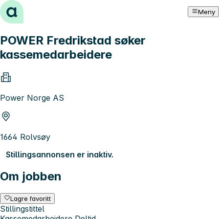
Hopp til innhold
Meny
POWER Fredrikstad søker
kassemedarbeidere
Power Norge AS
1664 Rolvsøy
Stillingsannonsen er inaktiv.
Om jobben
Lagre favoritt
Stillingstittel
Kassemedarbeidere Deltid