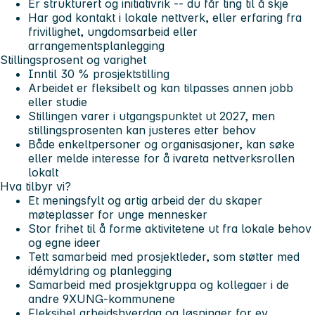
Er strukturert og initiativrik -- du får ting til å skje
Har god kontakt i lokale nettverk, eller erfaring fra
frivillighet, ungdomsarbeid eller
arrangementsplanlegging
Stillingsprosent og varighet
Inntil 30 % prosjektstilling
Arbeidet er fleksibelt og kan tilpasses annen jobb
eller studie
Stillingen varer i utgangspunktet ut
2027
, men
stillingsprosenten kan justeres etter behov
Både enkeltpersoner og organisasjoner, kan søke
eller melde interesse for å ivareta nettverksrollen
lokalt
Hva tilbyr vi?
Et meningsfylt og artig arbeid der du skaper
møteplasser for unge mennesker
Stor frihet til å forme aktivitetene ut fra lokale behov
og egne ideer
Tett samarbeid med prosjektleder, som støtter med
idémyldring og planlegging
Samarbeid med prosjektgruppa og kollegaer i de
andre 9XUNG-kommunene
Fleksibel arbeidshverdag og løsninger for ev.