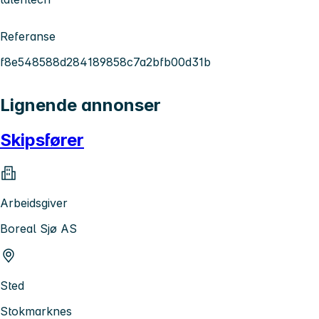
Referanse
f8e548588d284189858c7a2bfb00d31b
Lignende annonser
Skipsfører
Arbeidsgiver
Boreal Sjø AS
Sted
Stokmarknes