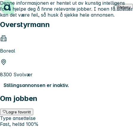
Denne informasjonen er hentet ut av kunstig intelligens
Hopp til innhold
Meny
for å hjelpe deg å finne relevante jobber. I noen få tilfeller
kan det være feil, så husk å sjekke hele annonsen.
Overstyrmann
Boreal
8300 Svolvær
Stillingsannonsen er inaktiv.
Om jobben
Lagre favoritt
Type ansettelse
Fast, heltid 100%