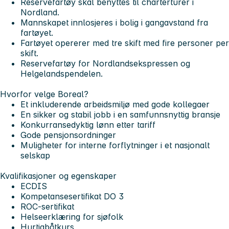
Reservefartøy skal benyttes til charterturer i
Nordland.
Mannskapet innlosjeres i bolig i gangavstand fra
fartøyet.
Fartøyet opererer med tre skift med fire personer per
skift.
Reservefartøy for Nordlandsekspressen og
Helgelandspendelen.
Hvorfor velge Boreal?
Et inkluderende arbeidsmiljø med gode kollegaer
En sikker og stabil jobb i en samfunnsnyttig bransje
Konkurransedyktig lønn etter tariff
Gode pensjonsordninger
Muligheter for interne forflytninger i et nasjonalt
selskap
Kvalifikasjoner og egenskaper
ECDIS
Kompetansesertifikat DO 3
ROC-sertifikat
Helseerklæring for sjøfolk
Hurtigbåtkurs