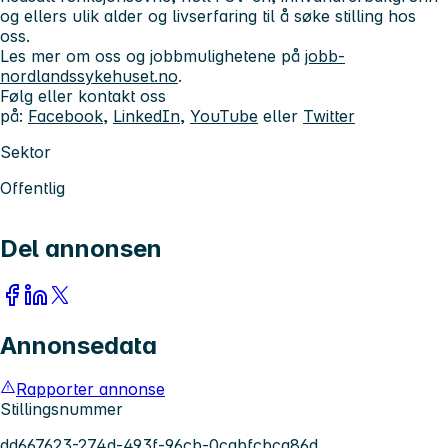
og ellers ulik alder og livserfaring til å søke stilling hos
oss.
Les mer om oss og jobbmulighetene på
jobb-
nordlandssykehuset.no
.
Følg eller kontakt oss
på:
Facebook
,
LinkedIn
,
YouTube
eller
Twitter
Sektor
Offentlig
Del annonsen
Annonsedata
Rapporter annonse
Stillingsnummer
dd667623-274d-493f-96cb-0cabfcbca86d