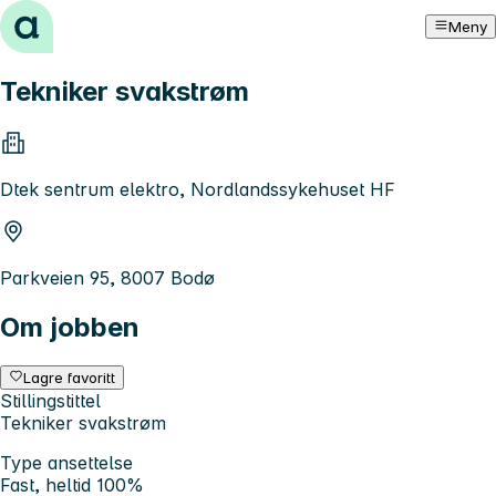
Hopp til innhold
Meny
Tekniker svakstrøm
Dtek sentrum elektro, Nordlandssykehuset HF
Parkveien 95, 8007 Bodø
Om jobben
Lagre favoritt
Stillingstittel
Tekniker svakstrøm
Type ansettelse
Fast, heltid 100%