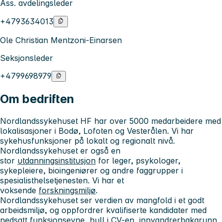
Ass. avdelingsleder
+4793634013
Ole Christian Mentzoni-Einarsen
Seksjonsleder
+4799698979
Om bedriften
Nordlandssykehuset HF har over 5000 medarbeidere med
lokalisasjoner i Bodø, Lofoten og Vesterålen. Vi har
sykehusfunksjoner på lokalt og regionalt nivå.
Nordlandssykehuset er også en
stor
utdanningsinstitusjon
for leger, psykologer,
sykepleiere, bioingeniører og andre faggrupper i
spesialisthelsetjenesten. Vi har et
voksende
forskningsmiljø
.
Nordlandssykehuset ser verdien av mangfold i et godt
arbeidsmiljø, og oppfordrer kvalifiserte kandidater med
nedsatt funksjonsevne, hull i CV-en, innvandrerbakgrunn