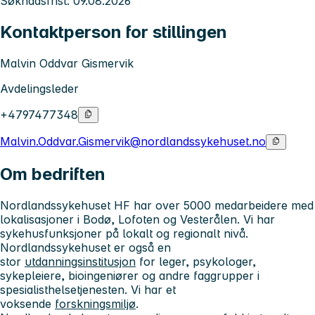
Søknadsfrist: 09.08.2026
Kontaktperson for stillingen
Malvin Oddvar Gismervik
Avdelingsleder
+4797477348
Malvin.Oddvar.Gismervik@nordlandssykehuset.no
Om bedriften
Nordlandssykehuset HF har over 5000 medarbeidere med
lokalisasjoner i Bodø, Lofoten og Vesterålen. Vi har
sykehusfunksjoner på lokalt og regionalt nivå.
Nordlandssykehuset er også en
stor
utdanningsinstitusjon
for leger, psykologer,
sykepleiere, bioingeniører og andre faggrupper i
spesialisthelsetjenesten. Vi har et
voksende
forskningsmiljø
.