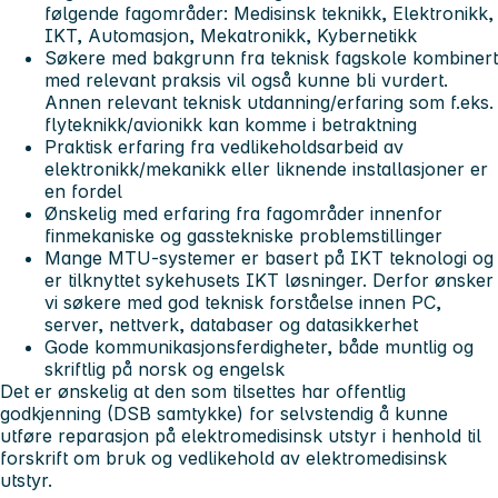
følgende fagområder: Medisinsk teknikk, Elektronikk,
IKT, Automasjon, Mekatronikk, Kybernetikk
Søkere med bakgrunn fra teknisk fagskole kombinert
med relevant praksis vil også kunne bli vurdert.
Annen relevant teknisk utdanning/erfaring som f.eks.
flyteknikk/avionikk kan komme i betraktning
Praktisk erfaring fra vedlikeholdsarbeid av
elektronikk/mekanikk eller liknende installasjoner er
en fordel
Ønskelig med erfaring fra fagområder innenfor
finmekaniske og gasstekniske problemstillinger
Mange MTU-systemer er basert på IKT teknologi og
er tilknyttet sykehusets IKT løsninger. Derfor ønsker
vi søkere med god teknisk forståelse innen PC,
server, nettverk, databaser og datasikkerhet
Gode kommunikasjonsferdigheter, både muntlig og
skriftlig på norsk og engelsk
Det er ønskelig at den som tilsettes har offentlig
godkjenning (DSB samtykke) for selvstendig å kunne
utføre reparasjon på elektromedisinsk utstyr i henhold til
forskrift om bruk og vedlikehold av elektromedisinsk
utstyr.