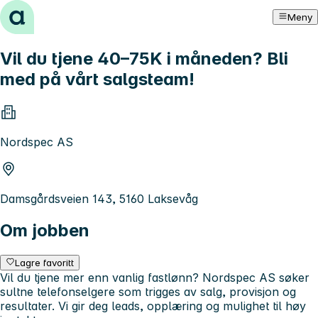
Hopp til innhold
Meny
Vil du tjene 40–75K i måneden? Bli
med på vårt salgsteam!
Nordspec AS
Damsgårdsveien 143, 5160 Laksevåg
Om jobben
Lagre favoritt
Vil du tjene mer enn vanlig fastlønn? Nordspec AS søker
sultne telefonselgere som trigges av salg, provisjon og
resultater. Vi gir deg leads, opplæring og mulighet til høy