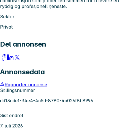
administrasjon som jobber tett sammen for å levere en
ryddig og profesjonell tjeneste.
Sektor
Privat
Del annonsen
Annonsedata
Rapporter annonse
Stillingsnummer
dd13cde1-34e4-4c5d-8780-4a026f8b8996
Sist endret
7. juli 2026