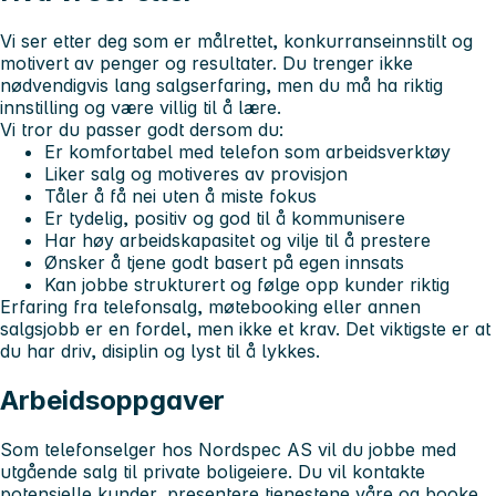
Vi ser etter deg som er målrettet, konkurranseinnstilt og
motivert av penger og resultater. Du trenger ikke
nødvendigvis lang salgserfaring, men du må ha riktig
innstilling og være villig til å lære.
Vi tror du passer godt dersom du:
Er komfortabel med telefon som arbeidsverktøy
Liker salg og motiveres av provisjon
Tåler å få nei uten å miste fokus
Er tydelig, positiv og god til å kommunisere
Har høy arbeidskapasitet og vilje til å prestere
Ønsker å tjene godt basert på egen innsats
Kan jobbe strukturert og følge opp kunder riktig
Erfaring fra telefonsalg, møtebooking eller annen
salgsjobb er en fordel, men ikke et krav. Det viktigste er at
du har driv, disiplin og lyst til å lykkes.
Arbeidsoppgaver
Som telefonselger hos Nordspec AS vil du jobbe med
utgående salg til private boligeiere. Du vil kontakte
potensielle kunder, presentere tjenestene våre og booke