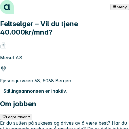
Hopp til innhold
Meny
Feltselger – Vil du tjene
40.000kr/mnd?
Meisel AS
Fjøsangerveien 68, 5068 Bergen
Stillingsannonsen er inaktiv.
Om jobben
Lagre favoritt
Er du sulten på suksess og drives av å være best? Har du
et brennende ønske om å mestre salg? Da er dette jobben