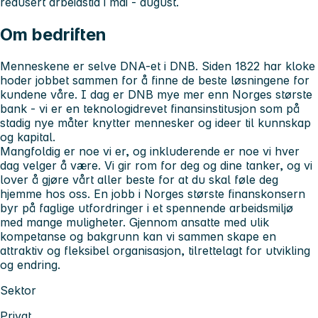
redusert arbeidstid i mai - august.
Om bedriften
Menneskene er selve DNA-et i DNB. Siden 1822 har kloke
hoder jobbet sammen for å finne de beste løsningene for
kundene våre. I dag er DNB mye mer enn Norges største
bank - vi er en teknologidrevet finansinstitusjon som på
stadig nye måter knytter mennesker og ideer til kunnskap
og kapital.
Mangfoldig er noe vi er, og inkluderende er noe vi hver
dag velger å være. Vi gir rom for deg og dine tanker, og vi
lover å gjøre vårt aller beste for at du skal føle deg
hjemme hos oss. En jobb i Norges største finanskonsern
byr på faglige utfordringer i et spennende arbeidsmiljø
med mange muligheter. Gjennom ansatte med ulik
kompetanse og bakgrunn kan vi sammen skape en
attraktiv og fleksibel organisasjon, tilrettelagt for utvikling
og endring.
Sektor
Privat