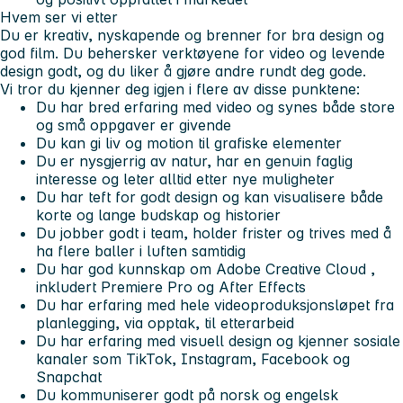
Hvem ser vi etter
Du er
kreativ, nyskapende
og
brenner for bra design
og
god film
. Du behersker verktøyene for video og levende
design godt, og du liker å gjøre andre rundt deg gode.
Vi tror du kjenner deg igjen i flere av disse punktene:
Du har bred erfaring med video og synes både store
og små oppgaver er givende
Du kan gi liv og motion til grafiske elementer
Du er nysgjerrig av natur, har en genuin faglig
interesse og leter alltid etter nye muligheter
Du har teft for godt design og kan visualisere både
korte og lange budskap og historier
Du jobber godt i team, holder frister og trives med å
ha flere baller i luften samtidig
Du har god kunnskap om
Adobe Creative Cloud
,
inkludert
Premiere Pro
og
After Effects
Du har erfaring med hele videoproduksjonsløpet fra
planlegging, via opptak, til etterarbeid
Du har erfaring med visuell design og kjenner sosiale
kanaler som
TikTok, Instagram, Facebook og
Snapchat
Du kommuniserer godt på norsk og engelsk