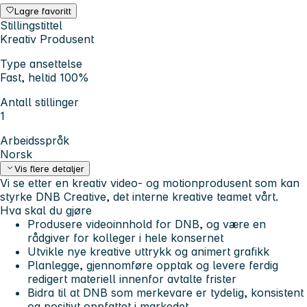
Lagre favoritt
Stillingstittel
Kreativ Produsent
Type ansettelse
Fast, heltid 100%
Antall stillinger
1
Arbeidsspråk
Norsk
Vis flere detaljer
Vi se etter en
kreativ video- og motionprodusent
som kan
styrke
DNB Creative
, det interne kreative teamet vårt.
Hva skal du gjøre
Produsere videoinnhold for DNB, og være en
rådgiver for kolleger i hele konsernet
Utvikle nye kreative uttrykk og animert grafikk
Planlegge, gjennomføre opptak og levere ferdig
redigert materiell innenfor avtalte frister
Bidra til at DNB som merkevare er tydelig, konsistent
og positivt oppfattet i markedet