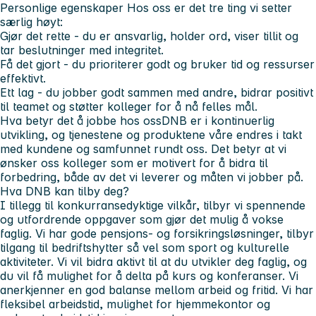
Personlige egenskaper
Hos oss er det tre ting vi setter
særlig høyt:
Gjør det rette
- du er ansvarlig, holder ord, viser tillit og
tar beslutninger med integritet.
Få det gjort
- du prioriterer godt og bruker tid og ressurser
effektivt.
Ett lag
- du jobber godt sammen med andre, bidrar positivt
til teamet og støtter kolleger for å nå felles mål.
Hva betyr det å jobbe hos oss
DNB er i kontinuerlig
utvikling, og tjenestene og produktene våre endres i takt
med kundene og samfunnet rundt oss. Det betyr at vi
ønsker oss kolleger som er motivert for å bidra til
forbedring, både av det vi leverer og måten vi jobber på.
Hva DNB kan tilby deg?
I tillegg til konkurransedyktige vilkår, tilbyr vi spennende
og utfordrende oppgaver som gjør det mulig å vokse
faglig. Vi har gode pensjons- og forsikringsløsninger, tilbyr
tilgang til bedriftshytter så vel som sport og kulturelle
aktiviteter. Vi vil bidra aktivt til at du utvikler deg faglig, og
du vil få mulighet for å delta på kurs og konferanser. Vi
anerkjenner en god balanse mellom arbeid og fritid. Vi har
fleksibel arbeidstid, mulighet for hjemmekontor og