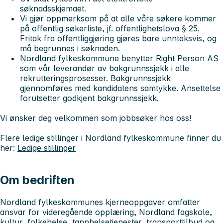
søknadsskjemaet.
Vi gjør oppmerksom på at alle våre søkere kommer
på offentlig søkerliste, jf. offentlighetslova § 25.
Fritak fra offentliggjøring gjøres bare unntaksvis, og
må begrunnes i søknaden.
Nordland fylkeskommune benytter Right Person AS
som vår leverandør av bakgrunnssjekk i alle
rekrutteringsprosesser. Bakgrunnssjekk
gjennomføres med kandidatens samtykke. Ansettelse
forutsetter godkjent bakgrunnssjekk.
Vi ønsker deg velkommen som jobbsøker hos oss!
Flere ledige stillinger i Nordland fylkeskommune finner du
her:
Ledige stillinger
Om bedriften
Nordland fylkeskommunes kjerneoppgaver omfatter
ansvar for videregående opplæring, Nordland fagskole,
kultur, folkehelse, tannhelsetjenester, transporttilbud og