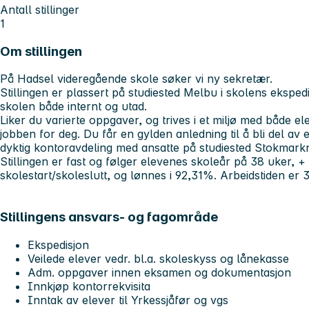
Antall stillinger
1
Om stillingen
På Hadsel videregående skole søker vi ny sekretær.
Stillingen er plassert på studiested Melbu i skolens ekspedis
skolen både internt og utad.
Liker du varierte oppgaver, og trives i et miljø med både e
jobben for deg. Du får en gylden anledning til å bli del av e
dyktig kontoravdeling med ansatte på studiested Stokmark
Stillingen er fast og følger elevenes skoleår på 38 uker, + 
skolestart/skoleslutt, og lønnes i 92,31%. Arbeidstiden er 3
Stillingens ansvars- og fagområde
Ekspedisjon
Veilede elever vedr. bl.a. skoleskyss og lånekasse
Adm. oppgaver innen eksamen og dokumentasjon
Innkjøp kontorrekvisita
Inntak av elever til Yrkessjåfør og vgs