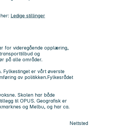
 her:
Ledige stillinger
r for videregående opplæring,
transporttilbud og
ør på alle områder.
Fylkestinget er vårt øverste
mføring av politikken.Fylkesrådet
 voksne. Skolen har både
illegg til OPUS. Geografisk er
okmarknes og Melbu, og har ca.
Nettsted