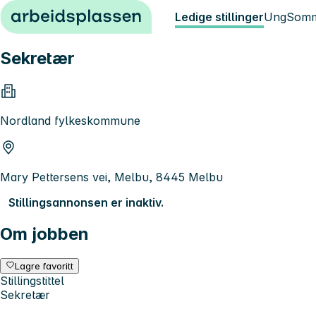
Hopp til innhold
Ledige stillinger
Ung
Somm
Sekretær
Nordland fylkeskommune
Mary Pettersens vei, Melbu, 8445 Melbu
Stillingsannonsen er inaktiv.
Om jobben
Lagre favoritt
Stillingstittel
Sekretær