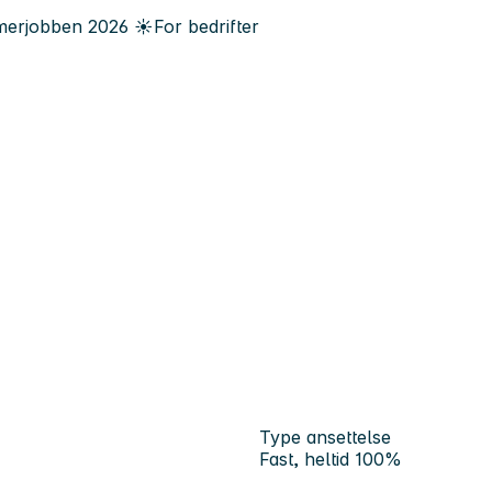
erjobben
2026
☀️
For bedrifter
Type ansettelse
Fast, heltid 100%