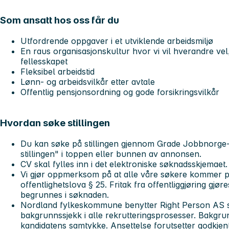
Som ansatt hos oss får du
Utfordrende oppgaver i et utviklende arbeidsmiljø
En raus organisasjonskultur hvor vi vil hverandre vel,
fellesskapet
Fleksibel arbeidstid
Lønn- og arbeidsvilkår etter avtale
Offentlig pensjonsordning og gode forsikringsvilkår
Hvordan søke stillingen
Du kan søke på stillingen gjennom Grade Jobbnorge-
stillingen" i toppen eller bunnen av annonsen.
CV skal fylles inn i det elektroniske søknadsskjemaet
Vi gjør oppmerksom på at alle våre søkere kommer på o
offentlighetslova § 25. Fritak fra offentliggjøring gjø
begrunnes i søknaden.
Nordland fylkeskommune benytter Right Person AS 
bakgrunnssjekk i alle rekrutteringsprosesser. Bakgr
kandidatens samtykke. Ansettelse forutsetter godkjen