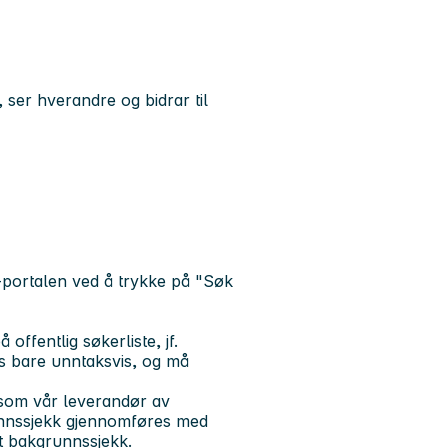
 ser hverandre og bidrar til
portalen ved å trykke på "Søk
.
ffentlig søkerliste, jf.
res bare unntaksvis, og må
som vår leverandør av
unnssjekk gjennomføres med
t bakgrunnssjekk.