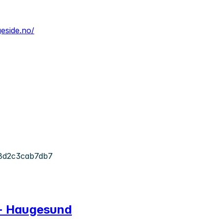
eside.no/
-8d2c3cab7db7
 - Haugesund