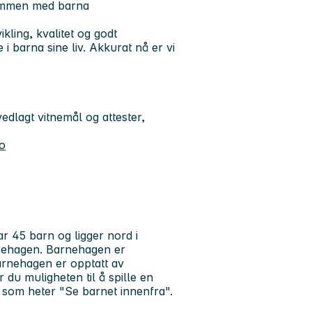
t sammen med barna
kling, kvalitet og godt
e i barna sine liv. Akkurat nå er vi
edlagt vitnemål og attester,
o
r 45 barn og ligger nord i
rnehagen. Barnehagen er
Barnehagen er opptatt av
r du muligheten til å spille en
kt som heter "Se barnet innenfra".