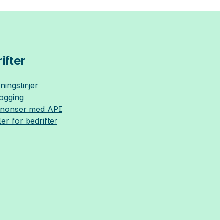
ifter
ningslinjer
logging
nnonser med API
ler for bedrifter