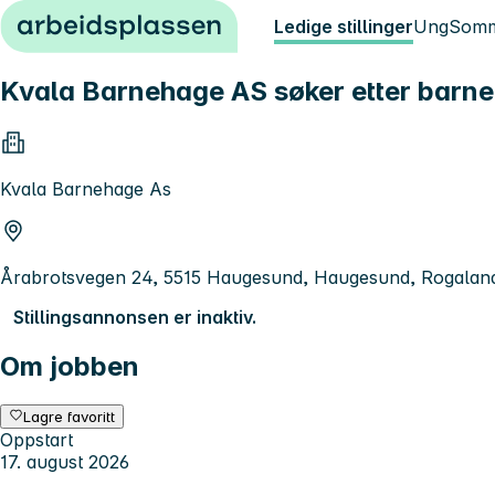
Hopp til innhold
Ledige stillinger
Ung
Somm
Kvala Barnehage AS søker etter barneh
Kvala Barnehage As
Årabrotsvegen 24, 5515 Haugesund, Haugesund, Rogalan
Stillingsannonsen er inaktiv.
Om jobben
Lagre favoritt
Oppstart
17. august 2026