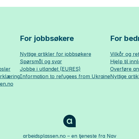
For jobbsøkere
For bedr
Nyttige artikler for jobbsøkere
Vilkår og ret
Spørsmål og svar
Hjelp til inn
sler
Jobbe i utlandet (EURES)
Overføre a
erklæring
Information to refugees from Ukraine
Nyttige artik
sen.no
arbeidsplassen.no
– en tjeneste fra Nav