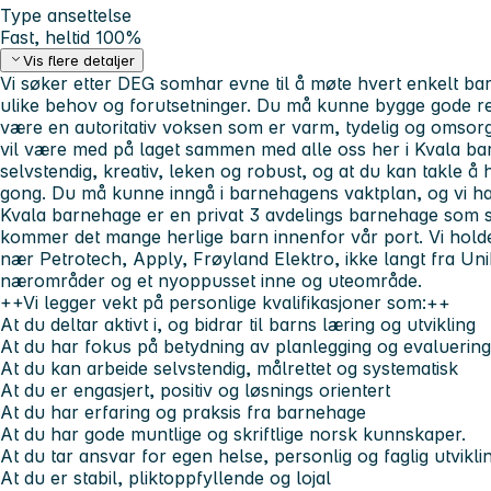
Type ansettelse
Fast, heltid 100%
Vis flere detaljer
Vi søker etter
DEG
somhar evne til å møte hvert enkelt ba
ulike behov og forutsetninger. Du må kunne bygge gode r
være en autoritativ voksen som er varm, tydelig og omsorgsf
vil være med på laget sammen med alle oss her i Kvala bar
selvstendig, kreativ, leken og robust, og at du kan takle å 
gong. Du må kunne inngå i barnehagens vaktplan, og vi ha
Kvala barnehage er en privat 3 avdelings barnehage som s
kommer det mange herlige barn innenfor vår port. Vi hold
nær Petrotech, Apply, Frøyland Elektro, ikke langt fra UniK
nærområder og et nyoppusset inne og uteområde.
++Vi legger vekt på personlige kvalifikasjoner som:++
At du deltar aktivt i, og bidrar til barns læring og utvikling
At du har fokus på betydning av planlegging og evaluerin
At du kan arbeide selvstendig, målrettet og systematisk
At du er engasjert, positiv og løsnings orientert
At du har erfaring og praksis fra barnehage
At du har gode muntlige og skriftlige norsk kunnskaper.
At du tar ansvar for egen helse, personlig og faglig utvikli
At du er stabil, pliktoppfyllende og lojal