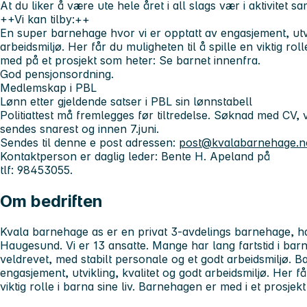
At du liker å være ute hele året i all slags vær i aktivite
++Vi kan tilby:++
En super barnehage hvor vi er opptatt av engasjement, utvi
arbeidsmiljø. Her får du muligheten til å spille en viktig roll
med på et prosjekt som heter: Se barnet innenfra.
God pensjonsordning.
Medlemskap i PBL
Lønn etter gjeldende satser i PBL sin lønnstabell
Politiattest må fremlegges før tiltredelse. Søknad med CV, v
sendes snarest og
innen 7.juni.
Sendes til denne e post adressen:
post@kvalabarnehage.n
Kontaktperson er daglig leder: Bente H. Apeland på
tlf: 98453055.
Om bedriften
Kvala barnehage as er en privat 3-avdelings barnehage, ha
Haugesund. Vi er 13 ansatte. Mange har lang fartstid i ba
veldrevet, med stabilt personale og et godt arbeidsmiljø. 
engasjement, utvikling, kvalitet og godt arbeidsmiljø. Her få
viktig rolle i barna sine liv. Barnehagen er med i et prosje