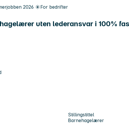
erjobben
2026
☀️
For bedrifter
agelærer uten lederansvar i 100% fast 
d
Stillingstittel
Barnehagelærer