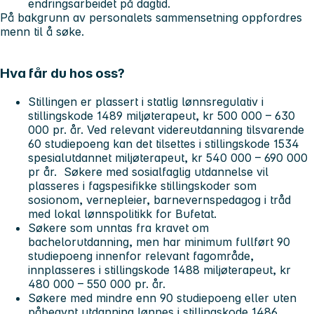
endringsarbeidet på dagtid.
På bakgrunn av personalets sammensetning oppfordres
menn til å søke.
Hva får du hos oss?
Stillingen er plassert i statlig lønnsregulativ i
stillingskode 1489 miljøterapeut, kr 500 000 – 630
000 pr. år. Ved relevant videreutdanning tilsvarende
60 studiepoeng kan det tilsettes i stillingskode 1534
spesialutdannet miljøterapeut, kr 540 000 – 690 000
pr år. Søkere med sosialfaglig utdannelse vil
plasseres i fagspesifikke stillingskoder som
sosionom, vernepleier, barnevernspedagog i tråd
med lokal lønnspolitikk for Bufetat.
Søkere som unntas fra kravet om
bachelorutdanning, men har minimum fullført 90
studiepoeng innenfor relevant fagområde,
innplasseres i stillingskode 1488 miljøterapeut, kr
480 000 – 550 000 pr. år.
Søkere med mindre enn 90 studiepoeng eller uten
påbegynt utdanning lønnes i stillingskode 1486