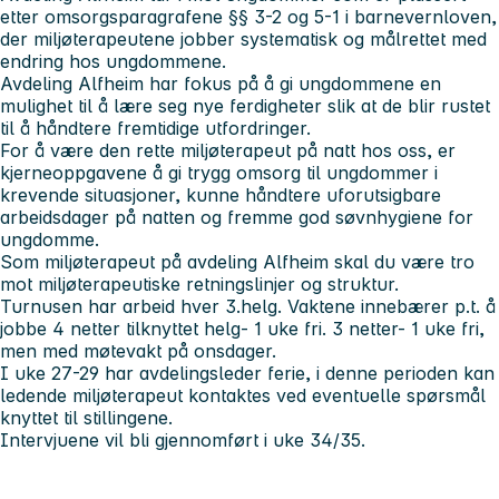
etter omsorgsparagrafene §§ 3-2 og 5-1 i barnevernloven,
der miljøterapeutene jobber systematisk og målrettet med
endring hos ungdommene.
Avdeling Alfheim har fokus på å gi ungdommene en
mulighet til å lære seg nye ferdigheter slik at de blir rustet
til å håndtere fremtidige utfordringer.
For å være den rette miljøterapeut på natt hos oss, er
kjerneoppgavene å gi trygg omsorg til ungdommer i
krevende situasjoner, kunne håndtere uforutsigbare
arbeidsdager på natten og fremme god søvnhygiene for
ungdomme.
Som miljøterapeut på avdeling Alfheim skal du være tro
mot miljøterapeutiske retningslinjer og struktur.
Turnusen har arbeid hver 3.helg. Vaktene innebærer p.t. å
jobbe 4 netter tilknyttet helg- 1 uke fri. 3 netter- 1 uke fri,
men med møtevakt på onsdager.
I uke 27-29 har avdelingsleder ferie, i denne perioden kan
ledende miljøterapeut kontaktes ved eventuelle spørsmål
knyttet til stillingene.
Intervjuene vil bli gjennomført i uke 34/35.