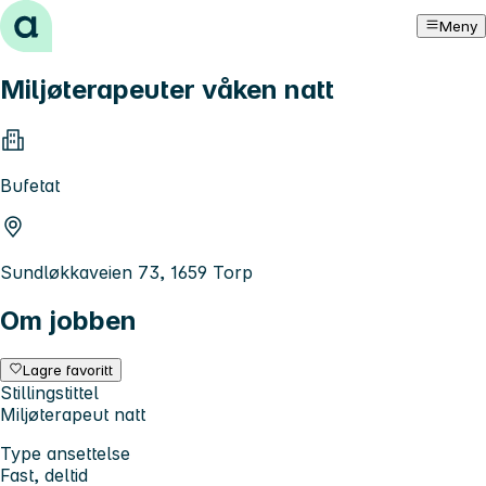
Hopp til innhold
Meny
Miljøterapeuter våken natt
Bufetat
Sundløkkaveien 73, 1659 Torp
Om jobben
Lagre favoritt
Stillingstittel
Miljøterapeut natt
Type ansettelse
Fast, deltid