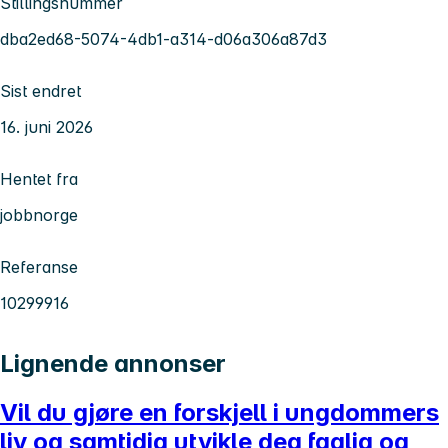
Stillingsnummer
dba2ed68-5074-4db1-a314-d06a306a87d3
Sist endret
16. juni 2026
Hentet fra
jobbnorge
Referanse
10299916
Lignende annonser
Vil du gjøre en forskjell i ungdommers
liv og samtidig utvikle deg faglig og