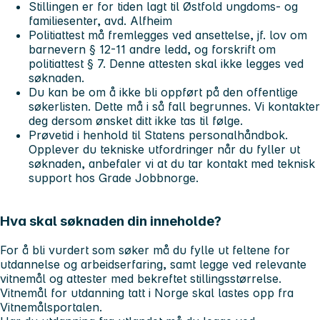
Stillingen er for tiden lagt til Østfold ungdoms- og
familiesenter, avd. Alfheim
Politiattest må fremlegges ved ansettelse, jf. lov om
barnevern § 12-11 andre ledd, og forskrift om
politiattest § 7. Denne attesten skal ikke legges ved
søknaden.
Du kan be om å ikke bli oppført på den offentlige
søkerlisten. Dette må i så fall begrunnes. Vi kontakter
deg dersom ønsket ditt ikke tas til følge.
Prøvetid i henhold til Statens personalhåndbok.
Opplever du tekniske utfordringer når du fyller ut
søknaden, anbefaler vi at du tar kontakt med teknisk
support hos Grade Jobbnorge.
Hva skal søknaden din inneholde?
For å bli vurdert som søker må du fylle ut feltene for
utdannelse og arbeidserfaring, samt legge ved relevante
vitnemål og attester med bekreftet stillingsstørrelse.
Vitnemål for utdanning tatt i Norge skal lastes opp fra
Vitnemålsportalen.