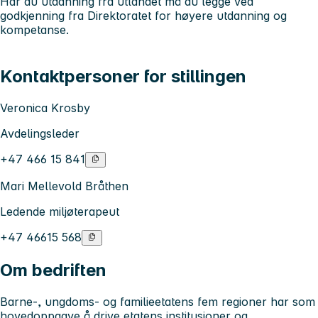
Har du utdanning fra utlandet må du legge ved
godkjenning fra Direktoratet for høyere utdanning og
kompetanse.
Kontaktpersoner for stillingen
Veronica Krosby
Avdelingsleder
+47 466 15 841
Mari Mellevold Bråthen
Ledende miljøterapeut
+47 46615 568
Om bedriften
Barne-, ungdoms- og familieetatens fem regioner har som
hovedoppgave å drive etatens institusjoner og