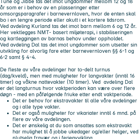
Tune og Jibbe tas det imot ungdommer mellom 12 og 18
år som er i behov av en plasseringer etter
omsorgsparagrafer i barnevernloven, hvor de enten skal
bo i en lengre periode eller akutt i et kortere tidsrom.
Ved avdeling Kurland tas det imot barn mellom 6 og 12 år.
Her vektlegges NMT- basert miljøterapi, i stabiliseringen
og kartleggingen av barnas behov under oppholdet.
Ved avdeling Dal tas det imot ungdommer som utsetter sin
utvikling for alvorlig fare etter barnevernloven §§ 6-1 og
6-2 samt § 4-4.
De fleste av våre avdelinger har to-delt turnus
(dag/kveld), men med muligheter for langvakter (inntil 16
timer) og våkne nattevakter (10 timer). Ved avdeling Dal
er det langturnus hvor vaktperioden kan være over flere
døgn - med en påfølgende friuke etter endt vaktperiode.
Det er behov for ekstravakter til alle våre avdelinger
og i alle type vakter.
Det er også muligheter for vikariater inntil 6 mnd. på
flere av våre avdelingen.
Det er ønskelig at du som ansattes som ekstravakt
har mulighet til å jobbe ukedager og/eller helger, ved
plutselig fravær og i ferieavvikling.