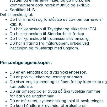
system på en effektiv måte, og du må kunne
kommunisere godt norsk muntlig og skriftlig.
Sertifikat kl. B.
Det er ønskelig at
:
Du har innsikt i og forståelse av Lov om barnevern
kap. 10.
Du har kjennskap til Trygghet og sikkerhet (TS).
Du har kjennskap til Standardisert forløp.
Du har kjennskap til traumesensitiv omsorg.
Du har erfaring fra målgruppen, arbeid ved
institusjon og miljøterapi med ungdom.
Personlige egenskaper:
Du er en empatisk og trygg voksenperson.
Du er positiv, leken og løsningsorientert.
Du viser engasjement og er åpen for ny kunnskap og
kompetanse.
Du gir omsorg og er trygg på å gi tydelige rammer
for barn og ungdommer.
Du er målrettet, systematisk og lojal til beslutninger.
Du kan håndtere krevende, uforutsette og