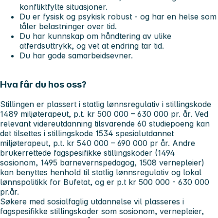
konfliktfylte situasjoner.
Du er fysisk og psykisk robust - og har en helse som
tåler belastninger over tid.
Du har kunnskap om håndtering av ulike
atferdsuttrykk, og vet at endring tar tid.
Du har gode samarbeidsevner.
Hva får du hos oss?
Stillingen er plassert i statlig lønnsregulativ i stillingskode
1489 miljøterapeut, p.t. kr 500 000 – 630 000 pr. år. Ved
relevant videreutdanning tilsvarende 60 studiepoeng kan
det tilsettes i stillingskode 1534 spesialutdannet
miljøterapeut, p.t. kr 540 000 – 690 000 pr år. Andre
brukerrettede fagspesifikke stillingskoder (1494
sosionom, 1495 barnevernspedagog, 1508 vernepleier)
kan benyttes henhold til statlig lønnsregulativ og lokal
lønnspolitikk for Bufetat, og er p.t kr 500 000 - 630 000
pr.år.
Søkere med sosialfaglig utdannelse vil plasseres i
fagspesifikke stillingskoder som sosionom, vernepleier,