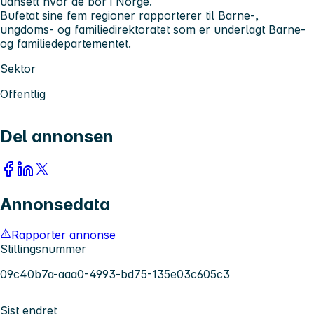
uansett hvor de bor i Norge.
Bufetat sine fem regioner​ rapporterer til Barne-,
ungdoms- og familiedirektoratet som er underlagt Barne-
og familiedepartementet.
Sektor
Offentlig
Del annonsen
Annonsedata
Rapporter annonse
Stillingsnummer
09c40b7a-aaa0-4993-bd75-135e03c605c3
Sist endret