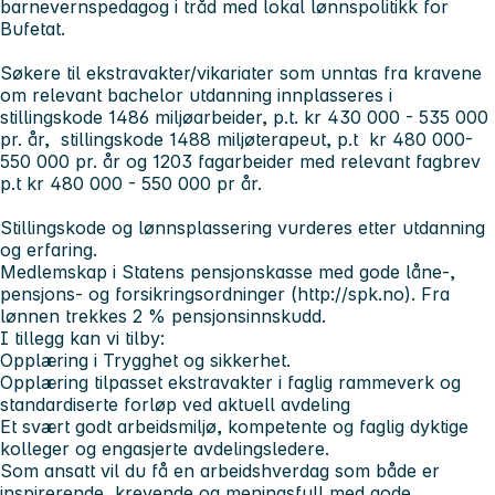
barnevernspedagog i tråd med lokal lønnspolitikk for
Bufetat.
Søkere til ekstravakter/vikariater som unntas fra kravene
om relevant bachelor utdanning innplasseres i
stillingskode 1486 miljøarbeider, p.t. kr 430 000 - 535 000
pr. år, stillingskode 1488 miljøterapeut, p.t kr 480 000-
550 000 pr. år og 1203 fagarbeider med relevant fagbrev
p.t kr 480 000 - 550 000 pr år.
Stillingskode og lønnsplassering vurderes etter utdanning
og erfaring.
Medlemskap i Statens pensjonskasse med gode låne-,
pensjons- og forsikringsordninger (http://spk.no). Fra
lønnen trekkes 2 % pensjonsinnskudd.
I tillegg kan vi tilby:
Opplæring i Trygghet og sikkerhet.
Opplæring tilpasset ekstravakter i faglig rammeverk og
standardiserte forløp ved aktuell avdeling
Et svært godt arbeidsmiljø, kompetente og faglig dyktige
kolleger og engasjerte avdelingsledere.
Som ansatt vil du få en arbeidshverdag som både er
inspirerende, krevende og meningsfull med gode