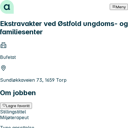
Hopp til innhold
Meny
Ekstravakter ved Østfold ungdoms- og
familiesenter
Bufetat
Sundløkkaveien 73, 1659 Torp
Om jobben
Lagre favoritt
Stillingstittel
Miljøterapeut
Type ansettelse