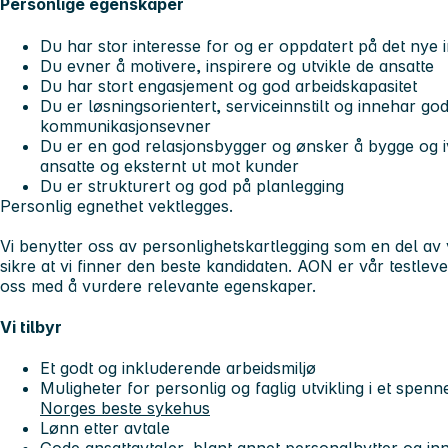
Personlige egenskaper
Du har stor interesse for og er oppdatert på det nye
Du evner å motivere, inspirere og utvikle de ansatte
Du har stort engasjement og god arbeidskapasitet
Du er løsningsorientert, serviceinnstilt og innehar g
kommunikasjonsevner
Du er en god relasjonsbygger og ønsker å bygge og i
ansatte og eksternt ut mot kunder
Du er strukturert og god på planlegging
Personlig egnethet vektlegges.
Vi benytter oss av personlighetskartlegging som en del av 
sikre at vi finner den beste kandidaten. AON er vår testlev
oss med å vurdere relevante egenskaper.
Vi tilbyr
Et godt og inkluderende arbeidsmiljø
Muligheter for personlig og faglig utvikling i et spen
Norges beste sykehus
Lønn etter avtale