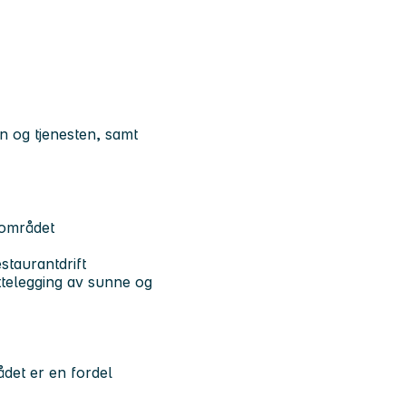
en og tjenesten, samt
gområdet
staurantdrift
telegging av sunne og
ådet er en fordel