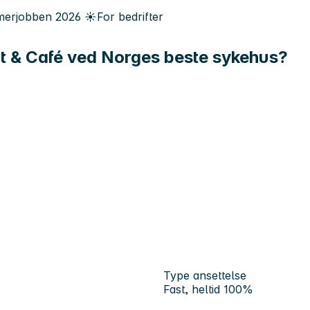
erjobben
2026
☀️
For bedrifter
Mat & Café ved Norges beste sykehus?
Type ansettelse
Fast, heltid 100%