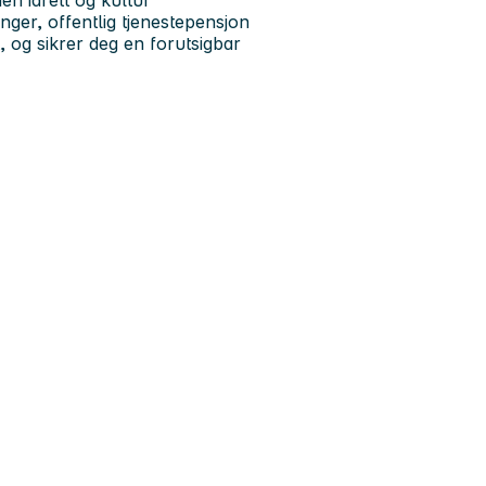
en idrett og kultur
ger, offentlig tjenestepensjon
 og sikrer deg en forutsigbar