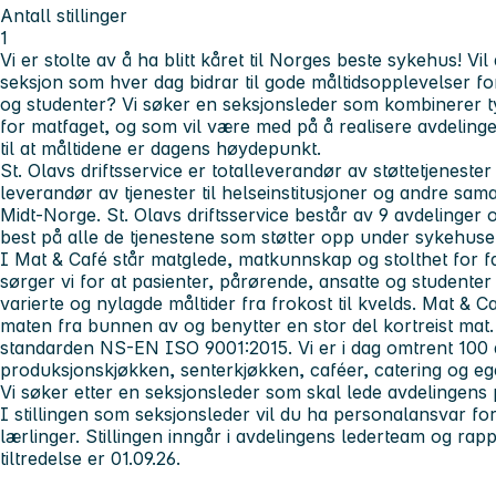
Antall stillinger
1
Vi er stolte av å ha blitt kåret til Norges beste sykehus! V
seksjon som hver dag bidrar til gode måltidsopplevelser fo
og studenter? Vi søker en seksjonsleder som kombinerer t
for matfaget, og som vil være med på å realisere avdeling
til at måltidene er dagens høydepunkt
.
St. Olavs driftsservice er totalleverandør av støttetjenester 
leverandør av tjenester til helseinstitusjoner og andre sam
Midt-Norge. St. Olavs driftsservice består av 9 avdelinger
best på alle de tjenestene som støtter opp under sykehuse
I Mat & Café står matglede, matkunnskap og stolthet for f
sørger vi for at pasienter, pårørende, ansatte og studenter
varierte og nylagde måltider fra frokost til kvelds. Mat & C
maten fra bunnen av og benytter en stor del kortreist mat. A
standarden NS-EN ISO 9001:2015. Vi er i dag omtrent 100 
produksjonskjøkken, senterkjøkken, caféer, catering og ege
Vi søker etter en seksjonsleder som skal lede avdelingens
I stillingen som seksjonsleder vil du ha personalansvar for
lærlinger. Stillingen inngår i avdelingens lederteam og rapp
tiltredelse er 01.09.26.