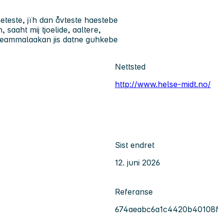
voeteste, jïh dan åvteste haestebe
saaht mij tjoelide, aaltere,
 Seammalaakan jis datne guhkebe
Nettsted
http://www.helse-midt.no/
Sist endret
12. juni 2026
Referanse
674aeabc6a1c4420b40108