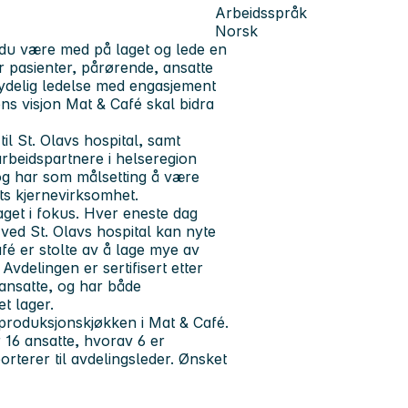
Arbeidsspråk
Norsk
il du være med på laget og lede en
r pasienter, pårørende, ansatte
ydelig ledelse med engasjement
ens visjon
Mat & Café skal bidra
til St. Olavs hospital, samt
arbeidspartnere i helseregion
 og har som målsetting å være
ts kjernevirksomhet.
aget i fokus. Hver eneste dag
 ved St. Olavs hospital kan nyte
afé er stolte av å lage mye av
vdelingen er sertifisert etter
ansatte, og har både
t lager.
 produksjonskjøkken i Mat & Café.
 16 ansatte, hvorav 6 er
orterer til avdelingsleder. Ønsket