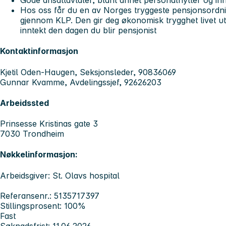
Gode ansattavtaler, blant annet personalhytter og inn
Hos oss får du en av Norges tryggeste pensjonsordnin
gjennom KLP. Den gir deg økonomisk trygghet livet ut,
inntekt den dagen du blir pensjonist
Kontaktinformasjon
Kjetil Oden-Haugen, Seksjonsleder, 90836069
Gunnar Kvamme, Avdelingssjef, 92626203
Arbeidssted
Prinsesse Kristinas gate 3
7030 Trondheim
Nøkkelinformasjon:
Arbeidsgiver: St. Olavs hospital
Referansenr.: 5135717397
Stillingsprosent: 100%
Fast
Søknadsfrist: 11.06.2026