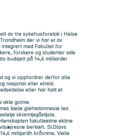
 ett av tre sykehusforetak i Helse
Trondheim der vi har et av
ntegrert med Fakultet for
kere, forskere og studenter side
to budsjett på 14,6 milliarder
d og vi oppfordrer derfor alle
og nasjonal eller etnisk
settelse eller har hatt et
a akte golme
mes bielie gïehtelimmeste lea
letje skïemtjegåetijste.
itenskapten fakulteetine ektine
evtsæjresne berkieh. St.Olavs
4,6 millijardh kråvnine. Vielie