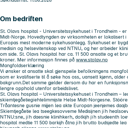
Om bedriften
St. Olavs hospital - Universitetssykehuset i Trondheim
- er
Midt-Norge. Hovedtyngden av virksomheten er lokalisert i 
Europas mest moderne sykehusanlegg. Sykehuset er bygd i
medisin og helsevitenskap ved NTNU, og her arbeider klini
om side. St. Olavs hospital har ca. 11 500 ansatte og et brut
kroner. Mer informasjon finnes på
www.stolav.no
Mangfoldserklæring
Vi ønsker at ansatte skal gjenspeile befolkningens mangfol
som er kvalifiserte til å søke hos oss, uansett kjønn, alder 
bakgrunn.Det samme gjelder dersom du har en funksjonsned
lengre opphold utenfor arbeidslivet.
St. Olavs hospital – Universitetssykehuset i Trondheim
– le
skïemtjegåetiegïehtelimmijste Helse Midt-Norgesne. Stööre
Tråantesne gusnie mijjen lea akte Europan jeenjemes daajbaa
Skïemtjegåetie lea tseegkesovveme Medisijnen jïh healsoev
NTNU:sne, jïh daesnie klinihkerh, dotkijh jïh studeenth lo
hospital medtie 11 500 barkijh åtna jïh brutto budsjedte lea 1