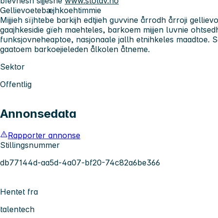
bïevnesh sijjesne
www.stolav.no
Gellievoetebæjhkoehtimmie
Mijjieh sïjhtebe barkijh edtjieh guvvine årrodh årroji gellie
gaajhkesidie gïeh maehteles, barkoem mijjen luvnie ohtsedh, 
funksjovneheaptoe, nasjonaale jallh etnihkeles maadtoe.
gaatoem barkoejieleden ålkolen åtneme.
Sektor
Offentlig
Annonsedata
Rapporter annonse
Stillingsnummer
db77144d-aa5d-4a07-bf20-74c82a6be366
Hentet fra
talentech