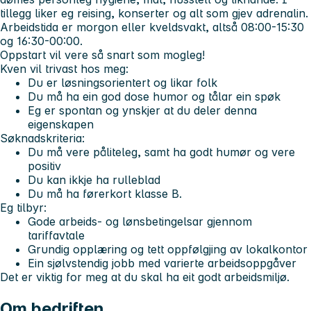
tillegg liker eg reising, konserter og alt som gjev adrenalin.
Arbeidstida er morgon eller kveldsvakt, altså 08:00-15:30
og 16:30-00:00.
Oppstart vil vere så snart som mogleg!
Kven vil trivast hos meg:
Du er løsningsorientert og likar folk
Du må ha ein god dose humor og tålar ein spøk
Eg er spontan og ynskjer at du deler denna
eigenskapen
Søknadskriteria:
Du må vere påliteleg, samt ha godt humør og vere
positiv
Du kan ikkje ha rulleblad
Du må ha førerkort klasse B.
Eg tilbyr:
Gode arbeids- og lønsbetingelsar gjennom
tariffavtale
Grundig opplæring og tett oppfølgjing av lokalkontor
Ein sjølvstendig jobb med varierte arbeidsoppgåver
Det er viktig for meg at du skal ha eit godt arbeidsmiljø.
Om bedriften