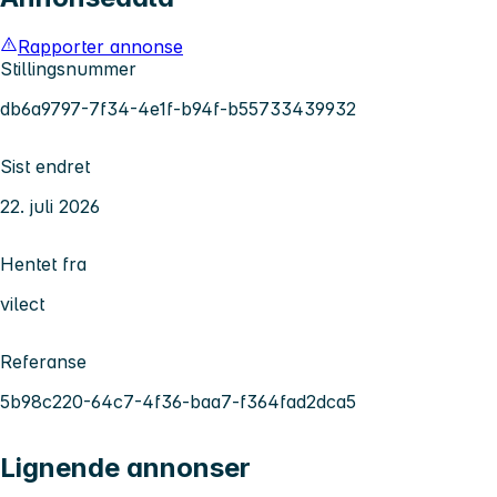
Rapporter annonse
Stillingsnummer
db6a9797-7f34-4e1f-b94f-b55733439932
Sist endret
22. juli 2026
Hentet fra
vilect
Referanse
5b98c220-64c7-4f36-baa7-f364fad2dca5
Lignende annonser