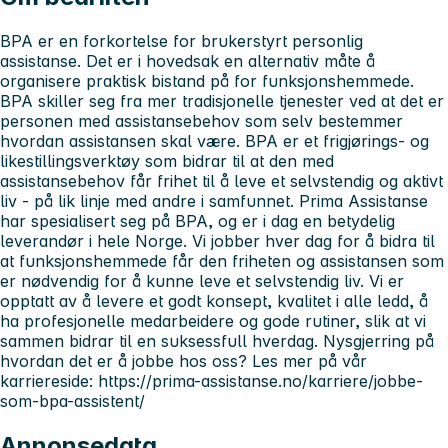
BPA er en forkortelse for brukerstyrt personlig
assistanse. Det er i hovedsak en alternativ måte å
organisere praktisk bistand på for funksjonshemmede.
BPA skiller seg fra mer tradisjonelle tjenester ved at det er
personen med assistansebehov som selv bestemmer
hvordan assistansen skal være. BPA er et frigjørings- og
likestillingsverktøy som bidrar til at den med
assistansebehov får frihet til å leve et selvstendig og aktivt
liv - på lik linje med andre i samfunnet. Prima Assistanse
har spesialisert seg på BPA, og er i dag en betydelig
leverandør i hele Norge. Vi jobber hver dag for å bidra til
at funksjonshemmede får den friheten og assistansen som
er nødvendig for å kunne leve et selvstendig liv. Vi er
opptatt av å levere et godt konsept, kvalitet i alle ledd, å
ha profesjonelle medarbeidere og gode rutiner, slik at vi
sammen bidrar til en suksessfull hverdag. Nysgjerring på
hvordan det er å jobbe hos oss? Les mer på vår
karriereside: https://prima-assistanse.no/karriere/jobbe-
som-bpa-assistent/
Annonsedata