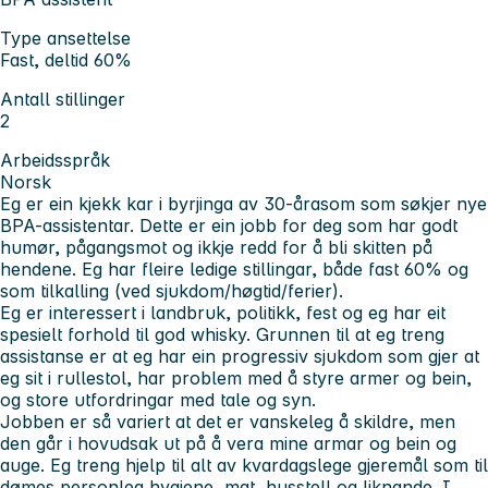
Type ansettelse
Fast, deltid 60%
Antall stillinger
2
Arbeidsspråk
Norsk
Eg er ein kjekk kar i byrjinga av 30-årasom som søkjer nye
BPA-assistentar. Dette er ein jobb for deg som har godt
humør, pågangsmot og ikkje redd for å bli skitten på
hendene. Eg har fleire ledige stillingar, både fast 60% og
som tilkalling (ved sjukdom/høgtid/ferier).
Eg er interessert i landbruk, politikk, fest og eg har eit
spesielt forhold til god whisky. Grunnen til at eg treng
assistanse er at eg har ein progressiv sjukdom som gjer at
eg sit i rullestol, har problem med å styre armer og bein,
og store utfordringar med tale og syn.
Jobben er så variert at det er vanskeleg å skildre, men
den går i hovudsak ut på å vera mine armar og bein og
auge. Eg treng hjelp til alt av kvardagslege gjeremål som til
dømes personleg hygiene, mat, husstell og liknande. I