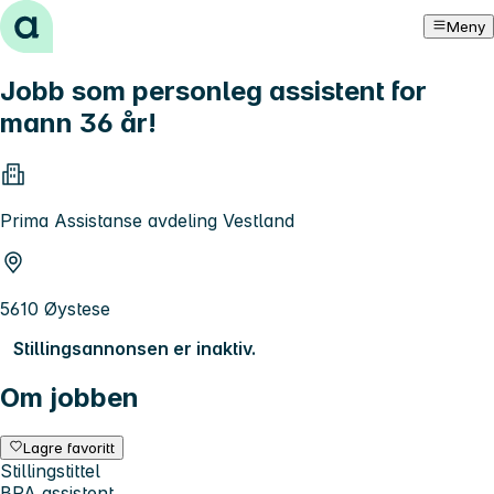
Hopp til innhold
Meny
Jobb som personleg assistent for
mann 36 år!
Prima Assistanse avdeling Vestland
5610 Øystese
Stillingsannonsen er inaktiv.
Om jobben
Lagre favoritt
Stillingstittel
BPA assistent