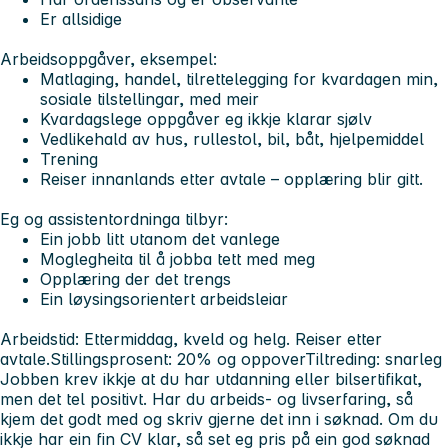
Er allsidige
Arbeidsoppgåver, eksempel:
Matlaging, handel, tilrettelegging for kvardagen min,
sosiale tilstellingar, med meir
Kvardagslege oppgåver eg ikkje klarar sjølv
Vedlikehald av hus, rullestol, bil, båt, hjelpemiddel
Trening
Reiser innanlands etter avtale – opplæring blir gitt.
Eg og assistentordninga tilbyr:
Ein jobb litt utanom det vanlege
Moglegheita til å jobba tett med meg
Opplæring der det trengs
Ein løysingsorientert arbeidsleiar
Arbeidstid: Ettermiddag, kveld og helg. Reiser etter
avtale.
Stillingsprosent: 20% og oppover
Tiltreding: snarleg
Jobben krev ikkje at du har utdanning eller bilsertifikat,
men det tel positivt. Har du arbeids- og livserfaring, så
kjem det godt med og skriv gjerne det inn i søknad. Om du
ikkje har ein fin CV klar, så set eg pris på ein god søknad