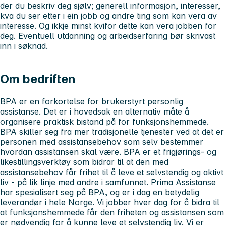
der du beskriv deg sjølv; generell informasjon, interesser,
kva du ser etter i ein jobb og andre ting som kan vera av
interesse. Og ikkje minst kvifor dette kan vera jobben for
deg. Eventuell utdanning og arbeidserfaring bør skrivast
inn i søknad.
Om bedriften
BPA er en forkortelse for brukerstyrt personlig
assistanse. Det er i hovedsak en alternativ måte å
organisere praktisk bistand på for funksjonshemmede.
BPA skiller seg fra mer tradisjonelle tjenester ved at det er
personen med assistansebehov som selv bestemmer
hvordan assistansen skal være. BPA er et frigjørings- og
likestillingsverktøy som bidrar til at den med
assistansebehov får frihet til å leve et selvstendig og aktivt
liv - på lik linje med andre i samfunnet. Prima Assistanse
har spesialisert seg på BPA, og er i dag en betydelig
leverandør i hele Norge. Vi jobber hver dag for å bidra til
at funksjonshemmede får den friheten og assistansen som
er nødvendig for å kunne leve et selvstendig liv. Vi er