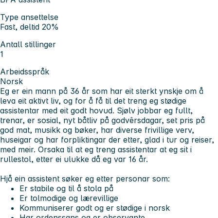
Type ansettelse
Fast, deltid 20%
Antall stillinger
1
Arbeidsspråk
Norsk
Eg er ein mann på 36 år som har eit sterkt ynskje om å
leva eit aktivt liv, og for å få til det treng eg stødige
assistentar med eit godt hovud. Sjølv jobbar eg fullt,
trenar, er sosial, nyt båtliv på godvêrsdagar, set pris på
god mat, musikk og bøker, har diverse frivillige verv,
huseigar og har forpliktingar der etter, glad i tur og reiser,
med meir. Orsaka til at eg treng assistentar at eg sit i
rullestol, etter ei ulukke då eg var 16 år.
Hjå ein assistent søker eg etter personar som:
Er stabile og til å stola på
Er tolmodige og lærevillige
Kommuniserer godt og er stødige i norsk
Har ordenssans og er observante