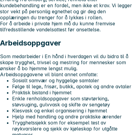
kundebehandling er en fordel, men ikke et krav. Vi legger
stor vekt på personlig egnethet og gir deg den
opplæringen du trenger for å lykkes i rollen.
For å arbeide i private hjem må du kunne fremvise
tilfredsstillende vandelsattest før ansettelse.
Arbeidsoppgaver
Som medarbeider i
En hånd i hverdagen
vil du bidra til å
skape trygghet, trivsel og mestring for mennesker som
ønsker å bo hjemme lengst mulig.
Arbeidsoppgavene vil blant annet omfatte:
Sosialt samvær og hyggelige samtaler
Følge til lege, frisør, butikk, apotek og andre avtaler
Praktisk bistand i hjemmet
Enkle renholdsoppgaver som støvtørking,
støvsuging, gulvvask og skifte av sengetøy
Klesvask og enkel organisering i hjemmet
Hjelp med handling og andre praktiske ærender
Trygghetssjekk som for eksempel test av
røykvarslere og sjekk av kjøleskap for utgåtte
matvarer.