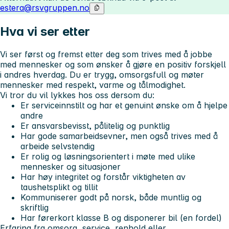
estera@rsvgruppen.no
Hva vi ser etter
Vi ser først og fremst etter deg som trives med å jobbe
med mennesker og som ønsker å gjøre en positiv forskjell
i andres hverdag. Du er trygg, omsorgsfull og møter
mennesker med respekt, varme og tålmodighet.
Vi tror du vil lykkes hos oss dersom du:
Er serviceinnstilt og har et genuint ønske om å hjelpe
andre
Er ansvarsbevisst, pålitelig og punktlig
Har gode samarbeidsevner, men også trives med å
arbeide selvstendig
Er rolig og løsningsorientert i møte med ulike
mennesker og situasjoner
Har høy integritet og forstår viktigheten av
taushetsplikt og tillit
Kommuniserer godt på norsk, både muntlig og
skriftlig
Har førerkort klasse B og disponerer bil (en fordel)
Erfaring fra omsorg, service, renhold eller