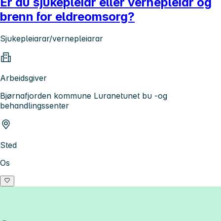
Er du sjukepleiar eller vernepleiar og
brenn for eldreomsorg?
Sjukepleiarar/vernepleiarar
Arbeidsgiver
Bjørnafjorden kommune Luranetunet bu -og
behandlingssenter
Sted
Os