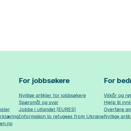
For jobbsøkere
For bedr
Nyttige artikler for jobbsøkere
Vilkår og ret
Spørsmål og svar
Hjelp til inn
sler
Jobbe i utlandet (EURES)
Overføre a
erklæring
Information to refugees from Ukraine
Nyttige artik
sen.no