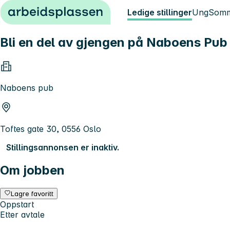
Hopp til innhold
Ledige stillinger
Ung
Somm
Bli en del av gjengen på Naboens Pub 
Naboens pub
Toftes gate 30, 0556 Oslo
Stillingsannonsen er inaktiv.
Om jobben
Lagre favoritt
Oppstart
Etter avtale