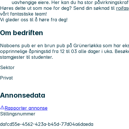
uavhengige eiere. Her kan du ha stor påvirkningskraft,
Høres dette ut som noe for deg? Send din søknad til
roifa
vårt fantastiske team!
Vi gleder oss til å høre fra deg!
Om bedriften
Naboens pub er en brun pub på Grünerløkka som har eksis
opprinnelige åpningstid fra 12 til 03 alle dager i uka. Besøk
stamgjester til studenter.
Sektor
Privat
Annonsedata
Rapporter annonse
Stillingsnummer
dafcd55e-4562-423a-b45d-77d04a6daeda