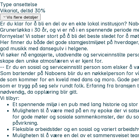
Type ansettelse
Vikariat, deltid 30%
Vis flere detaljer
Er du klar for å bli en del av en ekte lokal institusjon? N
Grunerløkka i 30 år, og vi er nå i en spennende periode me
fornyelse! Vi satser stort på å bli det beste stedet for å 
Her finner du både det gode stamgjestmiljøet på hverdage
god musikk med dansegulv i helgene.
Vi søker nå engasjerte, utadvendte og serviceinnstilte pe
skape den unike atmosfæren vi er kjent for.
-- Er du en sosial og serviceinnstilt person som elsker å v
Som bartender på Naboens blir du en nøkkelperson for vår
de som kommer for en kveld med dans og moro. Gode pers
som er trygg på seg selv rundt folk. Erfaring fra bransjen t
nødvendig, da opplæring blir gitt.
Vi tilbyr:
Et spennende miljø i en pub med lang historie og stor 
Muligheten til å være med på en ny epoke der vi satser
for gode møter og sosiale sammenkomster, der du so
påvirkning.
Fleksible arbeidstider og en sosial og variert arbeids
Muligheten til å være en del av et sammensveiset team