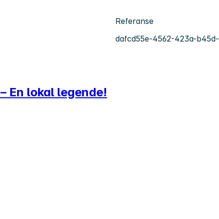
Referanse
dafcd55e-4562-423a-b45d
– En lokal legende!