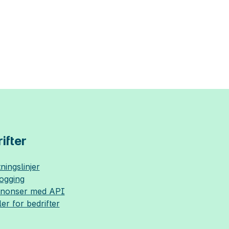
ifter
ningslinjer
logging
nnonser med API
ler for bedrifter