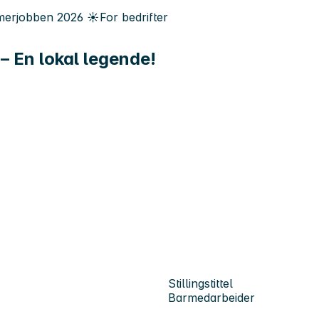
erjobben
2026
☀️
For bedrifter
– En lokal legende!
Stillingstittel
Barmedarbeider