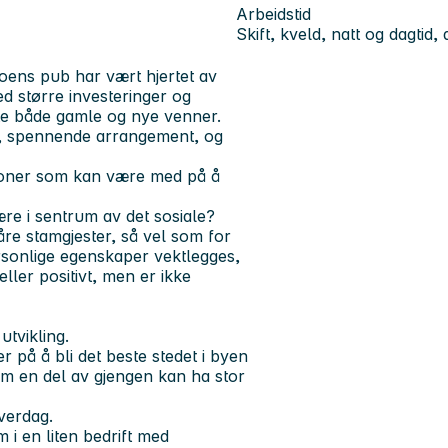
Arbeidstid
Skift, kveld, natt og dagtid,
aboens pub har vært hjertet av
d større investeringer og
møte både gamle og nye venner.
r, spennende arrangement, og
rsoner som kan være med på å
ære i sentrum av det sosiale?
e stamgjester, så vel som for
onlige egenskaper vektlegges,
eller positivt, men er ikke
utvikling.
 på å bli det beste stedet i byen
m en del av gjengen kan ha stor
hverdag.
 i en liten bedrift med