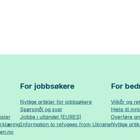
For jobbsøkere
For bedr
Nyttige artikler for jobbsøkere
Vilkår og ret
Spørsmål og svar
Hjelp til inn
sler
Jobbe i utlandet (EURES)
Overføre a
erklæring
Information to refugees from Ukraine
Nyttige artik
sen.no