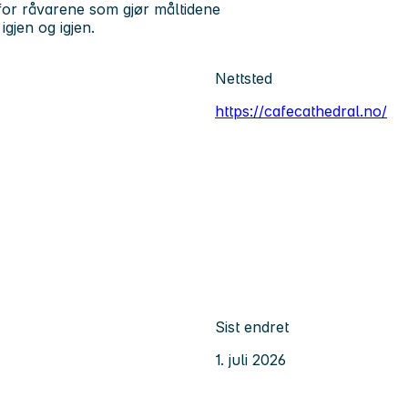
n for råvarene som gjør måltidene
igjen og igjen.
Nettsted
https://cafecathedral.no/
Sist endret
1. juli 2026