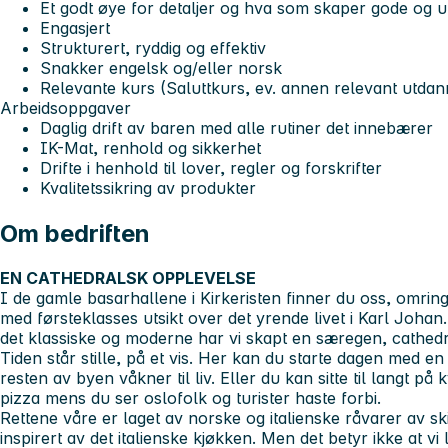
Et godt øye for detaljer og hva som skaper gode og 
Engasjert
Strukturert, ryddig og effektiv
Snakker engelsk og/eller norsk
Relevante kurs (Saluttkurs, ev. annen relevant utdan
Arbeidsoppgaver
Daglig drift av baren med alle rutiner det innebærer
IK-Mat, renhold og sikkerhet
Drifte i henhold til lover, regler og forskrifter
Kvalitetssikring av produkter
Om bedriften
EN CATHEDRALSK OPPLEVELSE
I de gamle basarhallene i Kirkeristen finner du oss, omring
med førsteklasses utsikt over det yrende livet i Karl Joha
det klassiske og moderne har vi skapt en særegen, cathed
Tiden står stille, på et vis. Her kan du starte dagen med 
resten av byen våkner til liv. Eller du kan sitte til langt på
pizza mens du ser oslofolk og turister haste forbi.
Rettene våre er laget av norske og italienske råvarer av skik
inspirert av det italienske kjøkken. Men det betyr ikke at vi 