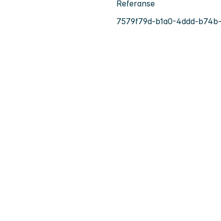
Referanse
7579f79d-b1a0-4ddd-b74b