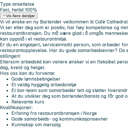
Type ansettelse
Fast, heltid 100%
Vis flere detaljer
Vi vil ønske en ny Bartender velkommen til Café Cathedral
Vi ser etter deg som er positiv, har høy kompetanse og mins
restaurantbransjen. Du må være glad i å omgås mennesker
kan oppstå i et restaurantmiljø.
Er du en engasjert, serviceinnstilt person, som arbeider for
restaurantopplevelse. Har du gode samarbeidsevner? Da e
stillingen!
Ettersom arbeidstid kan variere ønsker vi en fleksibel pers
dag, kveld og helger.
Hos oss kan du forvente:
Gode lønnsbetingelser
Et veldig hyggelig arbeidsmiljø
Et bar-team som samarbeider tett og støtter hverand
At du utvikler deg som bartender/barista og får god o
Relevante kurs
Kvalifikasjoner:
Erfaring fra restaurantbransjen i Norge
Gode samarbeids- og kommunikasjonsevner
Kunnskap om mersalg