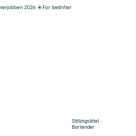
erjobben
2026
☀️
For bedrifter
Stillingstittel
Bartender