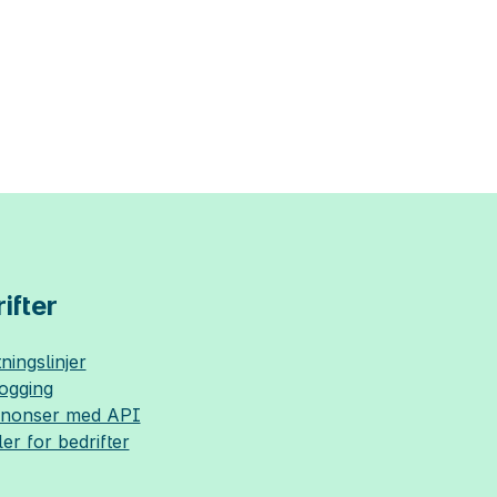
ifter
ningslinjer
logging
nnonser med API
ler for bedrifter