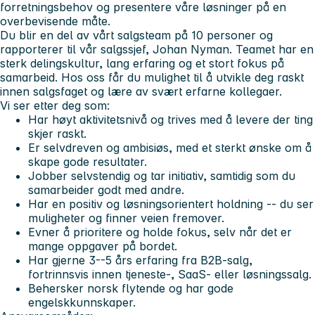
forretningsbehov og presentere våre løsninger på en
overbevisende måte.
Du blir en del av vårt salgsteam på 10 personer og
rapporterer til vår salgssjef, Johan Nyman. Teamet har en
sterk delingskultur, lang erfaring og et stort fokus på
samarbeid. Hos oss får du mulighet til å utvikle deg raskt
innen salgsfaget og lære av svært erfarne kollegaer.
Vi ser etter deg som:
Har høyt aktivitetsnivå og trives med å levere der ting
skjer raskt.
Er selvdreven og ambisiøs, med et sterkt ønske om å
skape gode resultater.
Jobber selvstendig og tar initiativ, samtidig som du
samarbeider godt med andre.
Har en positiv og løsningsorientert holdning -- du ser
muligheter og finner veien fremover.
Evner å prioritere og holde fokus, selv når det er
mange oppgaver på bordet.
Har gjerne 3--5 års erfaring fra B2B-salg,
fortrinnsvis innen tjeneste-, SaaS- eller løsningssalg.
Behersker norsk flytende og har gode
engelskkunnskaper.