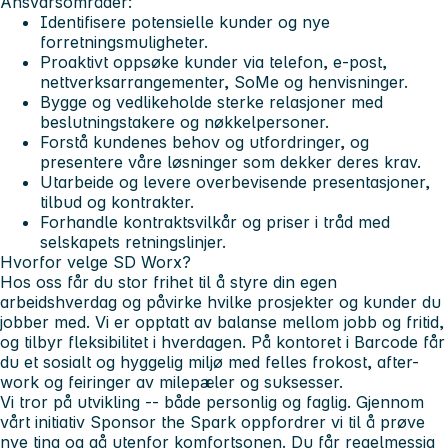
Ansvarsområder:
Identifisere potensielle kunder og nye
forretningsmuligheter.
Proaktivt oppsøke kunder via telefon, e-post,
nettverksarrangementer, SoMe og henvisninger.
Bygge og vedlikeholde sterke relasjoner med
beslutningstakere og nøkkelpersoner.
Forstå kundenes behov og utfordringer, og
presentere våre løsninger som dekker deres krav.
Utarbeide og levere overbevisende presentasjoner,
tilbud og kontrakter.
Forhandle kontraktsvilkår og priser i tråd med
selskapets retningslinjer.
Hvorfor velge SD Worx?
Hos oss får du stor frihet til å styre din egen
arbeidshverdag og påvirke hvilke prosjekter og kunder du
jobber med. Vi er opptatt av balanse mellom jobb og fritid,
og tilbyr fleksibilitet i hverdagen. På kontoret i Barcode får
du et sosialt og hyggelig miljø med felles frokost, after-
work og feiringer av milepæler og suksesser.
Vi tror på utvikling -- både personlig og faglig. Gjennom
vårt initiativ Sponsor the Spark oppfordrer vi til å prøve
nye ting og gå utenfor komfortsonen. Du får regelmessig