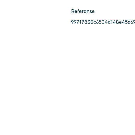
Referanse
99717830c6534d148e45d69