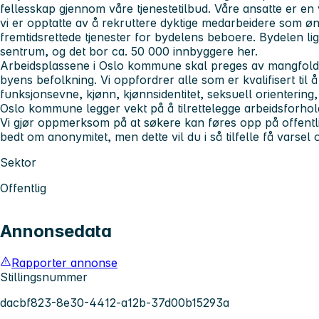
fellesskap gjennom våre tjenestetilbud. Våre ansatte er en v
vi er opptatte av å rekruttere dyktige medarbeidere som ø
fremtidsrettede tjenester for bydelens beboere. Bydelen ligg
sentrum, og det bor ca. 50 000 innbyggere her.
Arbeidsplassene i Oslo kommune skal preges av mangfold, 
byens befolkning. Vi oppfordrer alle som er kvalifisert til 
funksjonsevne, kjønn, kjønnsidentitet, seksuell orientering,
Oslo kommune legger vekt på å tilrettelegge arbeidsforho
Vi gjør oppmerksom på at søkere kan føres opp på offentl
bedt om anonymitet, men dette vil du i så tilfelle få varsel
Sektor
Offentlig
Annonsedata
Rapporter annonse
Stillingsnummer
dacbf823-8e30-4412-a12b-37d00b15293a