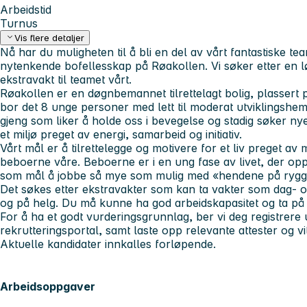
Arbeidstid
Turnus
Vis flere detaljer
Nå har du muligheten til å bli en del av vårt fantastiske t
nytenkende bofellesskap på Røakollen. Vi søker etter en lø
ekstravakt til teamet vårt.
Røakollen er en døgnbemannet tilrettelagt bolig, plassert 
bor det 8 unge personer med lett til moderat utviklingshem
gjeng som liker å holde oss i bevegelse og stadig søker n
et miljø preget av energi, samarbeid og initiativ.
Vårt mål er å tilrettelegge og motivere for et liv preget av m
beboerne våre. Beboerne er i en ung fase av livet, der opplæ
som mål å jobbe så mye som mulig med «hendene på rygg
Det søkes etter ekstravakter som kan ta vakter som dag- 
og på helg. Du må kunne ha god arbeidskapasitet og ta på 
For å ha et godt vurderingsgrunnlag, ber vi deg registrere
rekrutteringsportal, samt laste opp relevante attester og v
Aktuelle kandidater innkalles forløpende.
Arbeidsoppgaver