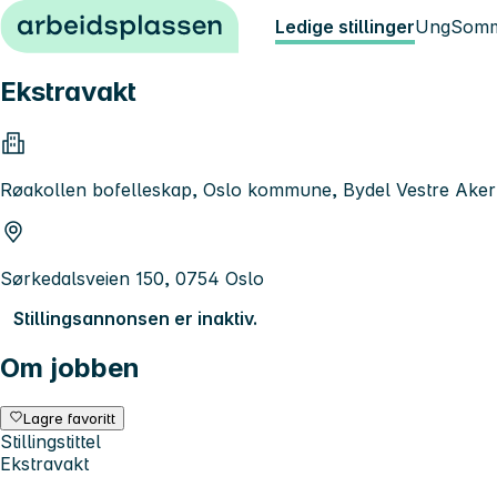
Hopp til innhold
Ledige stillinger
Ung
Somm
Ekstravakt
Røakollen bofelleskap, Oslo kommune, Bydel Vestre Aker
Sørkedalsveien 150, 0754 Oslo
Stillingsannonsen er inaktiv.
Om jobben
Lagre favoritt
Stillingstittel
Ekstravakt