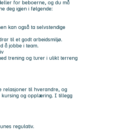
odeller for beboerne, og du må
e deg igjen i følgende:
men kan også ta selvstendige
r til et godt arbeidsmiljø.
 å jobbe i team.
iv
ed trening og turer i ulikt terreng
e relasjoner til hverandre, og
kursing og opplæring. I tillegg
unes regulativ.