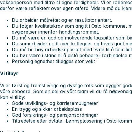
voksenperson med tiltro til egne ferdigheter. Vi er rollem
derfor være reflektert over egen atferd. Videre må du kjenn
Du arbeider målrettet og er resultatorientert.
Du følger kvalitetskrav som angitt i Oslo kommune, 
avgjørelser innenfor handlingsrommet.
Du må være en god og motiverende lagspiller som bidra
Du samarbeider godt med kollegaer og trives godt med
Du må ha høy arbeidskapasitet med evne til å ta initiat
Du bør være i stand til å bistå beboere i forbindelse m
Personlig egnethet tillegges stor vekt
Vi tilbyr
Vi er først og fremst ivrige og dyktige folk som bygger god
våre beboere. Som en del av vårt team vil du få nødvendig 
kan vi tilby:
Gode utviklings- og karrieremuligheter
En trygg og sikker arbeidsplass
God forsikrings- og pensjonsordninger
Tiltredelse etter avtale- Lønnsplassering i Oslo komm