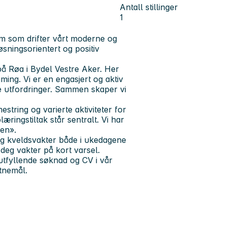
Antall stillinger
1
eam som drifter vårt moderne og
sningsorientert og positiv
på Røa i Bydel Vestre Aker. Her
ming. Vi er en engasjert og aktiv
ye utfordringer. Sammen skaper vi
estring og varierte aktiviteter for
ringstiltak står sentralt. Vi har
en».
og kveldsvakter både i ukedagene
deg vakter på kort varsel.
 utfyllende søknad og CV i vår
itnemål.