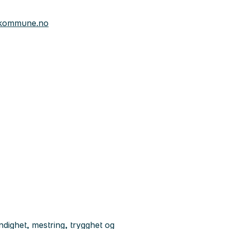
.kommune.no
dighet, mestring, trygghet og