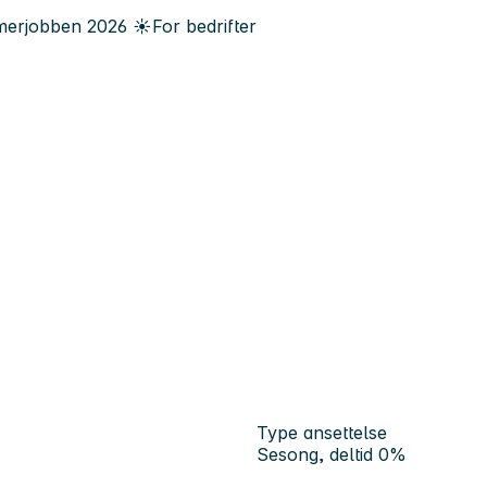
erjobben
2026
☀️
For bedrifter
Type ansettelse
Sesong, deltid 0%