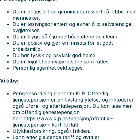
Du er engasjert og genuint interessert i å jobbe med
mennesker.
Du er løsningsorientert og evner å ta selvstendige
avgjørelser.
Du er trygg på å jobbe både alene og i team.
Du er positiv og gjør en innsats for et godt
arbeidsmiljø.
Du har fysisk og psykisk god helse.
Du er lojal til de avgjørelsene som fattes.
Personlig egenhet vektlegges.
Vi tilbyr
Pensjonsordning gjennom KLP. Offentlig
tjenestepensjon er en livslang ytelse, og inkluderer
også uføre- og etterlattepensjon. Du kan lese mer
om offentlig tjenestepensjon
her:
https://www.klp.no/pensjon/offentlig-
tjenestepensjon-kort-fortalt
Ulykkesforsikring, også i fritiden.
Lønn etter gjeldende tariff og avtaler.