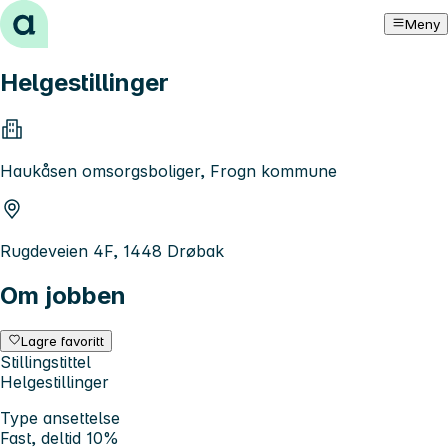
Hopp til innhold
Meny
Helgestillinger
Haukåsen omsorgsboliger, Frogn kommune
Rugdeveien 4F, 1448 Drøbak
Om jobben
Lagre favoritt
Stillingstittel
Helgestillinger
Type ansettelse
Fast, deltid 10%