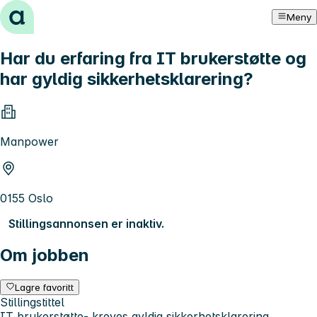
Hopp til innhold
Meny
Har du erfaring fra IT brukerstøtte og
har gyldig sikkerhetsklarering?
Manpower
0155 Oslo
Stillingsannonsen er inaktiv.
Om jobben
Lagre favoritt
Stillingstittel
IT brukerstøtte- kreves gyldig sikkerhetsklarering