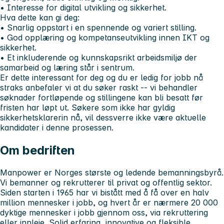
• Interesse for digital utvikling og sikkerhet.
Hva dette kan gi deg:
• Snarlig oppstart i en spennende og variert stilling.
• God opplæring og kompetanseutvikling innen IKT og
sikkerhet.
• Et inkluderende og kunnskapsrikt arbeidsmiljø der
samarbeid og læring står i sentrum.
Er dette interessant for deg og du er ledig for jobb nå
straks anbefaler vi at du søker raskt -- vi behandler
søknader fortløpende og stillingene kan bli besatt før
fristen har løpt ut. Søkere som ikke har gyldig
sikkerhetsklarerin nå, vil dessverre ikke være aktuelle
kandidater i denne prosessen.
Om bedriften
Manpower er Norges største og ledende bemanningsbyrå.
Vi bemanner og rekrutterer til privat og offentlig sektor.
Siden starten i 1965 har vi bistått med å få over en halv
million mennesker i jobb, og hvert år er nærmere 20 000
dyktige mennesker i jobb gjennom oss, via rekruttering
eller innleie. Solid erfaring, innovative og fleksible