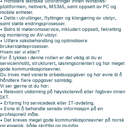
• Håndtere tekniske utfordringer innen Windows-
plattformen, nettverk, MS365, samt oppsett av PC og
mobile enheter.
• Delta i utrullinger, flyttinger og klargjøring av utstyr,
samt støtte endringsprosesser.
• Bidra til møteromsservice, inkludert oppsett, feilretting
og montering av AV-utstyr.
• Utføre saksbehandling og optimalisere
brukerstøtteprosesser.
Hvem ser vi etter?
For å lykkes i denne rollen er det viktig at du er
serviceinnstilt, strukturert, løsningsorientert og har meget
gode kommunikasjonsevner.
Du trives med varierte arbeidsoppgaver og har evne til å
håndtere flere oppgaver samtidig.
Vi ser gjerne at du har:
• Relevant utdanning på høyskolenivå eller fagbrev innen
IKT.
• Erfaring fra servicedesk eller IT-avdeling.
• Evne til å behandle sensitiv informasjon på en
profesjonell måte.
• Det kreves meget gode kommunikasjonsevner på norsk
og engelsk, både skriftlig og muntlig.